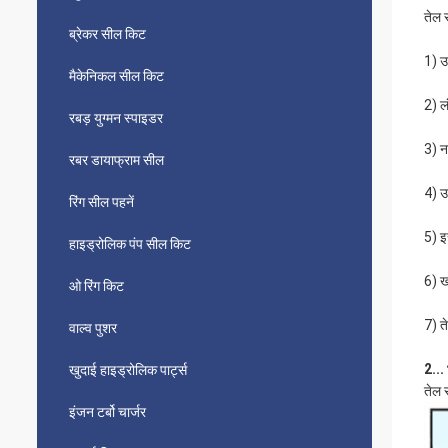
तेल 
ब्रेकर सील किट
1) उ
मैकेनिकल सील किट
2) लं
रबड़ युग्मन स्पाइडर
3) नम
रबर डायाफ्राम सील
4) उच
रिंग सील पहनें
5) इ
हाइड्रोलिक पंप सील किट
6) ख
ओ रिंग किट
7) त
वाल्व पुशर
2...
खुदाई हाइड्रोलिक पार्ट्स
तेल 
इंजन टर्बो चार्जर