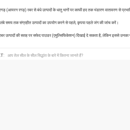
गड़ (आयरन रगड़) रबर से बंधे उत्पादों के धातु भागों पर काफी हद तक भंडारण वातावरण से प्रभ
लंबे समय तक संग्रहीत उत्पादों का उपयोग करने से पहले, कृपया पहले जंग की जांच करें।
बर उत्पादों की सतह पर सफेद पाउडर (एमुल्सिफिकेशन) दिखाई दे सकता है, लेकिन इससे उनका प्र
T:
आप तेल सील के सील सिद्धांत के बारे में कितना जानते हैं?
के बारे में
कंपनी प्रोफ़ाइल
समाचार
फैक्टरी यात्रा
मामले
गुणवत्ता नियंत्रण
साइटमैप
हमसे संपर्क करें
गोपनीयता नी