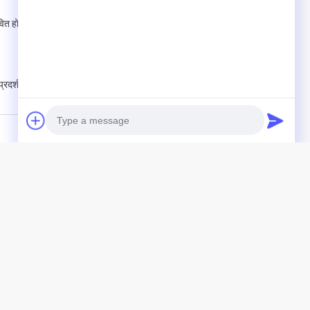
ावित होता है और इसलिए इस सूची से बाहर रखा गया है।
दर्शन प्रभावित नहीं होता है।
Photo
उत्पाद
Video Call
रबर तेल सील
Audio Call
उच्च दाब तेल की सील
समुद्री तेल सील
ति
सभी श्रेणियाँ