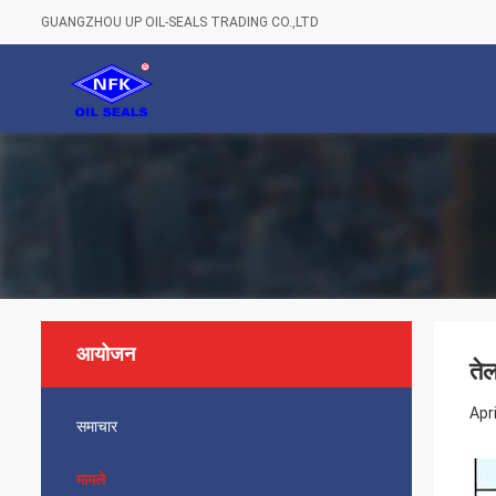
GUANGZHOU UP OIL-SEALS TRADING CO.,LTD
आयोजन
ते
Apr
समाचार
मामले