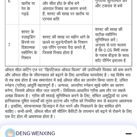
गुणवत्ता सुनिश्चित करें
6
खरोंच या
और सील होंठ के बीच बने
और टकराव से बचें
रेत के
अंतराल रिसाव का कारण बनते
गड्ढे
हैं; शाफ्ट की सतह पर खरोंच या
प्रभाव क्षति
शाफ्ट की सतह की
शाफ्ट के
सटीक मशीनिंग
स्लाइडिंग
शाफ्ट की सतह पर महीन धागे के
सुनिश्चित करें।
हिस्से पर
छल्ले या मुड़ने/पीसने के निशान
7
अनुभव से पता चलता
दिशात्मक
एक पंपिंग प्रभाव पैदा करते हैं,
है कि 0.05 मिमी व्यास
मशीनिंग के
जिससे रिसाव होता है
के ग्लास बीड्स के साथ
निशान
शॉट पीनिंग इष्टतम है
ऑयल सील कटिंग एज पर "क्रिटिकल ऑयल फिल्म" की उपस्थिति घिसाव को कम करने
और ऑयल सील के जीवनकाल को बढ़ाने के लिए अत्यधिक फायदेमंद है। यह विशेष रूप
से तब सच होता है जब समानांतर में कई ऑयल सील का उपयोग किया जाता है; उचित
स्नेहन (ग्रीस) आपूर्ति महत्वपूर्ण है। अन्यथा, अपर्याप्त स्नेहन सूखे घर्षण का कारण
बनेगा, जिससे ऑयल सील जल जाएगी। लिथियम-आधारित ग्रीस आम तौर पर सबसे
अच्छा विकल्प है। ग्रीस की सफाई सुनिश्चित करने के लिए, संचित अशुद्धियों या अन्य
हानिकारक दूषित पदार्थों को तुरंत हटाना और ग्रीस को नियमित रूप से बदलना आवश्यक
है। इसलिए, संरचनात्मक डिजाइन में तेल भरने और निकालने के छेद शामिल होने
चाहिए। कभी-कभी, ऑयल सील की सीलिंग कैविटी के तापमान को बढ़ने से रोकने के लिए
एक वेंट होल भी आवश्यक होता है।
DENG WENXING