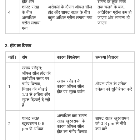
होंठ और
शाफ्ट के कुछ समय
शाफ्ट सतह
असेंबली के दौरान ऑयल सील
तक चलने के बाद,
4
के बीच
होंठ और शाफ्ट सतह के बीच
अतिरिक्त ग्रीस कम हो
अत्यधिक
बहुत अधिक ग्रीस लगाया गया
जाएगा और सामान्य हो
ग्रीस लगाया
जाएगा
गया
3. होंठ का घिसाव
नहीं।
दोष
कारण विश्लेषण
समस्या निवारण
खराब स्नेहन;
ऑयल सील होंठ की
कार्यशील सतह पर
खराब स्नेहन के
गंभीर घिसाव,
ऑयल सील के उचित
कारण ऑयल सील
1
घिसाव की चौड़ाई
स्नेहन को सुनिश्चित करें
होंठ पर सूखा घर्षण
1/3 से अधिक और
सुस्त दिखाई दे रही
है
अत्यधिक कम शाफ्ट
शाफ्ट सतह
शाफ्ट सतह खुरदरापन
सतह खुरदरापन के
खुरदरापन 0.8
को 0.8 μm से नीचे
2
कारण ऑयल सील
μm से अधिक
कम करें
होंठ का गंभीर घिसाव