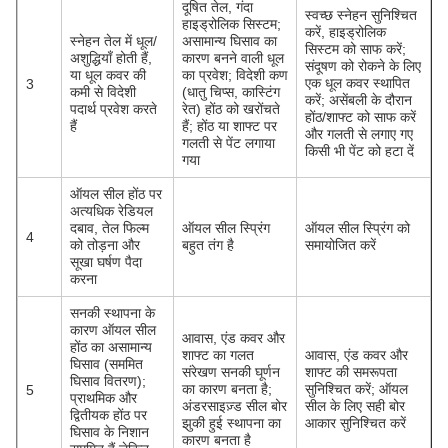
दूषित तेल, गंदा
स्वच्छ स्नेहन सुनिश्चित
हाइड्रोलिक सिस्टम;
करें, हाइड्रोलिक
स्नेहन तेल में धूल/
असामान्य घिसाव का
सिस्टम को साफ करें;
अशुद्धियाँ होती हैं,
कारण बनने वाली धूल
संदूषण को रोकने के लिए
या धूल कवर की
का प्रवेश; विदेशी कण
एक धूल कवर स्थापित
3
कमी से विदेशी
(धातु चिप्स, कास्टिंग
करें; असेंबली के दौरान
पदार्थ प्रवेश करते
रेत) होंठ को खरोंचते
होंठ/शाफ्ट को साफ करें
हैं
हैं; होंठ या शाफ्ट पर
और गलती से लगाए गए
गलती से पेंट लगाया
किसी भी पेंट को हटा दें
गया
ऑयल सील होंठ पर
अत्यधिक रेडियल
दबाव, तेल फिल्म
ऑयल सील स्प्रिंग
ऑयल सील स्प्रिंग को
4
को तोड़ना और
बहुत तंग है
समायोजित करें
सूखा घर्षण पैदा
करना
सनकी स्थापना के
कारण ऑयल सील
आवास, एंड कवर और
होंठ का असामान्य
शाफ्ट का गलत
आवास, एंड कवर और
घिसाव (सममित
संरेखण सनकी घूर्णन
शाफ्ट की समरूपता
घिसाव वितरण);
का कारण बनता है;
सुनिश्चित करें; ऑयल
5
प्राथमिक और
अंडरसाइज़्ड सील बोर
सील के लिए सही बोर
द्वितीयक होंठ पर
झुकी हुई स्थापना का
आकार सुनिश्चित करें
घिसाव के निशान
कारण बनता है