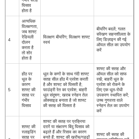
गंभीर सतह
घिसाव
होता है
अत्यधिक
विलक्षणता,
बीयरिंग बदलें; गलत
जब शाफ्ट
संरेखण सहनशीलता के
रेडियली
विलक्षण बीयरिंग; विलक्षण शाफ्ट
लिए डिज़ाइन की गई
4
दोलन
स्वयं
ऑयल सील का उपयोग
करता है
करें
तो शोर
होता है
शाफ्ट की सतह और
होंठ पर
धूल के कणों के साथ गंदी शाफ्ट
ऑयल सील को साफ
धूल के
सतह सील होंठ में प्रवेश करती
रखें; बाहरी धूल के
कारण
है और शाफ्ट को घिसती है;
प्रवेश को रोकने के
5
शाफ्ट की
फाउंड्री रेत का प्रवेश; बाहरी
लिए एक धूल-रोधी
सतह पर
धूल संदूषण; खराब स्नेहन तेल
उपकरण स्थापित करें;
गंभीर
ऑक्साइड बनाता है जो शाफ्ट
उच्च गुणवत्ता वाले
घिसाव
की सतह को घिसता है
स्नेहन तेल का उपयोग
करें
शाफ्ट की सतह पर प्रक्रिया
शाफ्ट की
दरारें या संक्षारण बिंदु घिसाव को
स्लाइडिंग
बढ़ाते हैं और रिसाव का कारण
शाफ्ट की सतह की
सतह पर
बनते हैं; शाफ्ट की खरोंच/गड्ढों