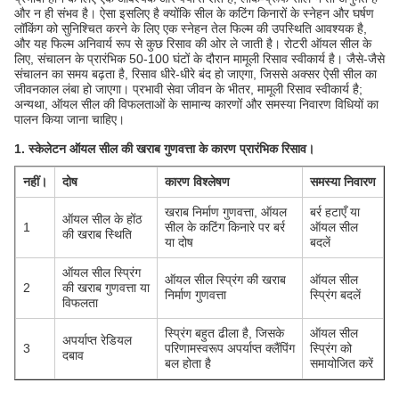
और न ही संभव है। ऐसा इसलिए है क्योंकि सील के कटिंग किनारों के स्नेहन और घर्षण
लॉकिंग को सुनिश्चित करने के लिए एक स्नेहन तेल फिल्म की उपस्थिति आवश्यक है,
और यह फिल्म अनिवार्य रूप से कुछ रिसाव की ओर ले जाती है। रोटरी ऑयल सील के
लिए, संचालन के प्रारंभिक 50-100 घंटों के दौरान मामूली रिसाव स्वीकार्य है। जैसे-जैसे
संचालन का समय बढ़ता है, रिसाव धीरे-धीरे बंद हो जाएगा, जिससे अक्सर ऐसी सील का
जीवनकाल लंबा हो जाएगा। प्रभावी सेवा जीवन के भीतर, मामूली रिसाव स्वीकार्य है;
अन्यथा, ऑयल सील की विफलताओं के सामान्य कारणों और समस्या निवारण विधियों का
पालन किया जाना चाहिए।
1. स्केलेटन ऑयल सील की खराब गुणवत्ता के कारण प्रारंभिक रिसाव।
नहीं।
दोष
कारण विश्लेषण
समस्या निवारण
खराब निर्माण गुणवत्ता, ऑयल
बर्र हटाएँ या
ऑयल सील के होंठ
1
सील के कटिंग किनारे पर बर्र
ऑयल सील
की खराब स्थिति
या दोष
बदलें
ऑयल सील स्प्रिंग
ऑयल सील स्प्रिंग की खराब
ऑयल सील
2
की खराब गुणवत्ता या
निर्माण गुणवत्ता
स्प्रिंग बदलें
विफलता
स्प्रिंग बहुत ढीला है, जिसके
ऑयल सील
अपर्याप्त रेडियल
3
परिणामस्वरूप अपर्याप्त क्लैंपिंग
स्प्रिंग को
दबाव
बल होता है
समायोजित करें