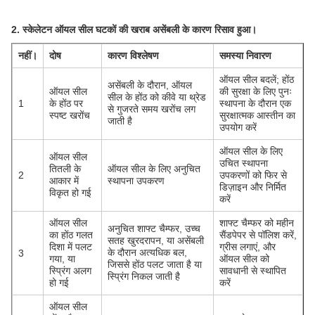
2. स्केलेटन ऑयल सील घटकों की खराब असेंबली के कारण रिसाव हुआ।
नहीं।
दोष
कारण विश्लेषण
समस्या निवारण
ऑयल सील बदलें; होंठ
असेंबली के दौरान, ऑयल
ऑयल सील
की सुरक्षा के लिए पुनः
सील के होंठ को कीवे या थ्रेड
1
के होंठ पर
स्थापना के दौरान एक
से गुजरते समय खरोंच लग
स्पष्ट खरोंच
सुरक्षात्मक आस्तीन का
जाती है
उपयोग करें
ऑयल सील के लिए
ऑयल सील
उचित स्थापना
तितली के
ऑयल सील के लिए अनुचित
2
उपकरणों को फिर से
आकार में
स्थापना उपकरण
डिज़ाइन और निर्मित
विकृत हो गई
करें
ऑयल सील
शाफ्ट चैम्फर को महीन
अनुचित शाफ्ट चैम्फर, उच्च
का होंठ गलत
सैंडपेपर से पॉलिश करें,
सतह खुरदरापन, या असेंबली
दिशा में पलट
ग्रीस लगाएं, और
के दौरान अत्यधिक बल,
3
गया, या
ऑयल सील को
जिससे होंठ पलट जाता है या
स्प्रिंग अलग
सावधानी से स्थापित
स्प्रिंग निकल जाती है
हो गई
करें
ऑयल सील