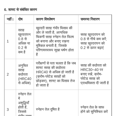
6. शाफ्ट से संबंधित कारण
नहीं।
दोष
कारण विश्लेषण
समस्या निवारण
खुरदरी सतह गंभीर घिसाव की
सतह
ओर ले जाती है; अत्यधिक
खुरदरापन
सतह खुरदरापन को
चिकनी सतह स्नेहन तेल फिल्म
0.8 से
0.8 से नीचे कम करें;
1
को बनाना और बनाए रखना
अधिक या
सतह खुरदरापन को
मुश्किल बनाती है, जिसके
0.2 से
0.2 से ऊपर बढ़ाएं
परिणामस्वरूप सूखा घर्षण होता
कम है
है
परीक्षणों से पता चलता है कि जब
सतह की कठोरता को
अनुचित
शाफ्ट सतह की कठोरता
HRC30~40 पर
सतह
HRC40 से अधिक हो जाती है
बनाए रखें; क्रोम-
2
कठोरता
(क्रोम-प्लेटेड सतहों को
प्लेटेड सतह को
(HRC40
छोड़कर), शाफ्ट का घिसाव तेज
से अधिक)
प्राथमिकता दी जाती है
हो जाता है
स्नेहन तेल
में
अशुद्धियाँ
होती हैं,
स्नेहन तेल के साफ
स्नेहन तेल दूषित है
3
जिससे
होने को सुनिश्चित करें