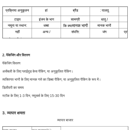
प्रक्रिया अनुकूलन
हां
ब्रैंड
: पालतू
टाइप
इंजन के भाग
सामग्री
धातु /
मानक भागों
नमूना या स्थान:
धब्बा
मानक भागों
कि क्या
नहीं
अन्य /
संपत्ति:
जंग
प्रति
प
आवेदन की गुंजाइश
2. पैकेजिंग और वितरण
पैकेजिंग विवरण
असेंबली के लिए प्लाईवुड केस पैकिंग, या अनुकूलित पैकिंग।
व्यक्तिगत भागों के लिए मानक गत्ते का डिब्बा पैकिंग, या अनुकूलित पैकिंग के रूप में।
डिलीवरी का समय
स्टॉक के लिए 1-3 दिन, फ्यूचर्स के लिए 15-30 दिन
3. व्यापार क्षमता
व्यापार बाजार