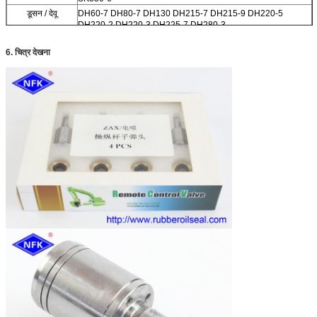
डूसन / देवू
DH60-7 DH80-7 DH130 DH215-7 DH215-9 DH220-5
DH220-2 DH220-3 DH225-7 DH280-3
DH150 DH300 DH330-3 DH300-5 DH420LC-7 DH300-7
6. चित्र देखना
चुनाव आयोग
EC210BLC EC140BLC EC290B EC360B
210 240
सुमितोमो
SH120 SH75 SH100 S280 S280FA S280F2 S281 S340
S265F2
SH200 SH200A3
केटो
HD550 HD450 HD800-7 HD400SEM HD700-2 HD700-5
HD700-7 HD800SD-5 HD900-7
HD820-2 HD820 HD770-1 HD770-2 HD880-1 HD850
HD250 HD400
अन्य ब्रांड
CLG200 Sunward60 Sunward70
XG820