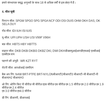
हमारे संस्थापक समृद्ध अनुभवों के साथ 18 से अधिक वर्षों से इस क्षेत्र में हैं।
4. सील सूची
पिस्टन सील: SPGW SPGO SPG SPGA NCF ODI OSI OUIS OHM OKH DAS, OK
SELA OUY
रॉड सील: IDI IUH ISI IUIS
यू-सील: UPI UPH USH USI V99F V96H
बफ़ सील: HBTS HBY HBTTS
वाइपर सील: DKB DKBI DKBI3 DKBZ DKI, DWI DKH
डीडब्ल्यूआईआर
डीएसआई एलबीआई
एलबीएच वाय
पहनने की अंगूठी : WR KZT RYT
रोटरी सील: आरओआई एसपीएन
बैक अप रिंग: N4W BRT-PTFE BRT-NYLON
बीआरटी2
बीआरटी3 बीआरटी-जी बीआरटी-पी
बीआरएन2 बीआरएन3
ओ रिंग: ओरिंग किट पी सीरीज़ जी सीरीज़ एएस सीरीज़ एस सीरीज़ एम 1.5 सीरीज़ एम 2.0 सीरीज़ एम 1.9
सीरीज़ एम 2.4 सीरीज़
एम 3.0 सीरीज एम4.0 सीरीज
डी रिंग: डीआरपी, डीआरआई