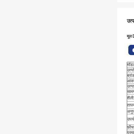
उत्
मूल
मॉड
उत्पत
ब्रा
आक
उत्प
सामग
शैली
तापम
अनुप
उपय
फ़ीच
प्रम