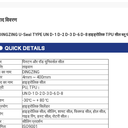
पाद विवरण
 DINGZING U-Seal TYPE UN D-1 D-2 D-3 D-6 D-8 हाइड्रोलिक TPU सील ब्लू पॉल
ल:
पिस्टन और रॉड यूनिवर्सल सील
्ति:
ताइवान
ंड का नाम:
DINGZING
ार
4mm ~ 400mm
ाद का नाम:
हाइड्रोलिक सील
्री:
PU, TPU।
:
UN D-1 D-2 D-3 D-6 D-8
ान:
-30℃ ~ + 80 ℃
्रयोग:
हाइड्रोलिक सिलेंडर
हाइड्रोलिक सील, सीलिंग, शाफ्ट सील, फिक्स्ड सील, होल सील,
ोग:
गाइड रिंग, डस्ट सील, रोटरी सील।
र :
सीलिंग प्रदर्शन
ाणित:
ISO9001