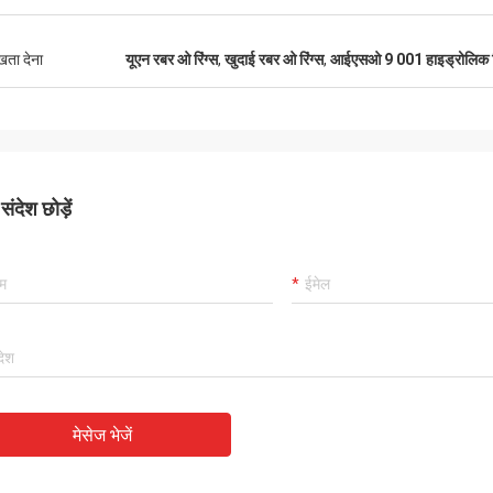
कार्लो
 अभी भी हमेशा की तरह हैं, एजेंसी के
अच्छा आपूर्तिकर्ता, और हमेशा पेशेवर सुझाव दे
णिक, उत्कृष्ट लागत प्रदर्शन हैं।
ुखता देना
यूएन रबर ओ रिंग्स
,
खुदाई रबर ओ रिंग्स
,
आईएसओ 9 001 हाइड्रोलिक सि
अच्छी गुणवत्ता वाले हैं, हमारे पास भविष्य में
त अच्छा सर्विसिक मैं 5 सितारों का
सहयोग होगा।
देता हूं!
ंदेश छोड़ें
मेसेज भेजें