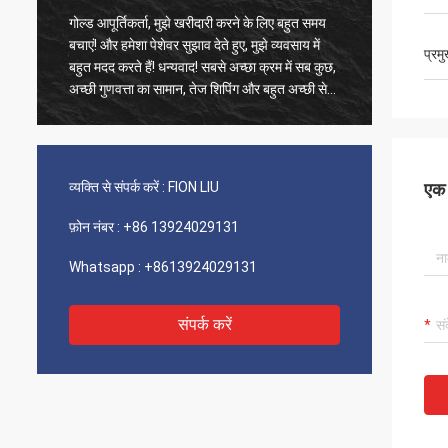
गोल्ड आपूर्तिकर्ता, मुझे खरीदारी करने के लिए बहुत समय
पुराने ग्राहक, चीजें
बचाएं! और हमेशा पेशेवर सुझाव देते हुए, मुझे व्यवसाय में
उत्पाद 100% प्रामा
प्रम
बहुत मदद करते हैं! धन्यवाद! सबसे अच्छा क्रम में सब कुछ,
फास्ट शिपिंग और बहु
अच्छी गुणवत्ता का सामान, तेज शिपिंग और बहुत अच्छी सेवा
वर्णन करने की सलाह 
जो मैं सुझाता हूं। 5 सितारों को शामिल किया गया! आपके
उत्पाद ठीक और उच्च गुणवत्ता के दिखते हैं और अधिक
खरीदने के लिए आपके कॉम्ने से संपर्क करेंगे
व्यक्ति से संपर्क करें :
FION LIU
एक स
फ़ोन नंबर :
+86 13924029131
Whatsapp :
+8613924029131
संपर्क करें