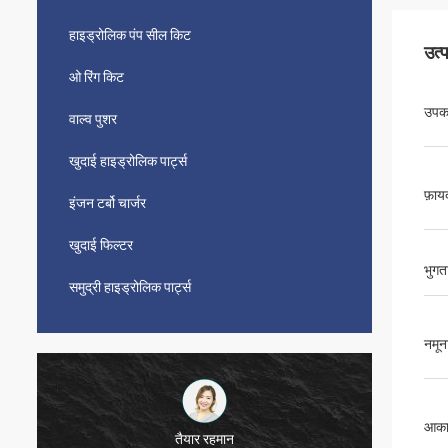
हाइड्रोलिक पंप सील किट
उत्
ओ रिंग किट
उपक
वाल्व पुशर
खुदाई हाइड्रोलिक पार्ट्स
फ़ाय
इंजन टर्बो चार्जर
खुदाई फिल्टर
भुगता
समुद्री हाइड्रोलिक पार्ट्स
नमून
आका
तैयार रहमान
मुतक