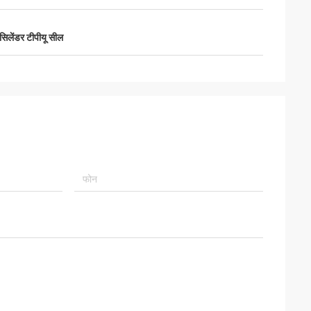
ते हुए, माल
लेंडर टीपीयू सील
 लंबे समय तक