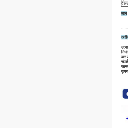
पैके
लाभ
....
.....
खरीद
उत्पा
निर्
कर स
संपर
जानक
कृपया