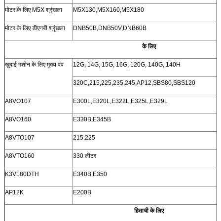
मोटर के लिए M5X श्रृंखला
M5X130,M5X160,M5X180
मोटर के लिए डीएनबी श्रृंखला
DNB50B,DNB50V,DNB60B
के लिए
खुदाई मशीन के लिए मुख्य पंप
12G, 14G, 15G, 16G, 120G, 140G, 140H
320C,215,225,235,245,AP12,SBS80,SBS120
A8VO107
E300L,E320L,E322L,E325L,E329L
A8VO160
E330B,E345B
A8VTO107
215,225
A8VTO160
330 लीटर
K3V180DTH
E340B,E350
AP12K
E200B
हिताची के लिए