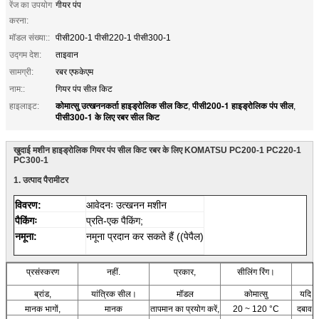
रेंज का उपयोग
गीयर पंप
करना:
मॉडल संख्या::
पीसी200-1 पीसी220-1 पीसी300-1
उद्गम देश:
ताइवान
सामग्री:
रबर एफकेएम
नाम::
गियर पंप सील किट
कोमात्सु उत्खननकर्ता हाइड्रोलिक सील किट
पीसी200-1 हाइड्रोलिक पंप सील
हाइलाइट:
,
,
पीसी300-1 के लिए रबर सील किट
खुदाई मशीन हाइड्रोलिक गियर पंप सील किट रबर के लिए KOMATSU PC200-1 PC220-1
PC300-1
1.
उत्पाद पैरामीटर
विवरण:
आवेदनः उत्खनन मशीन
पैकिंगः
प्रति-एक पैकिंग;
नमूना:
नमूना प्रदान कर सकते हैं ((पेपैल)
प्रसंस्करण
नहीं.
प्रकार,
सीलिंग रिंग।
स
ब्रांड,
यांत्रिक सील।
मॉडल
कोमात्सु
यदि नम
मानक भागों,
मानक
तापमान का प्रयोग करें,
20 ~ 120 °C
दबाव का