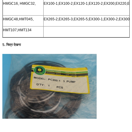
HMGC16, HMGC32,
EX100-1,EX100-2,EX120-1,EX120-2,EX200,EX220,EX
HMGC48,HMT045,
EX265-2,EX265-3,EX265-5,EX300-1,EX300-2,EX300-
HMT107,HMT134
5. चित्र देखना