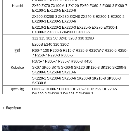
Hitachi
ZX60 ZX70 ZX100M-1 ZX120 EX60 EX60-2 EX60-3 EX60-7
EX100-1 EX120-5 EX120-6
ZX200 ZX200-3 ZX230 ZX240 ZX240-3 EX200-1 EX200-2
EX200-3 EX200-5 EX200-6
EX210-2 EX220-2 EX220-3 EX225-5 EX270 EX300-1
EX300-2 ZX330-3 ZX450H EX300-5
312 315 302.5C 324D 320D 330 329D
E200B E240 320 320C
हुंडई
R60-7 130 R200-5 R215-7 R225-9 R210W-7 R220-5 R250-
7 R260-7 R290-3 R300-5
R375-7 R305-7 R335-7 R300-3 R450
Kobelco
SK07 SK60 SK75 SK60-8 SK120 SK120-3 SK130 SK200-8
SK200-6 SK250-8 SK210-6
SK220-1 SK230-6 SK250-6 SK200-8 SK210-8 SK300-3
SK330-6
डूसन / देवू
DH60-7 DH80-7 DH130 DH215-7 DH215-9 DH220-5
DH220-2 DH220-3 DH225-7 DH280-3
DH150 DH300 DH330-3 DH300-5 DH420LC-7 DH300-7
चुनाव आयोग
EC210BLC EC140BLC EC290B EC360B
7. चित्र देखना
210 240
सुमितोमो
SH120 SH75 SH100 S280 S280FA S280F2 S281 S340
S265F2
SH200 SH200A3