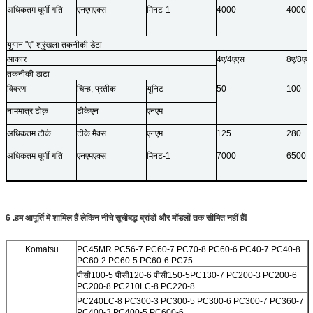
अधिकतम घूर्णी गति
एनएमएक्स
मिनट-1
4000
4000
युग्मन "ए" श्रृंखला तकनीकी डेटा
आकार
4ए/4एएस
8ए/8एए
तकनीकी डाटा
विवरण
चिन्ह, प्रतीक
यूनिट
50
100
नाममात्र टोक़
टीकेएन
एनएम
अधिकतम टौर्क
टीके मैक्स
एनएम
125
280
अधिकतम घूर्णी गति
एनएमएक्स
मिनट-1
7000
6500
6 .हम आपूर्ति में शामिल हैं लेकिन नीचे सूचीबद्ध ब्रांडों और मॉडलों तक सीमित नहीं हैं!
Komatsu
PC45MR PC56-7 PC60-7 PC70-8 PC60-6 PC40-7 PC40-8
PC60-2 PC60-5 PC60-6 PC75
पीसी100-5 पीसी120-6 पीसी150-5
PC130-7 PC200-3 PC200-6
PC200-8 PC210LC-8 PC220-8
PC240LC-8 PC300-3 PC300-5 PC300-6 PC300-7 PC360-7
PC400-3 PC400-5 PC600-6