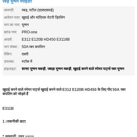
रबड़ युग्मन स्पाइडर
सामग्री:
रबड़, स्टील (एएसएसवाई)
आवेदन पत्र:
खुदाई और यांत्रिक रोटरी ड्रिलिंग
भाग का नाम:
युग्मन
ब्रांड नाम:
PRO-one
आदर्श:
E312 E120B HD450 E3118B
भाग संख्या:
50A रबर कपलिन
पैकिंग:
दफ़्ती
उपलब्ध:
स्टॉक में
शाफ्ट युग्मन मकड़ी
जबड़ा युग्मन मकड़ी
खुदाई करने वाले स्पेयर पार्ट्स रबर युग्मन
हाइलाइट:
,
,
खुदाई करने वाले स्पेयर पार्ट्स खुदाई करने वाले E312 E120B HD450 के लिए गोंद 50A रबर
कपलिंग को जोड़ते हैं
E311B
1।
तकनीकी डाटा
* सामग्री: रबर,
इस्पात