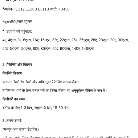
*
आवेदन:
E312 E120B E311B काटो HD450
रबर युग्मन
*
युग्मन
50ए
*
उत्पादों की श्रृंखला:
4ए, 4एएस, 8ए, 8एएस, 16ए, 16एएस, 22ए, 22एएस, 25ए, 25एएस, 28ए, 28एएस, 30ए, 30एएस,
50ए, 50एसी, 50एएस, 80ए, 80एएस, 90ए, 90एएस, 140ए, 140एएस
2 .पैकेजिंग और वितरण
पैकेजिंग विवरण
क्राफ्ट डिब्बों रंग डिब्बों और अति सुंदर पैकेजिंग कागज बॉक्स
व्यक्तिगत भागों के लिए मानक गत्ते का डिब्बा पैकिंग, या अनुकूलित पैकिंग के रूप में।
डिलीवरी का समय
स्टॉक के लिए 1-3 दिन, फ्यूचर्स के लिए 15-30 दिन
3. हमारे फायदे:
*
मजबूत भाग संख्या डेटाबेस।
यदि आप सही मॉडल और भाग संख्या प्रदान कर सकते हैं, तो हम सही उत्पाद की आपूर्ति कर सकते हैं।