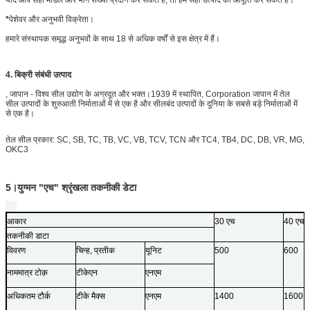
*
पेशेवर और अनुभवी विक्रेता।
हमारे संस्थापक समृद्ध अनुभवों के साथ 18 से अधिक वर्षों से इस क्षेत्र में हैं।
4. बिक्री संबंधी उत्पाद
, जापान - विश्व सील उद्योग के अग्रदूत और भक्त।1939 में स्थापित, Corporation जापान में तेल
सील उत्पादों के शुरुआती निर्माताओं में से एक है और सीलबंद उत्पादों के दुनिया के सबसे बड़े निर्माताओं में
से एक है।
तेल सील प्रकार: SC, SB, TC, TB, VC, VB, TCV, TCN और TC4, TB4, DC, DB, VR, MG,
OKC3
5।युग्मन "एच" श्रृंखला तकनीकी डेटा
आकार
30 एच
40 एच
तकनीकी डाटा
विवरण
चिन्ह, प्रतीक
यूनिट
500
600
नाममात्र टोक़
टीकेएन
एनएम
अधिकतम टौर्क
टीके मैक्स
एनएम
1400
1600