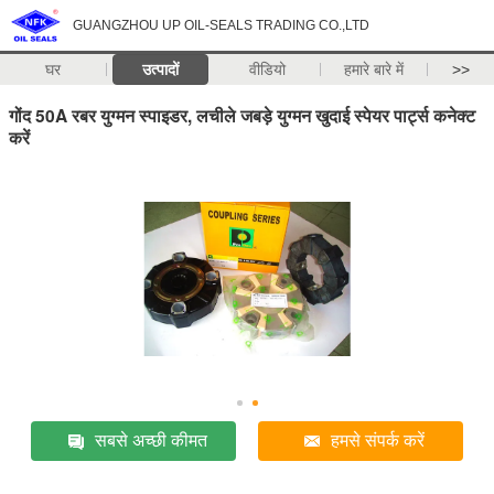
GUANGZHOU UP OIL-SEALS TRADING CO.,LTD
घर
उत्पादों
वीडियो
हमारे बारे में
>>
गोंद 50A रबर युग्मन स्पाइडर, लचीले जबड़े युग्मन खुदाई स्पेयर पार्ट्स कनेक्ट
करें
सबसे अच्छी कीमत
हमसे संपर्क करें