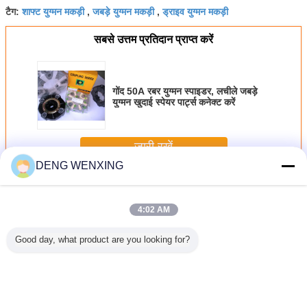
शाफ्ट युग्मन मकड़ी
जबड़े युग्मन मकड़ी
ड्राइव युग्मन मकड़ी
टैग:
,
,
सबसे उत्तम प्रतिदान प्राप्त करें
गोंद 50A रबर युग्मन स्पाइडर, लचीले जबड़े
युग्मन खुदाई स्पेयर पार्ट्स कनेक्ट करें
जारी रखें
DENG WENXING
रबड़ युग्मन स्पाइडर
अधिक
4:02 AM
Good day, what product are you looking for?
-5S070
मिनी खुदाई के लिए
लचीला रबर युग्मन
हाइड्रोलिक पंप
160H पु ए
्ट युग्मन
दबाव प्रतिरोधी रबड़
स्पाइडर कस्टम
आस्तीन लचीला रबर
खुदाई करने व
ाइडर
स्टार युग्मन
मैकेनिकल पंप युग्मन
युग्मन क्लैंप कनेक्ट गोंद
युग्मन
आस्तीन
विधानसभा