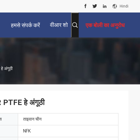
Hindi
वीआर शो
हमसे संपर्क करें
एक बोली का अनुरोध
 अंगूठी
 PTFE हे अंगूठी
ेस
ताइवान चीन
NFK