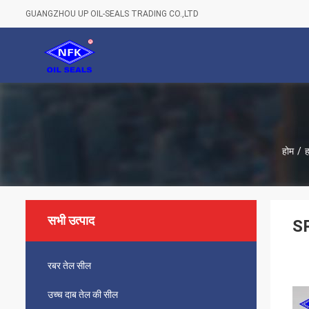
GUANGZHOU UP OIL-SEALS TRADING CO.,LTD
होम
/
ह
सभी उत्पाद
SP
रबर तेल सील
उच्च दाब तेल की सील