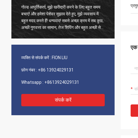
प्रम
गोल्ड आपूर्तिकर्ता, मुझे खरीदारी करने के लिए बहुत समय
पुराने ग्
बचाएं! और हमेशा पेशेवर सुझाव देते हुए, मुझे व्यवसाय में
उत्पाद 1
बहुत मदद करते हैं! धन्यवाद! सबसे अच्छा क्रम में सब कुछ,
फास्ट शिप
अच्छी गुणवत्ता का सामान, तेज शिपिंग और बहुत अच्छी सेवा
वर्णन करन
जो मैं सुझाता हूं। 5 सितारों को शामिल किया गया! आपके
उत्पाद ठीक और उच्च गुणवत्ता के दिखते हैं और अधिक
एक स
खरीदने के लिए आपके कॉम्ने से संपर्क करेंगे
व्यक्ति से संपर्क करें :
FION LIU
फ़ोन नंबर :
+86 13924029131
Whatsapp :
+8613924029131
संपर्क करें