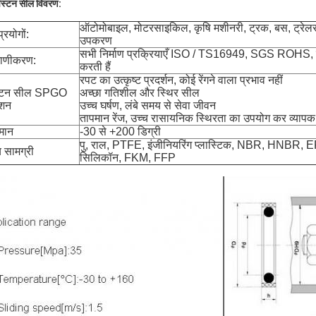
िस्टन सील विवरण:
ऑटोमोबाइल, मोटरसाइकिल, कृषि मशीनरी, ट्रक, बस, ट्रेलर
्रयोगों:
उपकरण
सभी निर्माण प्रक्रियाएँ
ISO / TS16949, SGS
ROHS, पहु
माणीकरण:
करती हैं
रपट का उत्कृष्ट प्रदर्शन, कोई रेंगने वाला प्रभाव नहीं
स्टन सील SPGO
अच्छा गतिशील और स्थिर सील
्शन
उच्च घर्षण, लंबे समय से सेवा जीवन
तापमान रेंज, उच्च रासायनिक स्थिरता का उपयोग कर व्यापक
मान
-30 से +200 डिग्री
पु, राल, PTFE, इंजीनियरिंग प्लास्टिक, NBR, HNBR,
य सामग्री
सिलिकॉन, FKM, FFP