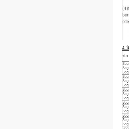
4. व
सील 
Spg
Spg
Spg
Spg
Spg
Spg
Spg
Spg
Spg
Spg
Spg
Spg
Spg
Spg
Spg
Spg