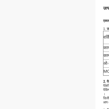
उत्
एकल 
1.
उत
वर्क
काम
काम
ओ-र
M
2. प
पैके
पैकिं
।
डिली
आप आ