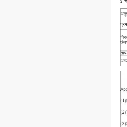
3. प
अनुप
प्र
पि
फ़ंक
ताप
अन्