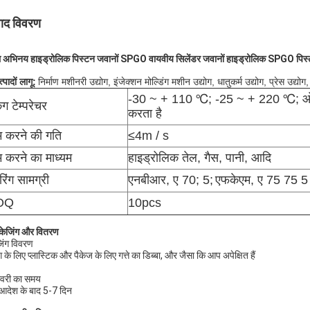
पाद विवरण
अभिनय हाइड्रोलिक पिस्टन जवानों SPGO वायवीय सिलेंडर जवानों हाइड्रोलिक SPGO पिस्
्पादों लागू:
निर्माण मशीनरी उद्योग, इंजेक्शन मोल्डिंग मशीन उद्योग, धातुकर्म उद्योग, प्रेस उद्य
-30 ~ + 110 ℃; -25 ~ + 220 ℃; ओ-रिं
िंग टेम्परेचर
करता है
 करने की गति
≤4m / s
 करने का माध्यम
हाइड्रोलिक तेल, गैस, पानी, आदि
िंग सामग्री
एनबीआर, ए 70; 5;
एफकेएम, ए 75 75 5
OQ
10pcs
ैकेजिंग और वितरण
जिंग विवरण
ग के लिए प्लास्टिक और पैकेज के लिए गत्ते का डिब्बा, और जैसा कि आप अपेक्षित हैं
वरी का समय
देश के बाद 5-7 दिन