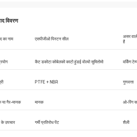
पाद विवरण
असर वाली 
ाद का नाम
एसपीजीओ पिस्टन सील
है
्रयोग
कैट डकोटा कोबेलको काटो हुंडई वोल्वो सुमितोमो
वर्किंग टेम
्री
PTFE + NBR
गुणवत्ता
 या गैर-मानक
मानक
ओ-रिंग स
 के उपचार
गर्मी प्रतिरोध पेंट
शैली
मुतकिलवा विल्सन अफ्रीका