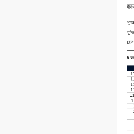
पैकिं
भुग
यूनि
डिल
5.सं
1
1
1
1
1
1