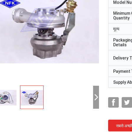
Model N
Minimum 
Quantity
मूल्य
Packagin
Details
Delivery 
Payment 
Supply Abi
सबसे अच्छ