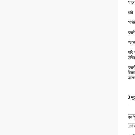
*
मजब
यदि 
*
पेश
हमारे
*
अच्
यदि 
उचित 
हमार
विका
जीतने
3 मुख
बूम 
आर्म