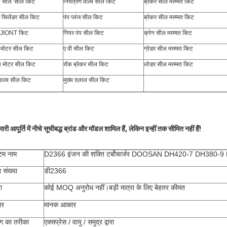
टी सील 'सील किट
नियंत्रण वाल्व सील किट
ब्रेकर सील मरम्मत किट
े सिलेंडर सील किट
पंप प्लंज सील किट
ब्रेकर सील मरम्मत किट
्र JIONT किट
गियर पंप सील किट
क्रेन सील मरम्मत किट
ंग मोटर सील किट
ए वी सील किट
ग्रेडर सील मरम्मत किट
रा मोटर सील किट
रॉक ब्रेकर सील किट
लोडर सील मरम्मत किट
 वाल्व सील किट
मुख्य दलाल सील किट
मारी आपूर्ति में नीचे सूचीबद्ध ब्रांड और मॉडल शामिल हैं, लेकिन इन्हीं तक सीमित नहीं हैं!
म नाम
D2366 इंजन की शक्ति टर्बोचार्जर DOOSAN DH420-7 DH380-
 संख्या
डी2366
ा
कोई MOQ अनुरोध नहीं।बड़ी मात्रा के लिए बेहतर कीमत
ार
मानक आकार
ंग का तरीका
एक्सप्रेस / वायु / समुद्र द्वारा