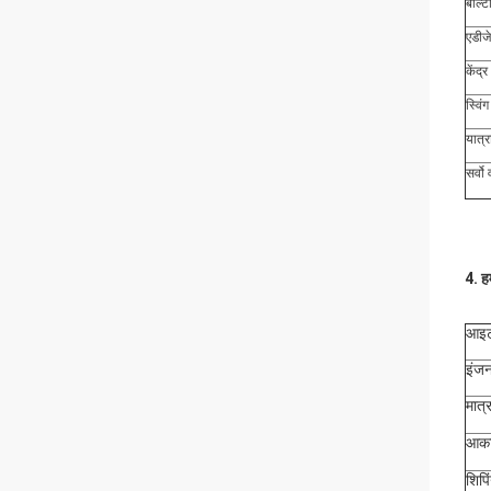
बाल्
एडीज
केंद
स्वि
यात्
सर्वो
4.
ह
आइट
इंजन
मात्र
आक
शिपि