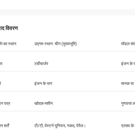
पाद विवरण
्ति का स्थान
उद्गम-स्थान: चीन (मुख्यभूमि)
मॉडल संख
ार
टर्बोचार्जर
इंजन के 
ी
इंजन के भाग
मानक या
न पत्र
खोदक मशीन
गुणवत्ता 
न शर्तें
टी/टी, वेस्टर्न यूनियन, नकद, पेपैल।
प्रसव के
मुतकिलवा विल्सन अफ्रीका