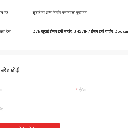
कार्लो
राहक, चीजें अभी भी हमेशा की तरह हैं, एजेंसी के
अच्छा आपूर्तिकर्ता, और हमेशा पेशे
न रेंज
खुदाई या अन्य निर्माण मशीनों का मुख्य पंप
00% प्रामाणिक, उत्कृष्ट लागत प्रदर्शन हैं।
अच्छी गुणवत्ता वाले हैं, हमारे पास
िंग और बहुत अच्छा सर्विसिक मैं 5 सितारों का
सहयोग होगा।
े की सलाह देता हूं!
ुखता देना
D7E खुदाई इंजन टर्बो चार्जर
,
DH370-7 इंजन टर्बो चार्जर
,
Doosan इ
ंदेश छोड़ें