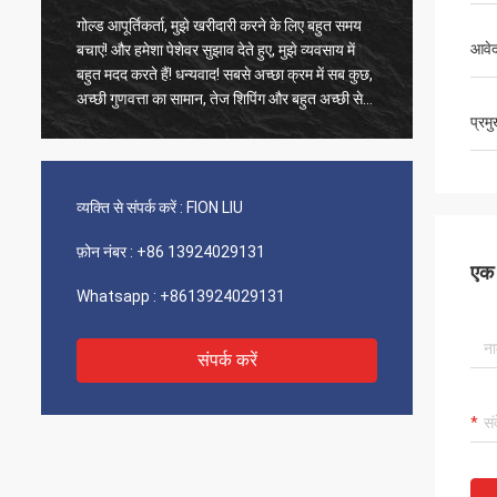
गोल्ड आपूर्तिकर्ता, मुझे खरीदारी करने के लिए बहुत समय
पुराने ग्
आवेद
बचाएं! और हमेशा पेशेवर सुझाव देते हुए, मुझे व्यवसाय में
उत्पाद 1
बहुत मदद करते हैं! धन्यवाद! सबसे अच्छा क्रम में सब कुछ,
फास्ट शिप
अच्छी गुणवत्ता का सामान, तेज शिपिंग और बहुत अच्छी सेवा
वर्णन करन
प्रम
जो मैं सुझाता हूं। 5 सितारों को शामिल किया गया! आपके
उत्पाद ठीक और उच्च गुणवत्ता के दिखते हैं और अधिक
खरीदने के लिए आपके कॉम्ने से संपर्क करेंगे
व्यक्ति से संपर्क करें :
FION LIU
फ़ोन नंबर :
+86 13924029131
एक स
Whatsapp :
+8613924029131
संपर्क करें