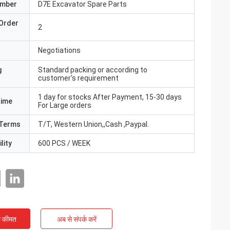
umber
D7E Excavator Spare Parts
Order
2
Negotiations
g
Standard packing or according to
customer's requirement
1 day for stocks After Payment, 15-30 days
Time
For Large orders
Terms
T/T, Western Union,,Cash ,Paypal.
lity
600 PCS / WEEK
ी कीमत
अब से संपर्क करें