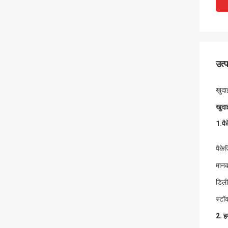
उत्
खुदा
खुदा
1.
पै
पैके
मानक
डिली
स्टॉ
2. ह