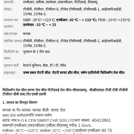
सामग्रीः:
एनबीआर, एसीएम, एफकेएम, एचएनबीआर, पीटीएफई, वीएमक्यू
मॉडल::
टीसीवी, टीसीएन, टीसीएन-6, टीजेड टीसीएचडी, टीसीएचडी-1, आईएसपीआईडी,
15जेड, 15जेड-3,
तापमान का
NBR -30℃~+110℃;
एनबीआर -30 ℃ ~ + 110 ℃;
FKM :-10℃~+150℃
एफकेएम: -10 ℃ ~ + 15
उपयोग::
चाहे मानक:
मानक
संबंधित उत्पाद:
टीसीवी, टीसीएन, टीसीएन-6, टीजेड टीसीएचडी, टीसीएचडी-1, आईएसपीआईडी,
15जेड, 15जेड-3,
डिलीवरी का
भुगतान के 1 दिन बाद
समय::
भुगतान शर्तें:
वेस्टर्न यूनियन, कैश, टी / टी, पेपैल
उच्च दबाव रोटरी सील
रोटरी शाफ्ट होंठ सील
घर्षण प्रतिरोधी सिलिकॉन तेल सील
हाइलाइट:
,
,
सिलिकॉन तेल सील शाफ्ट तेल सील पीटीएफई तेल सील-सीएफडब्ल्यू - बीएबीएसएल टीसी टीबी टीसीवी
टीसीएन डीबी एसए टीए एसबी एससी
1. उत्पाद का विस्तृत विवरण
मानक या गैर-मानकः मानक शैलीः शाफ्ट तेल
उत्पत्ति स्थानःजर्मन
दबाव
:
300 एमपीए
ब्रांड नामः
भाग संख्या: 40413861
N O K CFW SIMRIT CHR SOG LYO
सामग्रीःएनबीआर,एचएनबीआर,एसीएम,वीएमक्यू स्पीड
1.5m/s
कठोरता
:
एनबीआर 90 75
एनबीआर -30°C~+110°C; एफकेएम:-10°C~+150°C