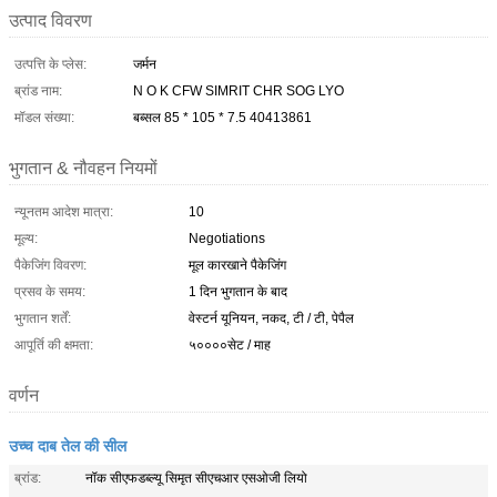
उत्पाद विवरण
उत्पत्ति के प्लेस:
जर्मन
ब्रांड नाम:
N O K CFW SIMRIT CHR SOG LYO
मॉडल संख्या:
बब्सल 85 * 105 * 7.5 40413861
भुगतान & नौवहन नियमों
न्यूनतम आदेश मात्रा:
10
मूल्य:
Negotiations
पैकेजिंग विवरण:
मूल कारखाने पैकेजिंग
प्रसव के समय:
1 दिन भुगतान के बाद
भुगतान शर्तें:
वेस्टर्न यूनियन, नकद, टी / टी, पेपैल
आपूर्ति की क्षमता:
५००००सेट / माह
वर्णन
उच्च दाब तेल की सील
ब्रांड:
नॉक सीएफडब्ल्यू सिमृत सीएचआर एसओजी लियो