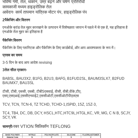
भविष्य
गर्मी, तेल, थकान, उम्र बढ़ने और घर्षण प्रतिरोधी
कामकाजी मध्यम
हाइड्रोलिक तेल
आवेदनः कार्य तापमान
यांत्रिक मोटर पंप, हाइड्रोलिक पंप
2पैकेजिंग और वितरण
एनओके ब्रांड तेल मुहर कारखाने के उत्पादन में विशेषज्ञता जापान में पहले में से एक है, यह इतिहास है
एनओके तेल मुहर का इतिहास है
पैकेजिंग विवरण
पैकेजिंग के लिए प्लास्टिक और पैकेजिंग के लिए कार्डबोर्ड, और आप आवश्यकता के रूप में।
प्रसव का समय
3-5 दिन के बाद आप आदेश revising
3
तेल सील प्रकारः
BABSL, BAU3X2, B1FG, B2U3, BAFG, B1FUD2SL, BAUM3SLX7, B2FUD
BAUMX7, BAU3SL
टीसी, टीबी, एससी, एसबी, टीबी5एसवाई, वीसी, वीबी,वीके,टीए,
एसए,एसएआई,एससीएनवाई2,एससीओटी,एससीओटीपीएलएस
TCV, TCN, TCN-6, TZ TCHD, TCHD-1,ISPID, 15Z, 15Z-3,
TC4, TB4, DC, DB, DCY, HSCL,HTC,HTC9L,HTGL,KC, VR, MG, C N B, SCJY,
SCY, VK
रबर VTION सिलिकॉन TEFLONG
सामग्रीः