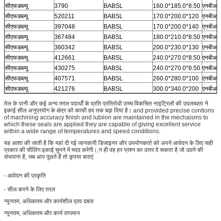
सीएफडब्ल्यू
3790
BABSL
160.0*185.0*8.50
एनबीआर
सीएफडब्ल्यू
520211
BABSL
170.0*200.0*120
एनबीआर
सीएफडब्ल्यू
397048
BABSL
170.0*200.0*140
एनबीआर
सीएफडब्ल्यू
367484
BABSL
180.0*210.0*8.50
एनबीआर
सीएफडब्ल्यू
360342
BABSL
200.0*230.0*130
एनबीआर
सीएफडब्ल्यू
412661
BABSL
240.0*270.0*8.50
एनबीआर
सीएफडब्ल्यू
430275
BABSL
240.0*270.0*8.50
एनबीआर
सीएफडब्ल्यू
407571
BABSL
260.0*280.0*100
एनबीआर
सीएफडब्ल्यू
421276
BABSL
300.0*340.0*200
एनबीआर
तेल के पानी और कई अन्य तरल पदार्थों के प्रति प्रतिरोधी उच्च विकसित नाइट्रिलों की उपलब्धता ने
इकाई सील अनुप्रयोग के क्षेत्र को काफी हद तक बढ़ा दिया है। and provided precise contions
of machining accuracy finish and lubiion are maintained in the mechaisms to
which these seals are applied they are capable of giving excellent service
within a wide range of temperatures and speed conditions.
यह आशा की जाती है कि यहां दी गई जानकारी डिजाइनर और उपयोगकर्ता को अपने आवेदन के लिए सही
प्रकार की सीलिंग इकाई चुनने में मदद करेगी।,न ही वह हर प्रश्न का उत्तर दे सकता है जो उठने की
संभावना है, जब आप पूछते हैं तो कृपया बताएं
- आवेदन की प्रकृति
- सील करने के लिए तरल
न्यूनतम, अधिकतम और कार्यशील द्रव दबाव
न्यूनतम, अधिकतम और कार्य तापमान