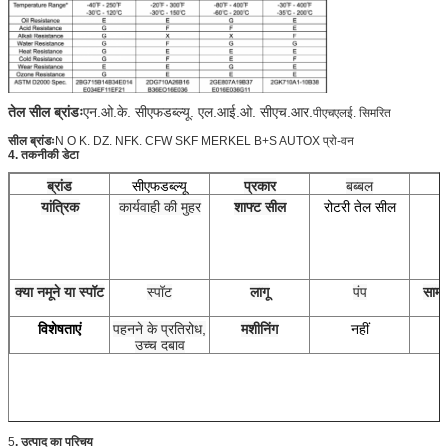
तेल सील ब्रांडः
एन.ओ.के. सीएफडब्ल्यू. एल.आई.ओ. सीएच.आर.
पीएचएलई. सिमरित
सील ब्रांडः
N O K. DZ. NFK. CFW SKF MERKEL B+S AUTOX प्रो-वन
4. तकनीकी डेटा
ब्रांड
सीएफडब्ल्यू
प्रकार
बब्बल
स
यांत्रिक
कार्यवाही की मुहर
शाफ्ट सील
रोटरी तेल सील
क्या नमूने या स्पॉट
स्पॉट
लागू
पंप
सामा
विशेषताएं
पहनने के प्रतिरोध,
मशीनिंग
नहीं
उच्च दबाव
5
.
उत्पाद का परिचय