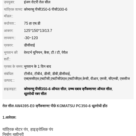
उपयुक्त:
इंजन रोटरी तेल सील
यांत्रिक शाफ्ट
कोमात्सु पीसी350-6 पीसी300-6
मॉडल::
कठोरता::
75 हा एच.डी
आकार:
125*150*13/13.7
तापमान::
-30~120
प्रकार:
डीसीवाई
भुगतान की
वेस्टर्न यूनियन, कैश, टी / टी, पेपैल
शर्तें::
प्रसव के समय:
भुगतान के 1 दिन बाद
संबंधित
टीसी4, टीबी4, डीसी, डीबी,डीसीवाई,
एचएससीएल,एचटीसी,एचटीसी9एल,एचटीजीएल,केसी, वीआर, एमजी, सीएनबी, एससीज
उत्पाद:::
कोमात्सु पीसी350-6 ऑयल सील
उच्च दबाव क्रैंकशाफ्ट ऑयल सील
हाइलाइट:
,
,
धूलरोधी रबर सील
तेल सील AW4395-E0 क्रैंकशाफ्ट पीछे KOMATSU PC350-6 धूलरोधी होंठ
1.
आवेदक:
यांत्रिक मोटर पंप, हाइड्रोलिक पंप
निर्माण मशीनरी