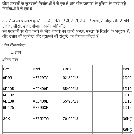
सील उत्पादों के शुरुआती निर्माताओं में से एक है और सील उत्पादों के दुनिया के सबसे बड़े
निर्माताओं में से एक है.
.
तेल सील का प्रकारः एससी, एसबी, टीसी, टीबी, वीसी, वीबी, टीसीवी, टीसीएन और टीसी4,
टीबी4, डीसी, डीबी, वीआर, एमजी, ओकेसी3
हम ग्राहकों की सेवा करने के लिए "कंपनी का सबसे अच्छा, पहले" के सिद्धांत के अनुरूप हैं,
और उद्योग की प्रतिष्ठा और ग्राहकों की संतुष्टि का विश्वास जीतते हैं
5तेल सील आवेदन
1. इंजन
2गियर मोटर
इंजन
सामने
आकार
इंजन
6D95
AE3297A
62*85*12
6D95
6D105
AE3409E
65*90*13
6D105
6D102
6D102
6D108
AE3409E
65*90*13
6D108
6D125
AE3963E
6D125
S6K
AE3527G
70*95*13
S6K(N
S6K(O