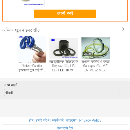
जारी रखें
धूल वाइपर सील
अधिक
 के लिए
26 मिमी हाइड्रोलिक
हाइड्रोलिक सिलिंडर के
संक्षारण प्रतिरोधी दस्ता
प्रेशर-रेस
ई डीकेबी
सिलेंडर रॉड सील
लिए डबल लिप LBI
रॉड वाइपर सील ME-
पॉलीयूरेथे
डीकेआई,
इंस्टालर टूल टाई रॉड
LBH LBHK रबर
1N ME-2 ME-8
डस्ट 
आई डीएसआई
सील
डस्ट वाइपर सील
मूविंग / स्टेटिक रिंग
इपर सील
लिक ऑयल
भाषा बदलें
ील
Hindi
होम
|
हमारे बारे में
|
संपर्क करें
|
साइटमैप
|
Privacy Policy
डेस्कटॉप देखें