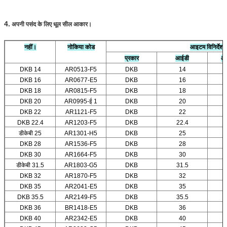
4.
अपनी पसंद के लिए धूल सील आकार।
नहीं।
नोकिया कोड
आइटम विनिर्देशों
प्रकार
आईडी
आय
DKB 14
AR0513-F5
DKB
14
DKB 16
AR0677-E5
DKB
16
DKB 18
AR0815-F5
DKB
18
DKB 20
AR0995-ई 1
DKB
20
DKB 22
AR1121-F5
DKB
22
DKB 22.4
AR1203-F5
DKB
22.4
डीकेबी 25
AR1301-H5
DKB
25
DKB 28
AR1536-F5
DKB
28
DKB 30
AR1664-F5
DKB
30
डीकेबी 31.5
AR1803-G5
DKB
31.5
DKB 32
AR1870-F5
DKB
32
DKB 35
AR2041-E5
DKB
35
DKB 35.5
AR2149-F5
DKB
35.5
DKB 36
BR1418-E5
DKB
36
DKB 40
AR2342-E5
DKB
40