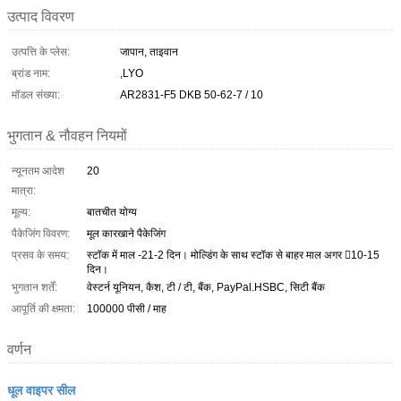
उत्पाद विवरण
उत्पत्ति के प्लेस:
जापान, ताइवान
ब्रांड नाम:
,LYO
मॉडल संख्या:
AR2831-F5 DKB 50-62-7 / 10
भुगतान & नौवहन नियमों
न्यूनतम आदेश
20
मात्रा:
मूल्य:
बातचीत योग्य
पैकेजिंग विवरण:
मूल कारखाने पैकेजिंग
प्रसव के समय:
स्टॉक में माल -21-2 दिन। मोल्डिंग के साथ स्टॉक से बाहर माल अगर 10-15
दिन।
भुगतान शर्तें:
वेस्टर्न यूनियन, कैश, टी / टी, बैंक, PayPal.HSBC, सिटी बैंक
आपूर्ति की क्षमता:
100000 पीसी / माह
वर्णन
धूल वाइपर सील