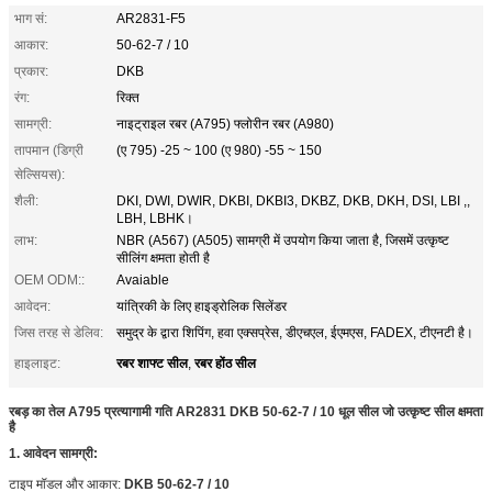
भाग सं:
AR2831-F5
आकार:
50-62-7 / 10
प्रकार:
DKB
रंग:
रिक्त
सामग्री:
नाइट्राइल रबर (A795) फ्लोरीन रबर (A980)
तापमान (डिग्री
(ए 795) -25 ~ 100 (ए 980) -55 ~ 150
सेल्सियस):
शैली:
DKI, DWI, DWIR, DKBI, DKBI3, DKBZ, DKB, DKH, DSI, LBI ,,
LBH, LBHK।
लाभ:
NBR (A567) (A505) सामग्री में उपयोग किया जाता है, जिसमें उत्कृष्ट
सीलिंग क्षमता होती है
OEM ODM::
Avaiable
आवेदन:
यांत्रिकी के लिए हाइड्रोलिक सिलेंडर
जिस तरह से डेलिव:
समुद्र के द्वारा शिपिंग, हवा एक्सप्रेस, डीएचएल, ईएमएस, FADEX, टीएनटी है।
रबर शाफ्ट सील
रबर होंठ सील
हाइलाइट:
,
रबड़ का तेल A795 प्रत्यागामी गति AR2831 DKB 50-62-7 / 10 धूल सील जो उत्कृष्ट सील क्षमता
है
1.
आवेदन
सामग्री:
टाइप मॉडल और आकार:
DKB 50-62-7 / 10