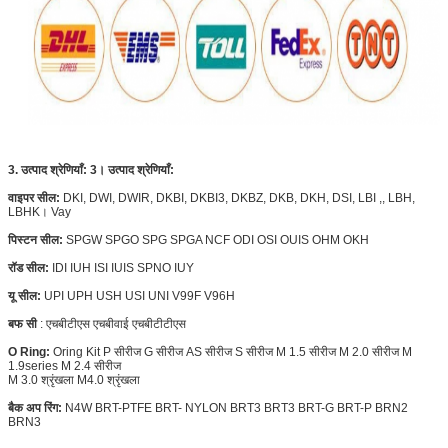
3. उत्पाद श्रेणियाँ: 3।
उत्पाद श्रेणियाँ:
वाइपर सील:
DKI, DWI, DWIR, DKBI, DKBI3, DKBZ, DKB, DKH, DSI, LBI ,, LBH,
LBHK।
Vay
पिस्टन सील:
SPGW SPGO SPG SPGA NCF ODI OSI OUIS OHM OKH
रॉड सील:
IDI IUH ISI IUIS
SPNO IUY
यू सील:
UPI UPH USH USI UNI V99F V96H
बफ सी
:
एचबीटीएस एचबीवाई एचबीटीटीएस
O Ring:
Oring Kit P सीरीज G सीरीज AS सीरीज S सीरीज M 1.5 सीरीज M 2.0 सीरीज M
1.9series M 2.4 सीरीज
M 3.0 श्रृंखला M4.0 श्रृंखला
बैक अप रिंग:
N4W
BRT-PTFE BRT-
NYLON
BRT3 BRT3 BRT-G BRT-P BRN2
BRN3