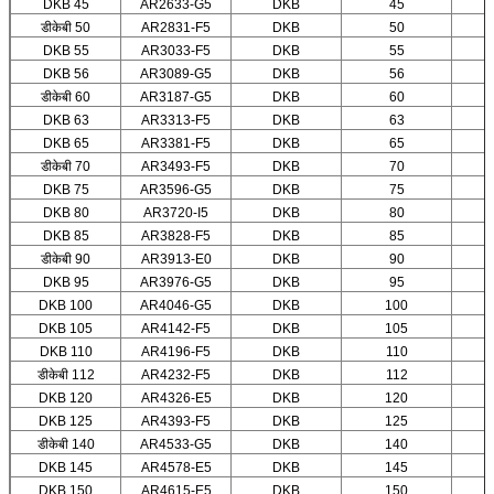
DKB 45
AR2633-G5
DKB
45
डीकेबी 50
AR2831-F5
DKB
50
DKB 55
AR3033-F5
DKB
55
DKB 56
AR3089-G5
DKB
56
डीकेबी 60
AR3187-G5
DKB
60
DKB 63
AR3313-F5
DKB
63
DKB 65
AR3381-F5
DKB
65
डीकेबी 70
AR3493-F5
DKB
70
DKB 75
AR3596-G5
DKB
75
DKB 80
AR3720-I5
DKB
80
DKB 85
AR3828-F5
DKB
85
डीकेबी 90
AR3913-E0
DKB
90
DKB 95
AR3976-G5
DKB
95
DKB 100
AR4046-G5
DKB
100
DKB 105
AR4142-F5
DKB
105
DKB 110
AR4196-F5
DKB
110
डीकेबी 112
AR4232-F5
DKB
112
DKB 120
AR4326-E5
DKB
120
DKB 125
AR4393-F5
DKB
125
डीकेबी 140
AR4533-G5
DKB
140
DKB 145
AR4578-E5
DKB
145
DKB 150
AR4615-E5
DKB
150