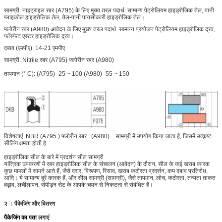
सामग्री: नाइट्राइल रबर (A795) के लिए मुख्य तरल पदार्थ: सामान्य पेट्रोलियम हाइड्रोलिक तेल, पानी
ग्लाइकोल हाइड्रोलिक तेल, तेल-पानी पायसीकारी हाइड्रोलिक तेल।
फ्लोरीन रबर (A980) आवेदन के लिए मुख्य तरल पदार्थ: सामान्य प्रयोजन पेट्रोलियम हाइड्रोलिक द्रव,
फॉस्फेट एस्टर हाइड्रोलिक द्रव।
दबाव (एमपीए):
14-21
एमपीए
सामग्री:
Nitrile रबर
(A795)
फ्लोरीन रबर (A980)
तापमान (° C):
(A795) -25 ~ 100
(A980)
-55 ~ 150
विशेषताएं: NBR (A795
)
फ्लोरीन रबर
(A980)
सामग्री में उपयोग किया जाता है, जिसमें उत्कृष्ट
सीलिंग क्षमता होती है
हाइड्रोलिक सील के बारे में प्रदर्शन सील सामग्री
यांत्रिक उपकरणों में रबर हाइड्रोलिक सील के संचालन (आवेदन) के दौरान, सील के कई खराब कारक
कुछ मामलों में सामने आते हैं, जैसे दरार, विरूपण, रिसाव, खराब कठोरता प्रदर्शन, कम दबाव प्रतिरोध,
आदि। ये सामान्य बुरे कारक हैं, और सील सामग्री (सामग्री), जैसे तापमान, लोच, कठोरता, तन्यता ताकत
बढ़ाव, लचीलापन, संपीड़न सेट के आपके चयन से निकटता से संबंधित हैं।
२
।
पैकेजिंग और वितरण
पैकेजिंग का पता
लगाएं