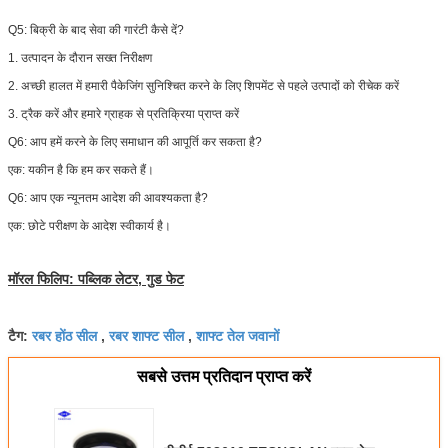
45.00 / 12/732633/1
9.52 / 314236/1
पीडीई
पीडीई 190 * 165 *
पीडीई
पीडीई 80 * 64 * 32.00 /
Q5:
बिक्री के बाद सेवा की गारंटी कैसे दें?
45.00 / 12.7 /
9.52 / 314251/1
1. उत्पादन के दौरान सख्त निरीक्षण
748649/1
पीडीई
पीडीई 200 * 175 *
पीडीई
पीडीई 85 * 65 * 35.00 /
2. अच्छी हालत में हमारी पैकेजिंग सुनिश्चित करने के लिए शिपमेंट से पहले उत्पादों को रीचेक करें
45.00 / 12.7 /
9.52 / 334255/1
787688/1
3. ट्रैक करें और हमारे ग्राहक से प्रतिक्रिया प्राप्त करें
पीडीई
पीडीई 210 * 185 *
पीडीई
पीडीई 90 * 70 * 35.00 /
Q6: आप हमें करने के लिए समाधान की आपूर्ति कर सकता है?
45.00 / 12.7 /
9.52 / 354275/1
826728/1
एक: यकीन है कि हम कर सकते हैं।
पीडीई
पीडीई 220 * 195 *
पीडीई
पीडीई 90 * 74 * 32.00 /
Q6: आप एक न्यूनतम आदेश की आवश्यकता है?
45.00 / 12.7 /
9.52 / 354291/1
866767/1
एक: छोटे परीक्षण के आदेश स्वीकार्य है।
पीडीई
पीडीई 230 * 205 *
पीडीई
पीडीई 95 * 75 * 35.00 /
45.00 / 12.7 /
9.52 / 374295/1
905807/1
मॉरल फिलिप: पब्लिक लेटर, गुड फेट
पीडीई
पीडीई 240 * 215 *
पीडीएच
पीडीएच 100 * 85 *
45.00 / 12.7 /
12.50 / 5
944846/1
रबर होंठ सील
रबर शाफ्ट सील
शाफ्ट तेल जवानों
टैग:
,
,
सबसे उत्तम प्रतिदान प्राप्त करें