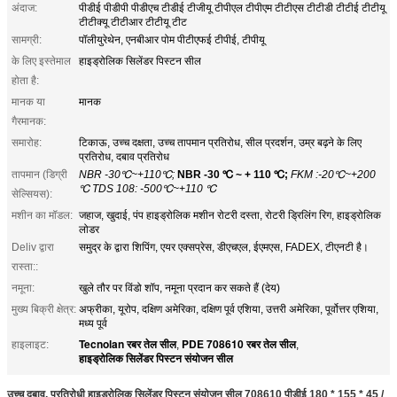
अंदाज:
पीडीई पीडीपी पीडीएच टीडीई टीजीयू टीपीएल टीपीएम टीटीएस टीटीडी टीटीई टीटीयू
टीटीक्यू टीटीआर टीटीयू टीट
सामग्री:
पॉलीयुरेथेन, एनबीआर पोम पीटीएफई टीपीई, टीपीयू
के लिए इस्तेमाल
हाइड्रोलिक सिलेंडर पिस्टन सील
होता है:
मानक या
मानक
गैरमानक:
समारोह:
टिकाऊ, उच्च दक्षता, उच्च तापमान प्रतिरोध, सील प्रदर्शन, उम्र बढ़ने के लिए
प्रतिरोध, दबाव प्रतिरोध
तापमान (डिग्री
NBR -30℃~+110℃;
NBR -30 ℃ ~ + 110 ℃;
FKM :-20℃~+200
℃ TDS 108: -500℃~+110 ℃
सेल्सियस):
मशीन का मॉडल:
जहाज, खुदाई, पंप हाइड्रोलिक मशीन रोटरी दस्ता, रोटरी ड्रिलिंग रिग, हाइड्रोलिक
लोडर
Deliv द्वारा
समुद्र के द्वारा शिपिंग, एयर एक्सप्रेस, डीएचएल, ईएमएस, FADEX, टीएनटी है।
रास्ता::
नमूना:
खुले तौर पर विंडो शॉप, नमूना प्रदान कर सकते हैं (देय)
मुख्य बिक्री क्षेत्र:
अफ्रीका, यूरोप, दक्षिण अमेरिका, दक्षिण पूर्व एशिया, उत्तरी अमेरिका, पूर्वोत्तर एशिया,
मध्य पूर्व
Tecnolan रबर तेल सील
PDE 708610 रबर तेल सील
हाइलाइट:
,
,
हाइड्रोलिक सिलेंडर पिस्टन संयोजन सील
उच्च दबाव, प्रतिरोधी हाइड्रोलिक सिलेंडर पिस्टन संयोजन सील 708610 पीडीई 180 * 155 * 45 /