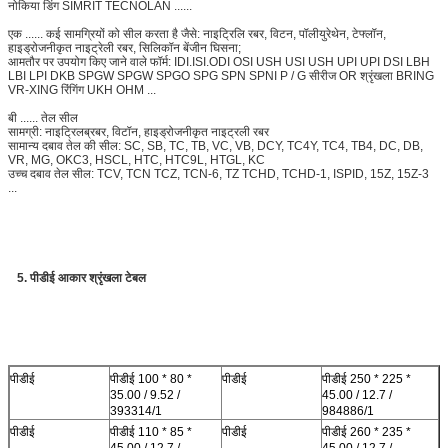
नोकिया डिंग SIMRIT TECNOLAN ......
एक ...... कई सामग्रियों को सील करता है जैसे: नाइट्रिलि रबर, विटन, पॉलीयुरेथेन, टेफ्लॉन,
हाइड्रोजनीकृत नाइट्रेली रबर, सिलिकॉन बेंजीन घिसना;
आमतौर पर उपयोग किए जाने वाले फॉर्म: IDI.ISI.ODI OSI USH USI USH UPI UPI DSI LBH
LBI LPI DKB SPGW SPGW SPGO SPG SPN SPNI P / G सीरीज OR श्रृंखला BRING
VR-XING रिंगिंग UKH OHM ...
बी ...... तेल सील
सामग्री: नाइट्रिलब्रबर, विटॉन, हाइड्रोजनीकृत नाइट्रली रबर
सामान्य दबाव तेल की सील: SC, SB, TC, TB, VC, VB, DCY, TC4Y, TC4, TB4, DC, DB,
VR, MG, OKC3, HSCL, HTC, HTC9L, HTGL, KC
उच्च दबाव तेल सील: TCV, TCN TCZ, TCN-6, TZ TCHD, TCHD-1, ISPID, 15Z, 15Z-3
...
5. पीडीई आकार श्रृंखला टेबल
पीडीई
पीडीई 100 * 80 *
पीडीई
पीडीई 250 * 225 *
35.00 / 9.52 /
45.00 / 12.7 /
393314/1
984886/1
पीडीई
पीडीई 110 * 85 *
पीडीई
पीडीई 260 * 235 *
45.00 / 12.7 /
45.00 / 12.7 /