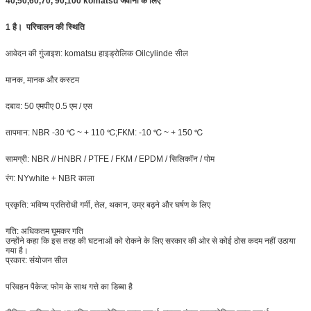
40,50,60,70, 90,100 komatsu जवानों के लिए
1 है।
परिचालन की स्थिति
आवेदन की गुंजाइश: komatsu हाइड्रोलिक Oilcylinde सील
मानक, मानक और कस्टम
दबाव: 50 एमपीए 0.5 एम / एस
तापमान: NBR -30 ℃ ~ + 110 ℃;FKM: -10 ℃ ~ + 150 ℃
सामग्री: NBR // HNBR / PTFE / FKM / EPDM / सिलिकॉन / पोम
रंग: NYwhite + NBR काला
प्रकृति: भविष्य प्रतिरोधी गर्मी, तेल, थकान, उम्र बढ़ने और घर्षण के लिए
गति: अधिकतम घूमकर गति
उन्होंने कहा कि इस तरह की घटनाओं को रोकने के लिए सरकार की ओर से कोई ठोस कदम नहीं उठाया
गया है।
प्रकार: संयोजन सील
परिवहन पैकेज: फोम के साथ गत्ते का डिब्बा है