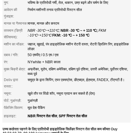
गुण:
भविष्य के प्रतिरोधी गर्मी, तेल, थकान, उम्र बढ़ने और घर्षण के लिए
आवेदन की
निर्माण मशीनरी तनाव प्रतिरोधी पिस्टन सील
गुंजाइश:
मानक या गैरमानक:
मानक, मानक और कस्टम
तापमान (डिग्री
NBR -30℃~+110℃;
NBR -30 ℃ ~ + 110 ℃;
FKM
:-10℃~+150℃
FKM: -10 ℃ ~ + 150 ℃
सेल्सियस):
मशीन का मॉडल:
जहाज, खुदाई, पंप हाइड्रोलिक मशीन रोटरी दस्ता, रोटरी ड्रिलिंग रिग, हाइड्रोलिक
लोडर
दबाव / गति:
50 एमपीए / 0.5 एम / एस
रंग:
NYwhite + NBR काला
मुख्य बिक्री क्षेत्र:
अफ्रीका, यूरोप, दक्षिण अमेरिका, दक्षिण पूर्व एशिया, उत्तरी अमेरिका, पूर्वोत्तर एशिया,
मध्य पूर्व
Deliv द्वारा
समुद्र के द्वारा शिपिंग, एयर एक्सप्रेस, डीएचएल, ईएमएस, FADEX, टीएनटी है।
रास्ता::
नमूना:
खुले तौर पर विंडो शॉप, नमूना प्रदान कर सकते हैं (देय)
पोर्ट: गुआंगज़ौ:
गुआंगज़ौ
पैकेजिंग विवरण:
मूल देश पैकिंग
NBR पिस्टन तेल सील
SPF पिस्टन तेल सील
हाइलाइट:
,
उच्च कठोरता पहनने के लिए प्रतिरोधी हाइड्रोलिक सिलेंडर पिस्टन तेल सील कम कीमत Ouy