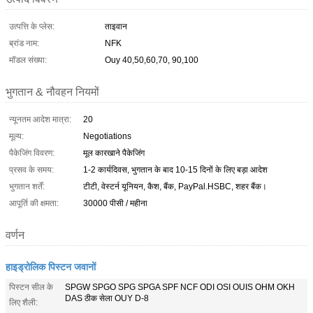
उत्पत्ति के प्लेस:
ताइवान
ब्रांड नाम:
NFK
मॉडल संख्या:
Ouy 40,50,60,70, 90,100
भुगतान & नौवहन नियमों
न्यूनतम आदेश मात्रा:
20
मूल्य:
Negotiations
पैकेजिंग विवरण:
मूल कारखाने पैकेजिंग
प्रसव के समय:
1-2 कार्यदिवस, भुगतान के बाद 10-15 दिनों के लिए बड़ा आदेश
भुगतान शर्तें:
टीटी, वेस्टर्न यूनियन, कैश, बैंक, PayPal.HSBC, शहर बैंक।
आपूर्ति की क्षमता:
30000 पीसी / महीना
वर्णन
हाइड्रोलिक पिस्टन जवानों
पिस्टन सील के
SPGW SPGO SPG SPGA SPF NCF ODI OSI OUIS OHM OKH
DAS ठीक सेला OUY D-8
लिए शैली: