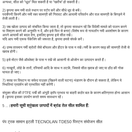
अन्यथा, सील को "धूल" मिल सकती है या "खरोंच" हो सकती है।
2) कृपया कम नमी वाले स्थान पर स्टोर करें और सीधे धूप से बचें।
पराबैंगनी किरणें और नमी रबर सामग्री की गिरावट और आयामी परिवर्तन और राल सामग्री के बिगड़ने में
तेजी लाती है।
3) जब खोला उत्पाद को संचयित किया जाता है, तो कृपया सावधान रहें कि विदेशी मामले को पालन करने
या मिश्रण करने की अनुमति न दें, और इसे फिर से बनाएं।विशेष रूप से नायलॉन नमी अवशोषण के कारण
अपने आयामों को बदल देगा, इसलिए कृपया इसे सील रखें।
यदि आप नमी प्रूफ पैकेजिंग की जरूरत है, कृपया हमसे संपर्क करें।
4) उच्च तापमान गर्मी स्रोतों जैसे बॉयलर और हीटर के पास न रखें।गर्मी के कारण रबड़ की सामग्री तेजी से
खराब होगी।
5) इसे मोटर जैसे ऑब्जेक्ट के पास न रखें जो आसानी से ओजोन का उत्पादन करते हैं।
6) नाखूनों, लोहे के तारों, रस्सियों आदि के साथ न लटकें, जिससे सील ख़राब हो जाए या होंठ की नोक
घायल हो जाए।
7) सतह पर विघटन या सफेद पाउडर (खिलने वाली घटना) भंडारण के दौरान हो सकता है, लेकिन ये
स्थितियां प्रदर्शन को प्रभावित नहीं करेंगी।
संयुक्त सील की PTFE पर्ची की अंगूठी ड्रॉप प्रभाव या बाहरी कठोर बल के कारण क्षतिग्रस्त होना आसान
है।कृपया इसका उपयोग करते समय सावधान रहें।
।
हमारी सूची श्रृंखला उत्पादों में ब्रांड तेल सील शामिल हैं:
5 ...
पंप ट्रक सामान इटली TECNOLAN TDE50 पिस्टन संयोजन सील