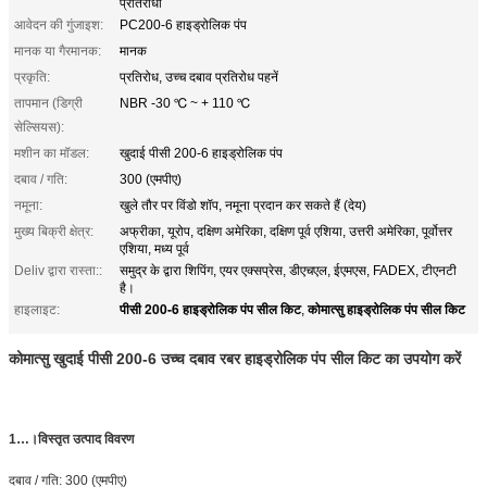
प्रतिरोधी
आवेदन की गुंजाइश:
PC200-6 हाइड्रोलिक पंप
मानक या गैरमानक:
मानक
प्रकृति:
प्रतिरोध, उच्च दबाव प्रतिरोध पहनें
तापमान (डिग्री
NBR -30 ℃ ~ + 110 ℃
सेल्सियस):
मशीन का मॉडल:
खुदाई पीसी 200-6 हाइड्रोलिक पंप
दबाव / गति:
300 (एमपीए)
नमूना:
खुले तौर पर विंडो शॉप, नमूना प्रदान कर सकते हैं (देय)
मुख्य बिक्री क्षेत्र:
अफ्रीका, यूरोप, दक्षिण अमेरिका, दक्षिण पूर्व एशिया, उत्तरी अमेरिका, पूर्वोत्तर
एशिया, मध्य पूर्व
Deliv द्वारा रास्ता::
समुद्र के द्वारा शिपिंग, एयर एक्सप्रेस, डीएचएल, ईएमएस, FADEX, टीएनटी
है।
पीसी 200-6 हाइड्रोलिक पंप सील किट
कोमात्सु हाइड्रोलिक पंप सील किट
हाइलाइट:
,
कोमात्सु खुदाई पीसी 200-6 उच्च दबाव रबर हाइड्रोलिक पंप सील किट का उपयोग करें
1…।
विस्तृत उत्पाद विवरण
दबाव / गति: 300 (एमपीए)