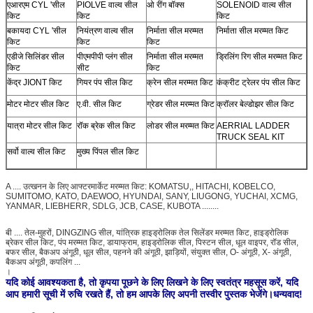
एआरएम CYL 'सील
PIOLVE वाल्व सील
ओ रींग बॉक्स
SOLENOID वाल्व सील
किट
किट
किट
बकायदा CYL 'सील
नियंत्रण वाल्व सील
निर्माता सील मरम्मत
निर्माता सील मरम्मत किट
किट
किट
किट
एडीजे सिलिंडर सील
पीएमपीपी प्लंग सील
निर्माता सील मरम्मत
ड्रिलिंग रिग सील मरम्मत किट
किट
सीट
किट
केंद्र JIONT किट
गियर पंप सील किट
क्रेन सील मरम्मत किट
कंक्रीट ट्रेलर पंप सील किट
मोटर मोटर सील किट
ए.वी. सील किट
ग्रेडर सील मरम्मत किट
क्रॉलर बेल्डोझर सील किट
यात्रा मोटर सील किट
रॉक ब्रेक सील किट
लोडर सील मरम्मत किट
AERRIAL LADDER
TRUCK SEAL KIT
सर्वो वाल्व सील किट
मुख्य पिंपल सील किट
A .... उत्खनन के लिए आफ्टरमार्केट मरम्मत किट: KOMATSU,, HITACHI, KOBELCO,
SUMITOMO, KATO, DAEWOO, HYUNDAI, SANY, LIUGONG, YUCHAI, XCMG,
YANMAR, LIEBHERR, SDLG, JCB, CASE, KUBOTA ........
बी .... तेल-मुहरों, DINGZING सील, यांत्रिक हाइड्रोलिक तेल सिलेंडर मरम्मत किट, हाइड्रोलिक
ब्रेकर सील किट, पंप मरम्मत किट, डायाफ्राम, हाइड्रोलिक सील, पिस्टन सील, धूल वाइपर, रॉड सील,
बफर सील, बैकअप अंगूठी, धूल सील, पहनने की अंगूठी, झाड़ियों, संयुक्त सील, O- अंगूठी, X- अंगूठी,
बैकअप अंगूठी, कपलिंग ...
।
यदि कोई आवश्यकता है, तो कृपया पूछने के लिए लिखने के लिए स्वतंत्र महसूस करें, यदि
आप हमारी सूची में रुचि रखते हैं, तो हम आपके लिए अपनी तस्वीर पुस्तक भेजेंगे।धन्यवाद!