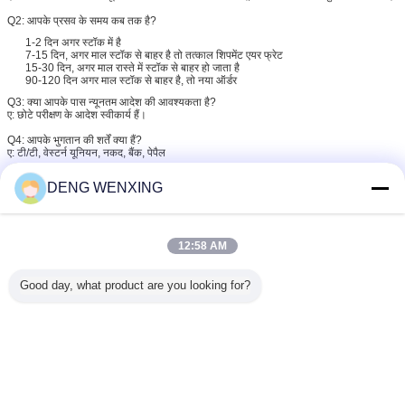
Q2: आपके प्रसव के समय कब तक है?
1-2 दिन अगर स्टॉक में है
7-15 दिन, अगर माल स्टॉक से बाहर है तो तत्काल शिपमेंट एयर फ्रेट
15-30 दिन, अगर माल रास्ते में स्टॉक से बाहर हो जाता है
90-120 दिन अगर माल स्टॉक से बाहर है, तो नया ऑर्डर
Q3: क्या आपके पास न्यूनतम आदेश की आवश्यकता है?
ए: छोटे परीक्षण के आदेश स्वीकार्य हैं।
Q4: आपके भुगतान की शर्तें क्या हैं?
ए:
टी/टी, वेस्टर्न यूनियन, नकद, बैंक, पेपैल
DENG WENXING
प्रश्न5::
आप हमारे व्यापार को दीर्घकालिक और अच्छे संबंध कैसे बनाते हैं?
ए: हम प्रक्रिया नियंत्रण में सुधार करना जारी रखेंगे, और अपने उत्पादों की गुणवत्ता में सुधार करेंगे और
परिचालन लागत को कम करने और ग्राहकों के लिए प्रतिस्पर्धी मूल्य प्रदान करने के लिए काम करेंगे, ताकि
यह सुनिश्चित हो सके कि ग्राहकों को लाभ हो
12:58 AM
बी: हम गंभीरता से हर ग्राहक के साथ व्यापार करने के लिए उनके साथ अच्छे विश्वास में व्यवहार करते हैं,
दोस्त बनाते हैं, चाहे कितनी भी मात्रा हो, हम सेवाओं की एक पूरी श्रृंखला प्रदान करेंगे, एक-स्टॉप सील
Good day, what product are you looking for?
समाधान
यदि आप एक कंपनी की तलाश कर रहे हैं जो आपको अपने ब्रांड के सील, सील किट,
सी:
ओ-रिंग किट, या अन्य उत्पादों के लिए कोई अन्य ओईएम सेवाओं के निर्माण में मदद करे।
आपने सही पाया है।हमारी कंपनी सील सील किट, ओ-रिंग किट और अन्य उत्पादों पर पेशेवर
OEM सेवाएं प्रदान करती है।ब्योरा हेतु ,
कृपया हमे संपर्क करें ।जितनी जल्दी हो सके हम जवाब देंगे ।