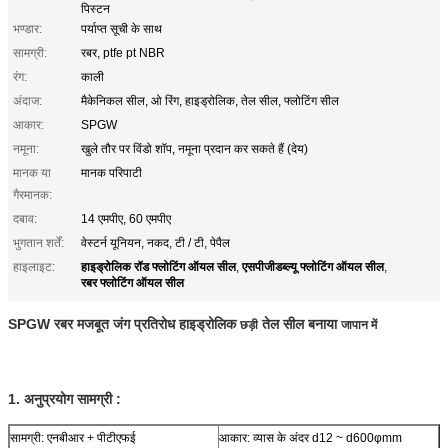
पिस्टन
भण्डार:
पर्याप्त सूची के साथ
सामग्री:
रबर, ptfe pt NBR
रंग:
काली
अंदाज:
मैकेनिकल सील, ओ रिंग, हाइड्रोलिक, तेल सील, फ्लोटिंग सील
आकार:
SPGW
नमूना:
खुले तौर पर विंडो शॉप, नमूना प्रदान कर सकते हैं (देय)
मानक या
मानक परिपाटी
गैरमानक:
दबाव:
14 एमपीए, 60 एमपीए
भुगतान शर्तें:
वेस्टर्न यूनियन, नकद, टी / टी, पेपैल
हाइड्रोलिक रॉड फ्लोटिंग ऑयल सील
एसपीजीडब्ल्यू फ्लोटिंग ऑयल सील
हाइलाइट:
,
,
रबर फ्लोटिंग ऑयल सील
SPGW रबर मजबूत जंग प्रतिरोध हाइड्रोलिक
तेल सील बनाया
छड़ी
जापान में
1.
अनुप्रयोग
सामग्री :
सामग्री: एनबीआर + पीटीएफई
आकार: व्यास के अंदर d12 ~ d600φmm