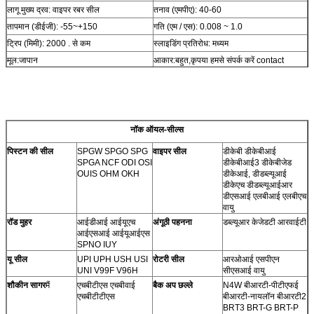
लागू मुख्य द्रव: वाइपर रबर सील
तनाव (एमपीए): 40-60
तापमान (डीईजी): -55~+150
गति (एम / एस): 0.008 ~ 1.0
ट्रिप (मिमी): 2000 . से कम
स्लाइडिंग प्रतिरोध: मध्यम
मूल
:
जापान
आकार
:
बहुत
,
कृपया हमसे संपर्क करें contact
नॉक ऑयल-सील्स
पिस्टन की सील
SPGW SPGO SPG
वाइपर सील
डीकेबी डीकेबीआई
SPGA NCF ODI OSI
डीकेबीआई3 डीकेबीजेड
OUIS OHM OKH
डीकेआई, डीडब्ल्यूआई
डीकेएच
डीडब्ल्यूआईआर
डीएसआई एलबीआई एलबीएच
वायु
रॉड मुहर
आईडीआई आईयूएच
अंगूठी पहनना
डब्ल्यूआर केजेडटी आरवाईटी
आईएसआई आईयूआईएस
SPNO IUY
यू सील
UPI UPH USH USI
रोटरी सील
आरओआई एसपीएन
UNI V99F V96H
सीएसआई वायु
शौकीन सागर
मैं
एचबीटीएस एचबीवाई
बैक अप छल्ले
N4W बीआरटी-पीटीएफई
एचबीटीटीएस
बीआरटी-नायलॉन
बीआरटी2
BRT3 BRT-G BRT-P