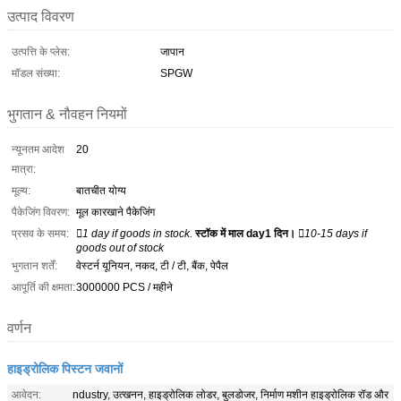
उत्पाद विवरण
उत्पत्ति के प्लेस:
जापान
मॉडल संख्या:
SPGW
भुगतान & नौवहन नियमों
न्यूनतम आदेश
20
मात्रा:
मूल्य:
बातचीत योग्य
पैकेजिंग विवरण:
मूल कारखाने पैकेजिंग
प्रसव के समय:
1 day if goods in stock.
स्टॉक में माल day1 दिन।
10-15 days if
goods out of stock
भुगतान शर्तें:
वेस्टर्न यूनियन, नकद, टी / टी, बैंक, पेपैल
आपूर्ति की क्षमता:
3000000 PCS / महीने
वर्णन
हाइड्रोलिक पिस्टन जवानों
आवेदन:
ndustry, उत्खनन, हाइड्रोलिक लोडर, बुलडोजर, निर्माण मशीन हाइड्रोलिक रॉड और