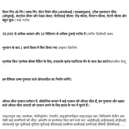
वियर रिंग/ ओ-रिंग / एक्स-रिंग, सेंटर स्विंग सील (आरओआई / एसडब्ल्यूआर), ट्रैक एडजस्टर सील
(ओयूवाई), कंट्रोल लीवर और पेडल लेवल; पीटीएफई सील्स: रॉड सील्स, पिस्टन सील्स, रोटरी सील्स और
बहुत कुछ।
बड़ा स्टॉक:
30,000 से अधिक आकार और 10 मिलियन से अधिक टुकड़े स्टॉक में।
त्वरित डिलीवरी समय:
भुगतान के बाद 1 कार्य दिवस में शिप किया गया
उत्कृष्ट पैकेजिंग:
प्रत्येक किट प्रत्येक बॉक्स पैकिंग के लिए, एनएफके ब्रांड प्लास्टिक बैग के साथ डेल कार्टन
अपसील वैल्यू
:
हम वैश्विक उच्च गुणवत्ता वाले ऑयलसील का निर्माण करेंगे
5.
ऑयल सील प्रकार:
वर्तमान में, औद्योगिक बाजार में कई प्रकार की ऑयल सील हैं, हम गुणवत्ता और दक्षता
वाले ऑयल सील उत्पादों को प्रदान करने के लिए ब्रांड के रूप में चुनते हैं।
नाइट्राइल रबर, एफकेएम, पॉलीयूरेथेन, टेफ्लॉन, हाइड्रोजनीकृत नाइट्राइल रबर, सिलिकॉन बेंजीन रबर
जैसी कई सामग्रियों की सील; आमतौर पर इस्तेमाल किए जाने वाले रूप: आईडीआई.आईएसआई.ओडीआई
ओएसआई यूश यूसीआई यूपीएच यूपीआई डीएसआई एलबीएच एलबीआई एलपीआई डीकेबी डीकेबीआई .....