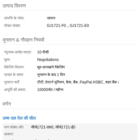
उत्पाद विवरण
उत्पत्ति के प्लेस:
जापान
मॉडल संख्या:
GJ1721-F0 ,, GJ1721-E0
भुगतान & नौवहन नियमों
न्यूनतम आदेश मात्रा:
10 पीसी
मूल्य:
Negotiations
पैकेजिंग विवरण:
मूल कारखाने पैकेजिंग
प्रसव के समय:
भुगतान के बाद 1 दिन
भुगतान शर्तें:
टीटी, वेस्टर्न यूनियन, कैश, बैंक, PayPal.HSBC, शहर बैंक।
आपूर्ति की क्षमता:
10000सेट / महीना
वर्णन
उच्च दाब तेल की सील
भाग संख्या और
जीजे1721-एफ0, जीजे1721-ई0
आकार: