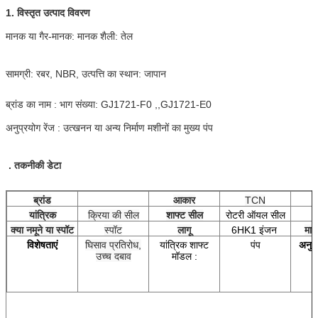
1. विस्तृत उत्पाद विवरण
मानक या गैर-मानक:
मानक
शैली:
तेल
सामग्री:
रबर, NBR,
उत्पत्ति का स्थान:
जापान
ब्रांड का नाम :
भाग संख्या:
GJ1721-F0 ,,GJ1721-E0
अनुप्रयोग रेंज : उत्खनन या अन्य निर्माण मशीनों का मुख्य पंप
. तकनीकी डेटा
ब्रांड
आकार
TCN
स
यांत्रिक
क्रिया की सील
शाफ्ट सील
रोटरी ऑयल सील
क्या नमूने या स्पॉट
स्पॉट
लागू
6HK1 इंजन
माल
विशेषताएं
घिसाव प्रतिरोध,
यांत्रिक शाफ्ट
पंप
अनुप्
उच्च दबाव
मॉडल :