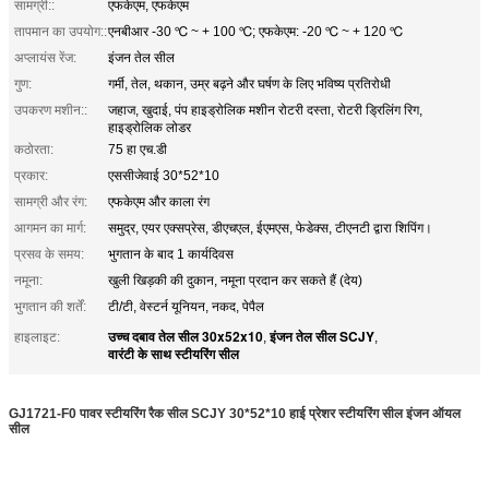
सामग्री::
एफकेएम, एफकेएम
तापमान का उपयोग::
एनबीआर -30 ℃ ~ + 100 ℃; एफकेएम: -20 ℃ ~ + 120 ℃
अप्लायंस रेंज:
इंजन तेल सील
गुण:
गर्मी, तेल, थकान, उम्र बढ़ने और घर्षण के लिए भविष्य प्रतिरोधी
उपकरण मशीन::
जहाज, खुदाई, पंप हाइड्रोलिक मशीन रोटरी दस्ता, रोटरी ड्रिलिंग रिग,
हाइड्रोलिक लोडर
कठोरता:
75 हा एच.डी
प्रकार:
एससीजेवाई 30*52*10
सामग्री और रंग:
एफकेएम और काला रंग
आगमन का मार्ग:
समुद्र, एयर एक्सप्रेस, डीएचएल, ईएमएस, फेडेक्स, टीएनटी द्वारा शिपिंग।
प्रसव के समय:
भुगतान के बाद 1 कार्यदिवस
नमूना:
खुली खिड़की की दुकान, नमूना प्रदान कर सकते हैं (देय)
भुगतान की शर्तें:
टी/टी, वेस्टर्न यूनियन, नकद, पेपैल
उच्च दबाव तेल सील 30x52x10
इंजन तेल सील SCJY
हाइलाइट:
,
,
वारंटी के साथ स्टीयरिंग सील
GJ1721-F0 पावर स्टीयरिंग रैक सील SCJY 30*52*10 हाई प्रेशर स्टीयरिंग सील इंजन ऑयल
सील