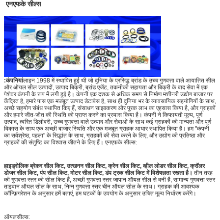
एनएफके सील्स
:कंपनियां
लाइन 1998 में स्थापित हुई थी जो दुनिया के प्रसिद्ध ब्रांड के उच्च गुणवत्ता वाले आयातित सील
और ऑयल सील उत्पादों, उत्पाद बिक्री, ब्रांड एजेंट, तकनीकी सहायता और बिक्री के बाद सेवा में एक
पेशेवर कंपनी के रूप में लगी हुई है। कंपनी एक दशक से अधिक समय से निर्माण मशीनरी उद्योग बाजार पर
केंद्रित है, हमारे पास एक मजबूत उत्पाद डेटाबेस है, साथ ही दुनिया भर के व्यावसायिक सहयोगियों के साथ,
अच्छे सहयोग संबंध स्थापित किए हैं, संसाधन साझाकरण और पूरक लाभ का एहसास किया है, और ग्राहकों
और हमारे जीत-जीत की स्थिति को प्राप्त करने का प्रयास किया है। कंपनी ने किफायती मूल्य, पूर्ण
उत्पाद, त्वरित डिलीवरी, उच्च गुणवत्ता वाले उत्पाद और सेवाओं के साथ कई ग्राहकों की मान्यता और पूर्ण
विकास के साथ एक अच्छी बाजार स्थिति और एक मजबूत ग्राहक आधार स्थापित किया है। हम "कंपनी
का सर्वश्रेष्ठ, पहला" के सिद्धांत के साथ, ग्राहकों की सेवा करने के लिए, और उद्योग की प्रतिष्ठा और
ग्राहकों की संतुष्टि का विश्वास जीतने के लिए हैं।
एनएफके सील्स:
हाइड्रोलिक ब्रेकर सील किट, उत्खनन सील किट, क्रेन सील किट, व्हील लोडर सील किट, क्रॉलर
डोजर सील किट, पंप सील किट, मोटर सील किट, डंप ट्रक सील किट में विशेषज्ञता रखता है।
तीन तरह
की गुणवत्ता स्तर की सील किट हैं, अच्छी गुणवत्ता स्तर जापान ऑयल सील से बनी है, सामान्य गुणवत्ता स्तर
ताइवान ऑयल सील के साथ, निम्न गुणवत्ता स्तर चीन ऑयल सील के साथ। ग्राहक की आवश्यक
कॉन्फ़िगरेशन के अनुसार हमें बताएं, हम घटकों के उपयोग के अनुसार उचित मूल्य निर्धारण करेंगे।
ऑयलसील्स: