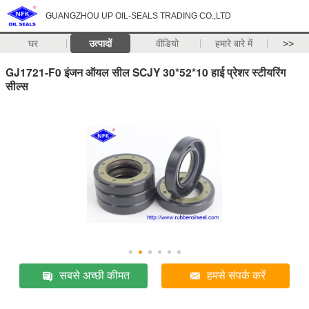
GUANGZHOU UP OIL-SEALS TRADING CO.,LTD
घर
उत्पादों
वीडियो
हमारे बारे में
>>
GJ1721-F0 इंजन ऑयल सील SCJY 30*52*10 हाई प्रेशर स्टीयरिंग
सील्स
सबसे अच्छी कीमत
हमसे संपर्क करें