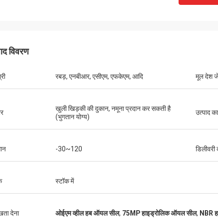
पाद विवरण
्री
रबड़, एनबीआर, एसीएम, एफकेएम, आदि
मूल देश ज
खुली खिड़की की दुकान, नमूना प्रदान कर सकती है
र
उत्पाद क
(भुगतान योग्य)
ान
-30~120
डिलीवरी
क
स्टॉक में
ुखता देना
ओईएम व्हील हब ऑयल सील
,
75MP हाइड्रोलिक ऑयल सील
,
NBR ह
मुतकिलवा विल्सन अफ्रीका