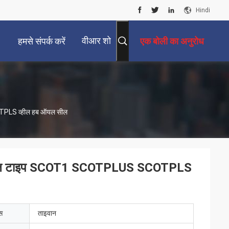
Hindi
वीआर शो
हमसे संपर्क करें
एक बोली का अनुरोध
TPLS व्हील हब ऑयल सील
ल सील टाइप SCOT1 SCOTPLUS SCOTPLS
ेस
ताइवान