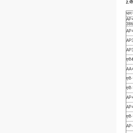
2.
पी
भाग न
AP
38
AP
AP
AP
एपी
AA
एपी
एपी
AP
AP
एपी
AP