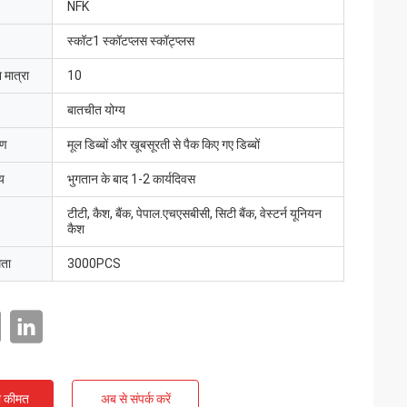
NFK
स्कॉट1 स्कॉटप्लस स्कॉट्प्लस
 मात्रा
10
बातचीत योग्य
रण
मूल डिब्बों और खूबसूरती से पैक किए गए डिब्बों
य
भुगतान के बाद 1-2 कार्यदिवस
टीटी, कैश, बैंक, पेपाल.एचएसबीसी, सिटी बैंक, वेस्टर्न यूनियन
कैश
मता
3000PCS
ी कीमत
अब से संपर्क करें