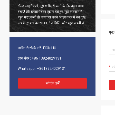
गोल्ड आपूर्तिकर्ता, मुझे खरीदारी करने के लिए बहुत समय
पुराने ग्
बचाएं! और हमेशा पेशेवर सुझाव देते हुए, मुझे व्यवसाय में
उत्पाद 1
बहुत मदद करते हैं! धन्यवाद! सबसे अच्छा क्रम में सब कुछ,
फास्ट शिप
अच्छी गुणवत्ता का सामान, तेज शिपिंग और बहुत अच्छी सेवा
वर्णन करन
जो मैं सुझाता हूं। 5 सितारों को शामिल किया गया! आपके
एक स
उत्पाद ठीक और उच्च गुणवत्ता के दिखते हैं और अधिक
खरीदने के लिए आपके कॉम्ने से संपर्क करेंगे
व्यक्ति से संपर्क करें :
FION LIU
फ़ोन नंबर :
+86 13924029131
Whatsapp :
+8613924029131
संपर्क करें