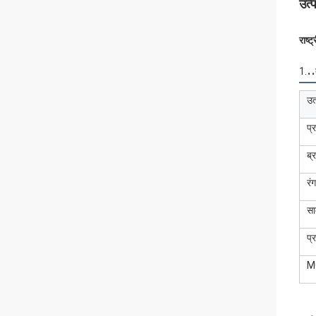
उत्
राष्
..
1.
उत
प्
ब्र
रंग
सा
प्
M