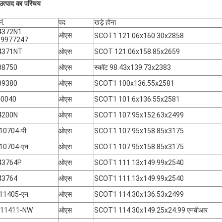
उत्पाद का परिचय
ं.
पद
खड़े होना
4372N1
ओएस
SCOT1 121.06x160.30x2858
69977247
4371NT
ओएस
SCOT 121.06x158.85x2659
38750
ओएस
स्कॉट 98.43x139.73x2383
39380
ओएस
SCOT1 100x136.55x2581
40040
ओएस
SCOT1 101.6x136.55x2581
4200N
ओएस
SCOT1 107.95x152.63x2499
-10704-पी
ओएस
SCOT1 107.95x158.85x3175
-10704-एन
ओएस
SCOT1 107.95x158.85x3175
43764P
ओएस
SCOT1 111.13x149.99x2540
43764
ओएस
SCOT1 111.13x149.99x2540
-11405-एन
ओएस
SCOT1 114.30x136.53x2499
-11411-NW
ओएस
SCOT1 114.30x149.25x24.99 एनबीआर