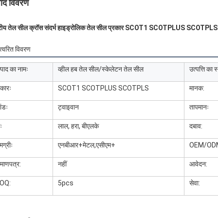
पाद विवरण
ट्रीय तेल सील क्रॉस संदर्भ हाइड्रोलिक तेल सील प्रकार SCOT1 SCOTPLUS SCOTPLS व
त्वरित विवरण
्पाद का नामः
व्हील हब तेल सील/स्केलेटन तेल सील
उत्पत्ति का स
रकारः
SCOT1 SCOTPLUS SCOTPLS
मानक:
ांडः
ट्वाइवान
तापमानः
ः
लाल, हरा, बीएलके
दबाव:
मग्रीः
एनबीआर+मेटल,एसीएम+
OEM/OD
रमाणपत्र:
नहीं
आवेदन:
OQ:
5pcs
सेवा: