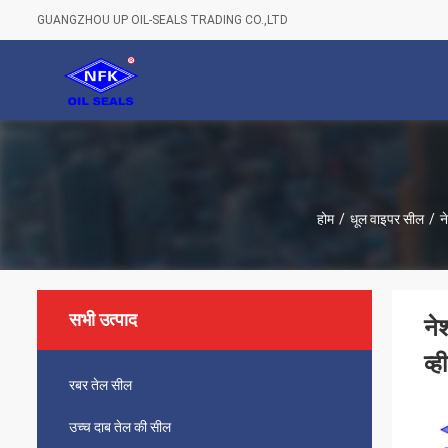
GUANGZHOU UP OIL-SEALS TRADING CO.,LTD
होम
/
धूल वाइपर सील
/
न
सभी उत्पाद
ने
व्
रबर तेल सील
उच्च दाब तेल की सील