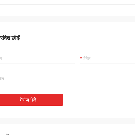
कार्लो
राहक, चीजें अभी भी हमेशा की तरह हैं, एजेंसी के
अच्छा आपूर्तिकर्ता, और हमेशा पेशे
00% प्रामाणिक, उत्कृष्ट लागत प्रदर्शन हैं।
अच्छी गुणवत्ता वाले हैं, हमारे पास
िंग और बहुत अच्छा सर्विसिक मैं 5 सितारों का
सहयोग होगा।
े की सलाह देता हूं!
ंदेश छोड़ें
मेसेज भेजें