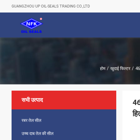
GUANGZHOU UP OIL-SEALS TRADING CO.,LTD
होम
/
खुदाई फिल्टर
/
46
सभी उत्पाद
46
हि
रबर तेल सील
उच्च दाब तेल की सील