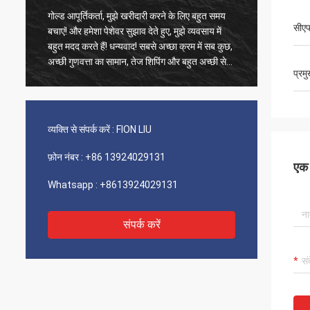
गोल्ड आपूर्तिकर्ता, मुझे खरीदारी करने के लिए बहुत समय
पुराने ग्
सीए
बचाएं! और हमेशा पेशेवर सुझाव देते हुए, मुझे व्यवसाय में
उत्पाद 1
बहुत मदद करते हैं! धन्यवाद! सबसे अच्छा क्रम में सब कुछ,
फास्ट शिप
अच्छी गुणवत्ता का सामान, तेज शिपिंग और बहुत अच्छी सेवा
वर्णन करन
प्रम
जो मैं सुझाता हूं। 5 सितारों को शामिल किया गया! आपके
उत्पाद ठीक और उच्च गुणवत्ता के दिखते हैं और अधिक
खरीदने के लिए आपके कॉम्ने से संपर्क करेंगे
व्यक्ति से संपर्क करें :
FION LIU
फ़ोन नंबर :
+86 13924029131
एक स
Whatsapp :
+8613924029131
संपर्क करें