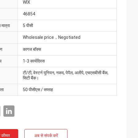
WIX
46854
 मात्रा
5 पीसी
Wholesale price，Negotiated
रण
कागज बॉक्स
य
1-3 कार्यदिवस
टी/टी, वेस्टर्न यूनियन, नकद, पेपैल, अलीपे, एचएसबीसी बैंक,
सिटी बैंक।
मता
50 पीसीएस / सप्ताह
ी कीमत
अब से संपर्क करें