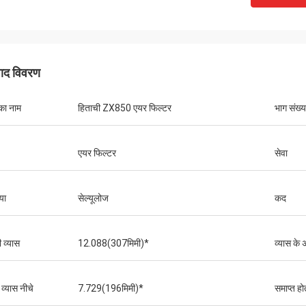
पाद विवरण
का नाम
हिताची ZX850 एयर फिल्टर
भाग संख्य
एयर फिल्टर
सेवा
या
सेल्यूलोज
कद
ी व्यास
12.088(307मिमी)*
व्यास के अ
 व्यास नीचे
7.729(196मिमी)*
समाप्त होत
मुतकिलवा विल्सन अफ्रीका