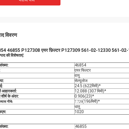
पाद विवरण
54 46855 P127308 एयर फ़िल्टर P127309 561-02-12330 561-02-1
्पाद की विशेषताएं
:
संख्या:
46854
:
एयर फिल्टर
वायु
या:
सेल्यूलोज
ई:
24.5 (622मिमी)*
ी आहारकर्ता:
12.088 (307 मिमी)*
 शीर्ष के अंदर:
0.906(23)*
(196मिमी)*
व्यास नीचे:
7.729
धातु
फएम:
1020
संख्या:
46855