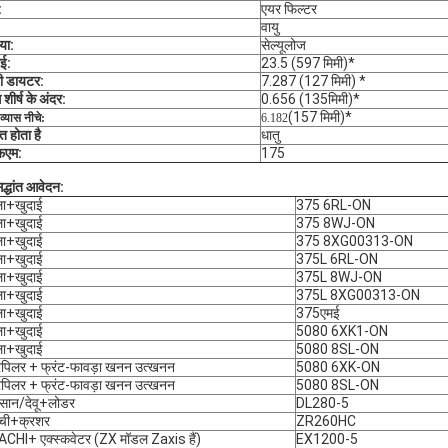
:
एयर फिल्टर
वायु
या:
सेल्यूलोज
ई:
23.5 (597 मिमी)*
ी डायटर
:
7.287 (127 मिमी) *
 शीर्ष के अंदर:
0.656 (135मिमी)*
(157 मिमी)*
व्यास नीचे:
6.182
त होता है
धातु
फएम:
175
िद्धांत आवेदन:
ा+खुदाई
375 6RL-ON
ा+खुदाई
375 8WJ-ON
ा+खुदाई
375 8XG00313-ON
ा+खुदाई
375L 6RL-ON
ा+खुदाई
375L 8WJ-ON
ा+खुदाई
375L 8XG00313-ON
ा+खुदाई
375एमई
ा+खुदाई
5080 6XK1-ON
ा+खुदाई
5080 8SL-ON
रपिलर + फ्रंट-फावड़ा खनन उत्खनन
5080 6XK-ON
रपिलर + फ्रंट-फावड़ा खनन उत्खनन
5080 8SL-ON
सान/देवू+लोडर
DL280-5
ाची+क्रशर
ZR260HC
CHI+ एक्स्कवेटर (ZX मॉडल Zaxis हैं)
EX1200-5