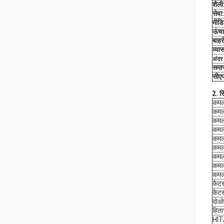
शैली
सेवा:
मीडि
ऊंचा
बाहर
व्यास
अंदर 
समाप्
सीए
2. स
कमल
कमल
कमल
कमल
कमल
कमल
कमल
कमल
कमल
कैट
कैट
दोओ
हित
HITA