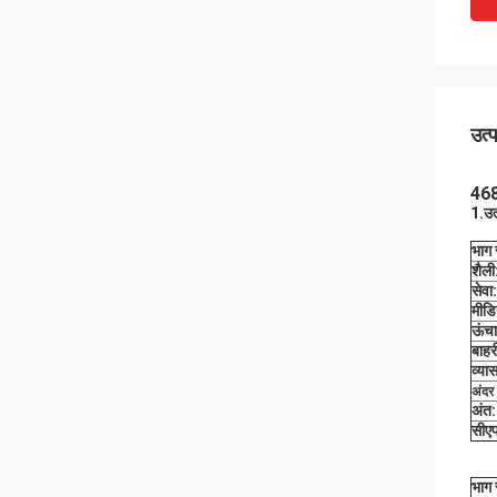
उत्
468
1
.
उत
भाग 
शैली
सेवा:
मीडि
ऊंचा
बाहर
व्यास
अंदर 
अंत:
सीए
भाग 