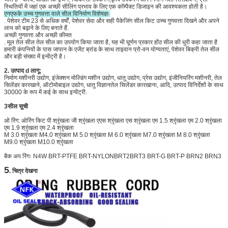
स्थितियों में जहां एक अच्छी सीलिंग प्रभाव के लिए एक कॉम्पैक्ट डिजाइन की आवश्यकता होती है।
एनएफके उच्च गुणवत्ता वाले सील विनिर्माण विशेषज्ञः
. पेशेवर टीम 23 से अधिक वर्षों, पेशेवर सेवा और सही पैकेजिंग सील किट उच्च गुणवत्ता दिखने और अपने
लाभ को बढ़ाने के लिए बनाते हैं.
अच्छी गुणवत्ता और अच्छी कीमत
. मूल तेल सील तेल सील का उपयोग किया जाता है, यह भी घूर्णन प्रकार होंठ सील की धुरी कहा जाता है
हमारी कंपनियों के पास जापान के एजेंट ब्रांड के साथ ताइवान प्रो-वन योग्यताएं, पेशेवर बिक्री तेल सील
और बड़ी संख्या में इन्वेंट्री है।
2. उत्पाद d लागू:
निर्माण मशीनरी उद्योग, इंजेक्शन मोल्डिंग मशीन उद्योग, धातु उद्योग, प्रेस उद्योग, इंजीनियरिंग मशीनरी, तेल
सिलेंडर कारखाने, ऑटोमोबाइल उद्योग, धातु विज्ञानतेल सिलेंडर कारखाना, आदि, उत्पाद विनिर्देशों के साथ
30000 के रूप में कई के साथ इन्वेंट्री.
3सील सूची
ओ रिंग: ओरिंग किट पी श्रृंखला जी श्रृंखला एएस श्रृंखला एस श्रृंखला एम 1.5 श्रृंखला एम 2.0 श्रृंखला
एम 1.9 श्रृंखला एम 2.4 श्रृंखला
M 3.0 श्रृंखला M4.0 श्रृंखला M 5.0 श्रृंखला M 6.0 श्रृंखला M7.0 श्रृंखला M 8.0 श्रृंखला
M9.0 श्रृंखला M10
.0 श्रृंखला
बैक अप रिंगः N4W BRT-PTFE BRT-NYLON
BRT2
BRT3 BRT-G BRT-P BRN2 BRN3
5
. चित्र देखना