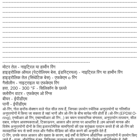
--------------------------------------------------------------------------------------
--------------------------------------------------------------------------------------
--------------------------------------------------------------------------------------
--------------------------------------------------------------------------------------
--------------------------------------------------------------------------------------
--------------------------------------------------------------------------------------
--------------------------------------------------------------------------------------
--------------------------------------------------------------------------------------
--------------------------------------------------------------------------------------
--------------------------------------------------------------------------------------
--------------------------------------------------------------------------------------
--------------------------------------------------------------------------------------
--------------------------------------------------------
मोटर तेल - नाइट्रिल या हार्मोन रिंग
हाइड्रोलिक ऑयल (पेट्रोलियम बेस, इंडस्ट्रियल) - नाइट्रिल रिंग या हार्मोन रिंग
हाइड्रोलिक तेल (सिंथेटिक बेस) - एफकेएम o रिंग
गैसोलीन - नाइट्राइल या एफकेएम रिंग
हवा, 200 - 300 °F - सिलिकॉन के छल्ले
क्लोरीन वाटर - एफकेएम ओ रिंग्स
बीयर - ईपीडीएम
पानी - ईपीडीएम
ओ-रिंग, गोल क्रॉस-सेक्शन वाले गोल सील तत्व हैं, जिनका उपयोग स्थैतिक अनुप्रयोगों या गतिशील
अनुप्रयोगों में किया जा सकता है जहां भागों और ओ-रिंग के बीच सापेक्ष गति होती है।ओ-रिंग (EPDM O-
ring), एनबीआर ओ रिंग, एचएनबीआर ओ रिंग...) का चयन रासायनिक संगतता, अनुप्रयोग तापमान, सील
दबाव, स्नेहन आवश्यकताओं, टिकाऊपन, आकार और लागत पर आधारित है।हम आपको मानक और
विशेष अनुप्रयोगों दोनों के लिए इलास्टोमेरिक सामग्रियों की एक श्रृंखला प्रदान करते हैं जो ओ-रिंग को
व्यावहारिक रूप से सभी तरल और गैसीय मीडिया को सील करने की अनुमति देते हैं.
O रिंग, उनके सरल आकार और दक्षता के कारण, कई वर्षों से विभिन्न औद्योगिक अनुप्रयोगों में उपयोग किए
जाते हैं - वाल्व, औद्योगिक इंजन, चिकित्सा उपकरण,कृषि उपकरण और निर्माण मशीनरीसंक्षेप में, ऐसी