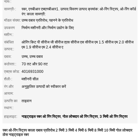
नामः:
सामग्रीः:
रबर, एनबीआर एचएनबीआर1. उत्पाद विवरण उत्पाद क्रमांक: ओ-रिंग स्ट्रिप, ओ-रिंग कॉर्ड
रंग: काला सामग्री:
मॉडल संख्या:
उच्च दबाव प्रतिरोध, पहनने के प्रतिरोध
उपकरण
निर्माण मशीनरी और निर्माण उद्योग के लिए
मशीन::
संबंधित
ओरिंग किट पी सीरीज जी सीरीज एएस सीरीज एस सीरीज एम 1.5 सीरीज एम 2.0 सीरीज
एम 1.9 सीरीज एम 2.4 सीरीज ए
उत्पाद::
दबाव:
उच्च, उच्च दबाव
कठोरता::
70 तट और 90 तट
एचएस कोड:
4016931000
शैलीः:
मशीनरी सील
रंग और
अनुकूलित उत्पादों को स्वीकार करें
आयाम:
उत्पत्ति का
ताइवान
स्थान::
नाइट्राइल रबर ओ रिंग स्ट्रिप
गोल लोचदार ओ रिंग स्ट्रिप
3 मिमी ओ रिंग स्ट्रिप
हाइलाइट:
,
,
रबर ओ-रिंग स्ट्रिप काला दबाव प्रतिरोध 2 मिमी 3 मिमी 4 मिमी 6 मिमी 8 मिमी 10 मिमी गोल लोचदार
ठोस नाइट्राइल रबर