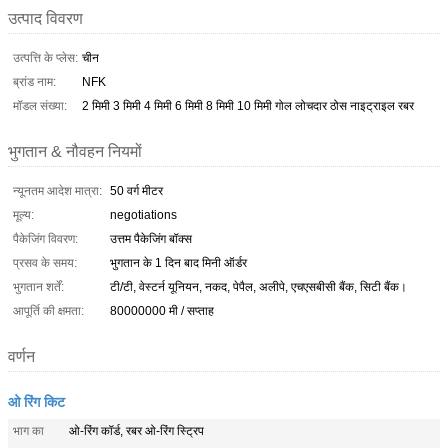
उत्पाद विवरण
उत्पत्ति के प्लेस:
चीन
ब्रांड नाम:
NFK
मॉडल संख्या:
2 मिमी 3 मिमी 4 मिमी 6 मिमी 8 मिमी 10 मिमी गोल लोचदार ठोस नाइट्राइल रबर
भुगतान & नौवहन नियमों
न्यूनतम आदेश मात्रा:
50 वर्ग मीटर
मूल्य:
negotiations
पैकेजिंग विवरण:
उत्तम पैकेजिंग बॉक्स
प्रसव के समय:
भुगतान के 1 दिन बाद मिनी ऑर्डर
भुगतान शर्तें:
टी/टी, वेस्टर्न यूनियन, नकद, पेपैल, अलीपे, एचएसबीसी बैंक, सिटी बैंक।
आपूर्ति की क्षमता:
80000000 मी / सप्ताह
वर्णन
ओ रिंग किट
भाग का
ओ-रिंग कॉर्ड, रबर ओ-रिंग स्ट्रिप