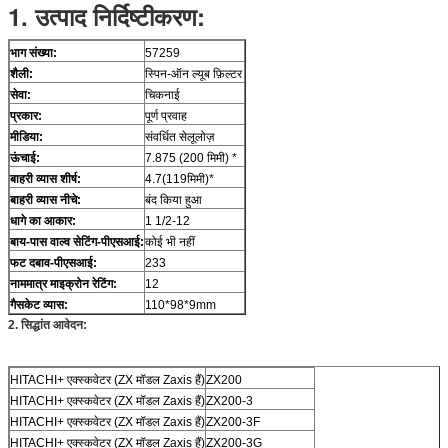
1. उत्पाद निर्दिष्टीकरण
:
भाग संख्या:
57259
शैली:
स्पिन-ऑन ल्यूब फ़िल्टर
सेवा:
चिकनाई
प्रकार:
पूर्ण प्रवाह
मीडिया:
संवर्धित सेलूलोज़
ऊंचाई:
7.875 (200 मिमी) *
बाहरी व्यास शीर्ष:
4.7(119मिमी)*
बाहरी व्यास नीचे:
बंद किया हुआ
धागे का आकार:
1 1/2-12
बाय-पास वाल्व सेटिंग-पीएसआई:
कोई भी नहीं
फट दबाव-पीएसआई:
233
नाममात्र माइक्रोन रेटिंग:
12
गैसकेट व्यास
:
110*98*9mm
2. सिद्धांत आवेदन
:
HITACHI+ एक्स्कवेटर (ZX मॉडल Zaxis हैं)
ZX200
HITACHI+ एक्स्कवेटर (ZX मॉडल Zaxis हैं)
ZX200-3
HITACHI+ एक्स्कवेटर (ZX मॉडल Zaxis हैं)
ZX200-3F
HITACHI+ एक्स्कवेटर (ZX मॉडल Zaxis हैं)
ZX200-3G