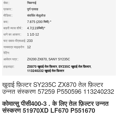
सेवा::
चिकनाई
प्रकार::
पूर्ण प्रवाह
मीडिया::
संवर्धित सेलूलोज़
कद::
7.875 (200 मिमी) *
बाहरी व्यास शीर्ष::
4.7(119मिमी)*
धागे का आकार::
1 1/2-12
फट दबाव-पीएसआई::
233
नाममात्र माइक्रोन
12
रेटिंग:
आवेदन पत्र::
ZX200 ZX870, SANY SY235C
ZX870 खुदाई तेल फ़िल्टर
SY235C खुदाई तेल फ़िल्टर
हाइलाइट:
,
,
113240232 खुदाई तेल फ़िल्टर
खुदाई फ़िल्टर SY235C ZX870 तेल फ़िल्टर
उन्नत संस्करण 57259 P550596 113240232
कोमात्सु पीसी400-3 . के लिए तेल फ़िल्टर उन्नत
संस्करण 51970XD LF670 P551670