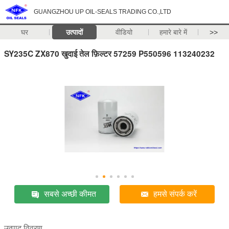
GUANGZHOU UP OIL-SEALS TRADING CO.,LTD
घर
उत्पादों
वीडियो
हमारे बारे में
>>
SY235C ZX870 खुदाई तेल फ़िल्टर 57259 P550596 113240232
सबसे अच्छी कीमत
हमसे संपर्क करें
उत्पाद विवरण