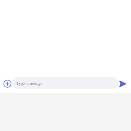
5.
डिलीवरी की तारीख &
भुगतान अवधी:
पैकेट
चैट
एक बोली का अनुरोध
विशेष लकड़ी के बक्से निर्यात करें
डिलीवरी की तारीख
1-2 दिन अगर स्टॉक में है
7-15 दिन, अगर माल स्टॉक से बाहर है तो तत्काल शिपमेंट एयर फ्रेट
15-30 दिन, अगर माल रास्ते में स्टॉक से बाहर हो जाता है
Photo
90-120 दिन अगर माल स्टॉक से बाहर है, तो नया ऑर्डर
भुगतान अवधी:
Video Call