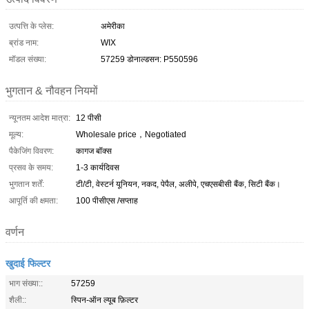
उत्पत्ति के प्लेस:
अमेरीका
ब्रांड नाम:
WIX
मॉडल संख्या:
57259 डोनाल्डसन: P550596
भुगतान & नौवहन नियमों
न्यूनतम आदेश मात्रा:
12 पीसी
मूल्य:
Wholesale price，Negotiated
पैकेजिंग विवरण:
कागज बॉक्स
प्रसव के समय:
1-3 कार्यदिवस
भुगतान शर्तें:
टी/टी, वेस्टर्न यूनियन, नकद, पेपैल, अलीपे, एचएसबीसी बैंक, सिटी बैंक।
आपूर्ति की क्षमता:
100 पीसीएस /सप्ताह
वर्णन
खुदाई फिल्टर
भाग संख्या::
57259
शैली::
स्पिन-ऑन ल्यूब फ़िल्टर