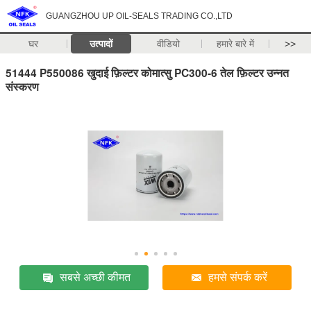
GUANGZHOU UP OIL-SEALS TRADING CO.,LTD
घर
उत्पादों
वीडियो
हमारे बारे में
>>
51444 P550086 खुदाई फ़िल्टर कोमात्सु PC300-6 तेल फ़िल्टर उन्नत
संस्करण
सबसे अच्छी कीमत
हमसे संपर्क करें