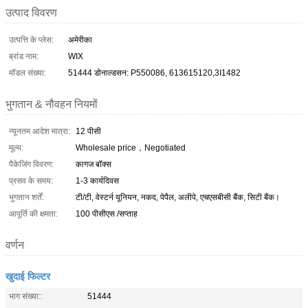
उत्पाद विवरण
उत्पत्ति के प्लेस:
अमेरीका
ब्रांड नाम:
WIX
मॉडल संख्या:
51444 डोनाल्डसन: P550086, 613615120,3I1482
भुगतान & नौवहन नियमों
न्यूनतम आदेश मात्रा:
12 पीसी
मूल्य:
Wholesale price，Negotiated
पैकेजिंग विवरण:
कागज बॉक्स
प्रसव के समय:
1-3 कार्यदिवस
भुगतान शर्तें:
टी/टी, वेस्टर्न यूनियन, नकद, पेपैल, अलीपे, एचएसबीसी बैंक, सिटी बैंक।
आपूर्ति की क्षमता:
100 पीसीएस /सप्ताह
वर्णन
खुदाई फिल्टर
भाग संख्या::
51444