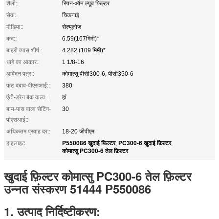
शैली::
स्पिन-ऑन ल्यूब फ़िल्टर
सेवा::
चिकनाई
मीडिया::
सेल्यूलोज
कद::
6.59(167मिमी)*
बाहरी व्यास शीर्ष::
4.282 (109 मिमी)*
धागे का आकार::
1 1/8-16
आवेदन पत्र::
कोमात्सु पीसी300-6, पीसी350-6
फट दबाव-पीएसआई::
380
एंटी-ड्रेन बैक वाल्व::
हां
बाय-पास वाल्व सेटिंग-
30
पीएसआई::
अधिकतम प्रवाह दर::
18-20 जीपीएम
P550086 खुदाई फ़िल्टर
PC300-6 खुदाई फ़िल्टर
हाइलाइट:
,
,
कोमात्सु PC300-6 तेल फ़िल्टर
खुदाई फ़िल्टर कोमात्सु PC300-6 तेल फ़िल्टर
उन्नत संस्करण 51444 P550086
1. उत्पाद निर्दिष्टीकरण
: