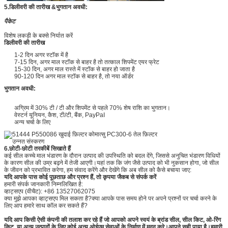
5.
डिलीवरी की तारीख &
भुगतान अवधी:
पैकेट
विशेष लकड़ी के बक्से निर्यात करें
डिलीवरी की तारीख
1-2 दिन अगर स्टॉक में है
7-15 दिन, अगर माल स्टॉक से बाहर है तो तत्काल शिपमेंट एयर फ्रेट
15-30 दिन, अगर माल रास्ते में स्टॉक से बाहर हो जाता है
90-120 दिन अगर माल स्टॉक से बाहर है, तो नया ऑर्डर
भुगतान अवधी:
अग्रिम में 30% टी / टी और शिपमेंट से पहले 70% शेष राशि का भुगतान।
वेस्टर्न यूनियन, कैश, टी/टी, बैंक, PayPaI
अन्य चर्चा के लिए
6.
छोटी-छोटी तरकीबें सिखाते हैं
कई सील कच्चे माल भंडारण के दौरान उत्पाद की उपस्थिति को बदल देंगे, जिससे अनुचित भंडारण विधियों
के कारण सील की उम्र बढ़ने में तेजी आएगी।यहां तक ​​कि जंग जैसे उत्पाद को भी नुकसान होगा, जो सील
के जीवन को प्रभावित करेगा, हम संवाद करेंगे और देखेंगे कि अब सील को कैसे बचाया जाए:
यदि आपके पास कोई पूछताछ और प्रश्न हैं, तो कृपया जैकब से संपर्क करें
हमारी संपर्क जानकारी निम्नलिखित है:
व्हाट्सएप (वीचैट): +86 13527062075
क्या मुझे आपका व्हाट्सएप मिल सकता है?क्या आपके पास समय होने पर अपने प्रश्नों पर चर्चा करने के
लिए आप हमारे साथ कॉल कर सकते हैं?
यदि आप किसी ऐसी कंपनी की तलाश कर रहे हैं जो आपको अपने स्वयं के ब्रांड सील, सील किट, ओ-रिंग
किट, या अन्य उत्पादों के लिए कोई अन्य ओईएम सेवाओं के निर्माण में मदद करे।आपने सही पाया है।हमारी