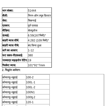
भाग संख्या:
51444
शैली:
स्पिन-ऑन ल्यूब फ़िल्टर
सेवा:
चिकनाई
प्रकार:
पूर्ण प्रवाह
मीडिया:
सेल्यूलोज
ऊंचाई:
6.59(167मिमी)*
बाहरी व्यास शीर्ष:
4.282 (109 मिमी)*
बाहरी व्यास नीचे:
बंद किया हुआ
धागे का आकार:
1-12
फट दबाव-पीएसआई:
380
नाममात्र माइक्रोन रेटिंग:
19
गैसकेट व्यास
:
101*91*7mm
2. सिद्धांत आवेदन
:
कोमात्सु+खुदाई
100-2
कोमात्सु+खुदाई
100L-1
कोमात्सु+खुदाई
100L-2
कोमात्सु+खुदाई
100N1
कोमात्सु+खुदाई
100यू-2
कोमात्सु+खुदाई
120-1