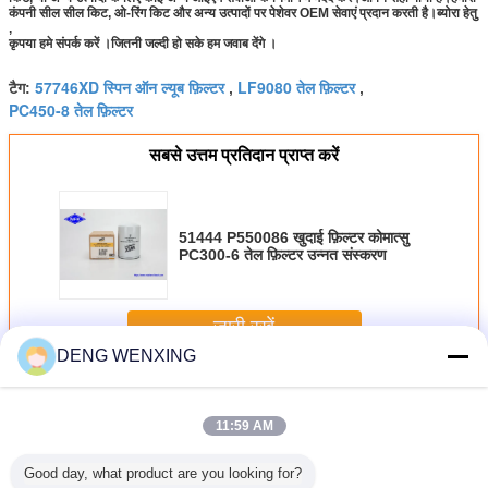
कंपनी सील सील किट, ओ-रिंग किट और अन्य उत्पादों पर पेशेवर OEM सेवाएं प्रदान करती है।ब्योरा हेतु
,
कृपया हमे संपर्क करें ।जितनी जल्दी हो सके हम जवाब देंगे ।
57746XD स्पिन ऑन ल्यूब फ़िल्टर
LF9080 तेल फ़िल्टर
टैग:
,
,
PC450-8 तेल फ़िल्टर
सबसे उत्तम प्रतिदान प्राप्त करें
51444 P550086 खुदाई फ़िल्टर कोमात्सु
PC300-6 तेल फ़िल्टर उन्नत संस्करण
जारी रखें
DENG WENXING
खुदाई फिल्टर
अधिक
11:59 AM
Good day, what product are you looking for?