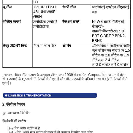
IUY
यू सील
UPI UPH USH
रोटरी सील
आरओआई एसपीएन सीएसआई
USI UNI V99F
वायु
V96H
शौकीन सागर
मैं
एचबीटीएस एचबीवाई
बैक अप छल्ले
N4W बीआरटी-पीटीएफई
एचबीटीटीएस
बीआरटी-
नायलॉन
बीआरटी2
BRT3
BRT-G BRT-P BRN2
BRN3
केंद्र JIONT किट
गियर पंप सील किट
ओ रिंग
ओरिंग किट पी सीरीज जी सीरीज
एएस सीरीज एस सीरीज एम 1.5
सीरीज एम 2.0 सीरीज एम 1.9
सीरीज एम 2.4 सीरीज
एम 3.0 सीरीज एम4.0 सीरीज
, जापान - विश्व सील उद्योग के अग्रदूत और भक्त।1939 में स्थापित, Corporation जापान में तेल
सील उत्पादों के शुरुआती निर्माताओं में से एक है और सील उत्पादों के दुनिया के सबसे बड़े निर्माताओं में से
एक है।
2. पैकेजिंग विवरण
मूल कारखाना पैकेजिंग
डिलीवरी की तारीख
1-2 दिन अगर स्टॉक में है
7-15 दिन, अगर माल स्टॉक से बाहर है तो तत्काल शिपमेंट एयर फ्रेट