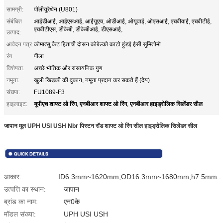
सामग्री:
पॉलीयूरेथेन (U801)
संबंधित
आईडीआई, आईएसआई, आईयूएच, ओडीआई, ओयूवाई, ओएसआई, एचबीवाई, एचबीटीई,
एचबीटीएस, डीकेबी, डीकेबीआई, डीएसआई,
उत्पाद:
आवेदन पत्र:
कोमात्सु कैट हिताची दोसन कोबेल्को काटो हुंडई ईसी सुमितोमो
रंग:
पीला
विशेषता:
अच्छे भौतिक और रासायनिक गुण
नमूना:
खुली खिड़की की दुकान, नमूना प्रदान कर सकते हैं (देय)
संख्या:
FU1089-F3
यूपीएच शाफ्ट ओ रिंग
एनबीआर शाफ्ट ओ रिंग
एनबीआर हाइड्रोलिक सिलेंडर सील
हाइलाइट:
,
,
जापान मूल UPH USI USH Nbr पिस्टन रॉड शाफ्ट ओ रिंग सील हाइड्रोलिक सिलेंडर सील
आकार:
ID6.3mm~1620mm;OD16.3mm~1680mm;h7.5mm~35mm
उत्पत्ति का स्थान:
जापान
ब्रांड का नाम:
एन0के
मॉडल संख्या:
UPH USI USH