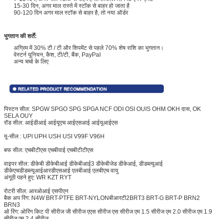
15-30 दिन, अगर माल रास्ते में स्टॉक से बाहर हो जाता है
90-120 दिन अगर माल स्टॉक से बाहर है, तो नया ऑर्डर
भुगतान की शर्तें:
अग्रिम में 30% टी / टी और शिपमेंट से पहले 70% शेष राशि का भुगतान।
वेस्टर्न यूनियन, कैश, टी/टी, बैंक, PayPaI
अन्य चर्चा के लिए
पिस्टन सील: SPGW SPGO SPG SPGA NCF ODI OSI OUIS OHM OKH दास, OK
SELA OUY
रॉड सील: आईडीआई आईयूएच आईएसआई आईयूआईएस
यू-सील : UPI UPH USH USI V99F V96H
बफ सील: एचबीटीएस एचबीवाई एचबीटीटीएस
वाइपर सील: डीकेबी डीकेबीआई डीकेबीआई3 डीकेबीजेड डीकेआई, डीडब्ल्यूआई
डीकेएच
डीडब्ल्यूआईआर
डीएसआई एलबीआई एलबीएच वायु
अंगूठी पहने हुए: WR KZT RYT
रोटरी सील: आरओआई एसपीएन
बैक अप रिंग: N4W BRT-PTFE BRT-NYLON
बीआरटी2
BRT3 BRT-G BRT-P BRN2
BRN3
ओ रिंग: ओरिंग किट पी सीरीज जी सीरीज एएस सीरीज एस सीरीज एम 1.5 सीरीज एम 2.0 सीरीज एम 1.9
सीरीज एम 2.4 सीरीज