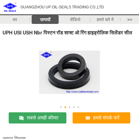
GUANGZHOU UP OIL-SEALS TRADING CO.,LTD
घर
उत्पादों
वीडियो
हमारे बारे में
>>
UPH USI USH Nbr पिस्टन रॉड शाफ्ट ओ रिंग हाइड्रोलिक सिलेंडर सील
सबसे अच्छी कीमत
हमसे संपर्क करें
उत्पाद विवरण