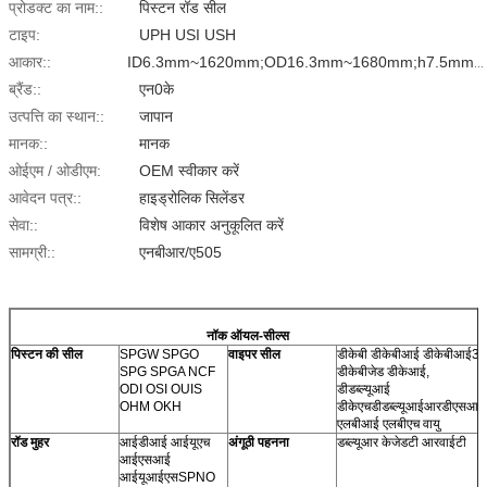
प्रोडक्ट का नाम::
पिस्टन रॉड सील
टाइप:
UPH USI USH
आकार::
ID6.3mm~1620mm;OD16.3mm~1680mm;h7.5mm~35mm
ब्रैंड::
एन0के
उत्पत्ति का स्थान::
जापान
मानक::
मानक
ओईएम / ओडीएम:
OEM स्वीकार करें
आवेदन पत्र::
हाइड्रोलिक सिलेंडर
सेवा::
विशेष आकार अनुकूलित करें
सामग्री::
एनबीआर/ए505
नॉक ऑयल-सील्स
पिस्टन की सील
SPGW SPGO
वाइपर सील
डीकेबी डीकेबीआई डीकेबीआई3
SPG SPGA NCF
डीकेबीजेड डीकेआई,
ODI OSI OUIS
डीडब्ल्यूआई
OHM OKH
डीकेएच
डीडब्ल्यूआईआर
डीएसआई
एलबीआई एलबीएच वायु
रॉड मुहर
आईडीआई आईयूएच
अंगूठी पहनना
डब्ल्यूआर केजेडटी आरवाईटी
आईएसआई
आईयूआईएस
SPNO