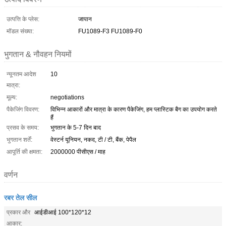
उत्पत्ति के प्लेस:
जापान
मॉडल संख्या:
FU1089-F3 FU1089-F0
भुगतान & नौवहन नियमों
न्यूनतम आदेश
10
मात्रा:
मूल्य:
negotiations
पैकेजिंग विवरण:
विभिन्न आकारों और मात्रा के कारण पैकेजिंग, हम प्लास्टिक बैग का उपयोग करते
हैं
प्रसव के समय:
भुगतान के 5-7 दिन बाद
भुगतान शर्तें:
वेस्टर्न यूनियन, नकद, टी / टी, बैंक, पेपैल
आपूर्ति की क्षमता:
2000000 पीसीएस / माह
वर्णन
रबर तेल सील
प्रकार और
आईडीआई 100*120*12
आकार: