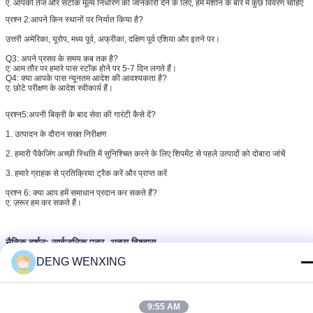
ए. आपको तेज और सटीक मूल्य निर्धारण की जानकारी देने के लिए, हमें मशीन के बारे में कुछ विवरण चाहिए
प्रश्न 2:
आपने किन स्थानों पर निर्यात किया है?
उत्तरी अमेरिका, यूरोप, मध्य पूर्व, अफ्रीका, दक्षिण पूर्व एशिया और इतने पर।
Q3: अपने प्रसव के समय कब तक है?
ए: आम तौर पर हमारे पास स्टॉक होने पर 5-7 दिन लगते हैं।
Q4: क्या आपके पास न्यूनतम आदेश की आवश्यकता है?
ए: छोटे परीक्षण के आदेश स्वीकार्य हैं।
प्रश्न5:
अपनी बिक्री के बाद सेवा की गारंटी कैसे दें?
1. उत्पादन के दौरान सख्त निरीक्षण
2. हमारी पैकेजिंग अच्छी स्थिति में सुनिश्चित करने के लिए शिपमेंट से पहले उत्पादों को दोबारा जांचें
3. हमारे ग्राहक से प्रतिक्रिया ट्रैक करें और प्राप्त करें
प्रश्न 6: क्या आप हमें समाधान प्रदान कर सकते हैं?
ए: ज़रूर हम कर सकते हैं।
नैतिक दर्शन: सार्वजनिक पत्र, अच्छा विश्वास
DENG WENXING
रबर होंठ सील
रबर शाफ्ट सील
शाफ्ट तेल जवानों
टैग:
,
,
9:55 AM
सबसे उत्तम प्रतिदान प्राप्त करें