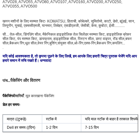
A7VO28, A7VO55, A7VO80, A7VO107, A7VO160, A7VO200, A7VO250,
A7VO355, A7VO500
खनन मशीनों के लिए मरम्मत किटः KOMATSU, हिताची, कोबेल्को, सुमितोमो, काटो, डेवो, ह्यूंडई, सान,
लियुगोंग, युचाई, एक्ससीएमजी, यानमार, लिबेहर, एसडीएलजी, जेसीबी, केस, कुबोटा, ईसी...........
सी... तेल-सील, डिंगज़िंग सील, मैकेनिकल हाइड्रोलिक तेल सिलेंडर मरम्मत किट, हाइड्रोलिक ब्रेकर
सील किट, पंप मरम्मत किट, डायफ्राम, हाइड्रोलिक सील, पिस्टन सील, डस्ट वाइपर, रॉड सील,बफर
सील,बैकअप रिंग,धूल सील,वेयर रिंग,बुशिंग,संयुक्त सील,ओ-रिंग,एक्स-रिंग,बैकअप रिंग,कपलिंग...
.
यदि कोई आवश्यकता है, तो कृपया पूछने के लिए लिखें, हम आपके लिए हमारी चित्र पुस्तक भेजेंगे यदि आप
हमारे समान में रुचि रखते हैं। धन्यवाद!
पैकेजिंग और वितरण
पांच...
पैकेजिंग
बीमारियाँ
: मूल कारखाना पैकेजिंग
डेल हर समयः
मात्रा ((टुकड़े)
स्टॉक में
यदि माल स्टॉक से बाहर है तत्काल शिपमें
Dell हर समय ((दिन)
1-2 दिन
7-15 दिन