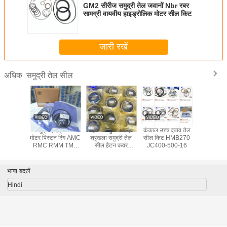
GM2 सीरीज समुद्री तेल जवानों Nbr रबर
सामग्री वायवीय हाइड्रोलिक मोटर सील किट
जारी रखें
समुद्री तेल सील
अधिक
स
कंकाल उच्च दबाव तेल
हाइड्रोलिक मोटर
617-9300
Staffa HMB125
सील किट HMB270
पार्ट्स शिप सील किट
हाइड्रोलिक सिलेंडर
HMB200 HMC200
JC400-500-16
सील किट
कावासाकी शाफ्ट सील
मोटर ऑयल सील
ि
JC350-450-17
भाषा बदलें
Hindi