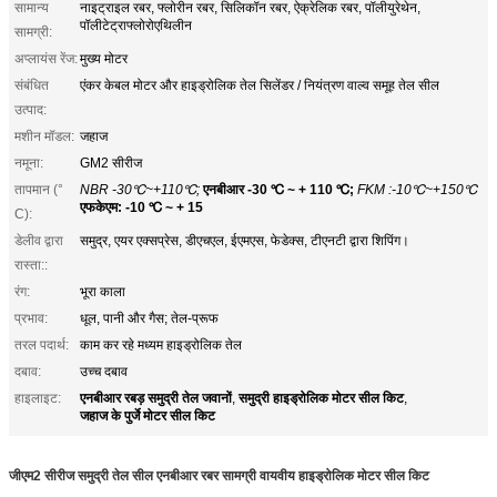
सामान्य
नाइट्राइल रबर, फ्लोरीन रबर, सिलिकॉन रबर, ऐक्रेलिक रबर, पॉलीयुरेथेन,
पॉलीटेट्राफ्लोरोएथिलीन
सामग्री:
अप्लायंस रेंज:
मुख्य मोटर
संबंधित
एंकर केबल मोटर और हाइड्रोलिक तेल सिलेंडर / नियंत्रण वाल्व समूह तेल सील
उत्पाद:
मशीन मॉडल:
जहाज
नमूना:
GM2 सीरीज
तापमान (°
NBR -30℃~+110℃;
एनबीआर -30 ℃ ~ + 110 ℃;
FKM :-10℃~+150℃
एफकेएम: -10 ℃ ~ + 15
C):
डेलीव द्वारा
समुद्र, एयर एक्सप्रेस, डीएचएल, ईएमएस, फेडेक्स, टीएनटी द्वारा शिपिंग।
रास्ता::
रंग:
भूरा काला
प्रभाव:
धूल, पानी और गैस; तेल-प्रूफ
तरल पदार्थ:
काम कर रहे मध्यम हाइड्रोलिक तेल
दबाव:
उच्च दबाव
एनबीआर रबड़ समुद्री तेल जवानों
समुद्री हाइड्रोलिक मोटर सील किट
हाइलाइट:
,
,
जहाज के पुर्जे मोटर सील किट
जीएम2 सीरीज समुद्री तेल सील एनबीआर रबर सामग्री वायवीय हाइड्रोलिक मोटर सील किट