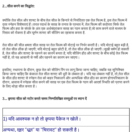
2
...
सील करने का सिद्धांत:
क्योंकि तेल सील और शाफ्ट के बीच तेल सील के किनारे से नियंत्रित एक तेल फिल्म है, इस तेल फिल्म में
द्रव स्नेहन विशेषताएं हैं।तरल पदार्थ के सतह के तनाव के प्रभाव में, तेल फिल्म की कठोरता सिर्फ तेल
फिल्म और हवा के संपर्क के अंत एक अर्धचंद्राकार सतह का गठन करता है,जो काम करने वाले माध्यम के
रिसाव को रोकता है और घूर्णन शाफ्ट की सीलिंग का एहसास करता है.
तेल सील की सील क्षमता सील सतह पर तेल फिल्म की मोटाई पर निर्भर करती है। यदि मोटाई बहुत बड़ी है,
तो तेल सील लीक हो जाएगी; यदि मोटाई बहुत छोटी है, तो तेल सील लीक हो जाएगी।सूखी घर्षण हो सकती
है, तेल सील और शाफ्ट के पहनने का कारण बनता है; यदि सीलिंग होंठ और शाफ्ट के बीच कोई तेल फिल्म
नहीं है, तो यह आसानी से गर्मी और पहनने का कारण बन जाएगा।
इसलिए, स्थापना के दौरान, कुछ तेल को सीलिंग रिंग पर लागू किया जाना चाहिए, जबकि यह सुनिश्चित
किया जाना चाहिए कि कंकाल तेल सील शाफ्ट की धुरी के लंबवत हो। यदि यह लंबवत नहीं है, तो,तेल सील
के सील होंठ शाफ्ट से स्नेहन तेल को बाहर निकालने और अत्यधिक सील होंठ का कारण होगापरिचालन के
दौरान, आवास में स्नेहक सील करने की सतह पर एक तेल फिल्म के गठन की आदर्श स्थिति को प्राप्त करने
के लिए थोड़ा सील करता है।
3... कृपया सील को स्टोर करते समय निम्नलिखित वस्तुओं पर ध्यान दें
1) यदि आवश्यक न हो तो कृपया पैकेज न खोलें।
अन्यथा, मुहर "धूल" या "चिरावट" हो सकती है।