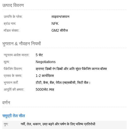
उत्पाद विवरण
उत्पत्ति के प्लेस:
ताइवान/जापान
ब्रांड नाम:
NFK
मॉडल संख्या:
GM2 सीरीज
भुगतान & नौवहन नियमों
न्यूनतम आदेश मात्रा:
5 सेट
मूल्य:
Negotiations
पैकेजिंग विवरण:
क्राफ्ट डिब्बों रंग डिब्बों और अति सुंदर पैकेजिंग कागज बॉक्स
प्रसव के समय:
1-2 कार्यदिवस
भुगतान शर्तें:
टीटी, कैश, बैंक, पेपैल.एचएसबीसी, सिटी बैंक।
आपूर्ति की क्षमता:
5000सेट /माह
वर्णन
समुद्री तेल सील
गुण:
गर्मी, तेल, थकान, उम्र बढ़ने और घर्षण के लिए भविष्य प्रतिरोधी