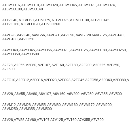
A10VSO16, A10VSO18, A10VSO28, A10VSO45, A10VSO71, A10VSO74,
A10VSO100, A10VSO140
A11VO40, A11VO60, A11VO75, A11VLO95, A11VLO130, A11VLO145,
A11VO160, A11VLO190, A11VLO260
A4VG28, A4VG40, A4VG56, A4VG71, A4VG90, A4VG120 A4VG125, A4VG140,
A4VG180, A4VG250
A4VSO40, A4VSO45, A4VSO56, A4VSO71, A4VSO125, A4VSO180, A4VSO250,
A4VSO350, A4VSO500
A2F28, A2F55, A2F80, A2F107, A2F160, A2F180, A2F200, A2F225, A2F250,
A2F500
A2FO10,A2FO12,A2FO16,A2FO23,A2FO28,A2FO45,A2FO56,A2FO63,A2FO80,
A6V28, A6V55, A6V80, A6V107, A6V160, A6V200, A6V250, A6V355, A6V500
A6VM12, A6VM28, A6VM55, A6VM80, A6VM160, A6VM172, A6VM200,
A6VM250, A6VM355, A6VM500
A7V28,A7V55,A7V80,A7V107,A7V125,A7V160,A7V355,A7V500