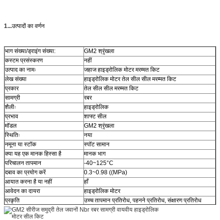
1...
उत्पादों का वर्णन
भाग संख्या/ड्राइंग संख्या:
GM2 श्रृंखला
कस्टम प्रसंस्करण
नहीं
उत्पाद का नामः
जहाज हाइड्रोलिक मोटर मरम्मत किट
लेख संख्या
हाइड्रोलिक मोटर तेल सील सील मरम्मत किट
प्रकार
तेल सील सील मरम्मत किट
सामग्री
रबर
शैलीः
हाइड्रोलिक
प्रभाव
शाफ्ट सील
मॉडल
GM2 श्रृंखला
स्थितिः
नया
नमूना या स्टॉक
स्पॉट सामान
क्या यह एक मानक हिस्सा है
मानक भाग
परिचालन तापमान
-40~125°C
दबाव का प्रयोग करें
0.3~0.98 ((MPa)
आयात करना है या नहीं
हाँ
आवेदन का दायरा
हाइड्रोलिक मोटर
प्रकृति
उच्च तापमान प्रतिरोध, पहनने प्रतिरोध, संक्षारण प्रतिरोध