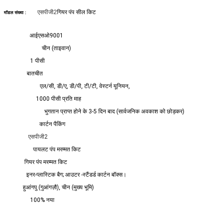
एसपीजी2
गियर पंप सील किट
मॉडल संख्या :
आईएसओ9001
प्रमाणन :
चीन (ताइवान)
उत्पत्ति का स्थान :
1 पीसी
एमओक्यू :
बातचीत
कीमत :
एल/सी, डी/ए, डी/पी, टी/टी, वेस्टर्न यूनियन,
भुगतान की शर्तें :
1000 पीसी प्रति माह
आपूर्ति क्षमता :
भुगतान प्राप्त होने के 3-5 दिन बाद (सार्वजनिक अवकाश को छोड़कर)
डिलीवरी का समय :
कार्टन पैकिंग
पैकेजिंग विवरण :
एसपीजी2
आवेदन :
पायलट पंप मरम्मत किट
भाग संख्या :
गियर पंप मरम्मत किट
शैली :
इनर-प्लास्टिक बैग; आउटर -स्टैंडर्ड कार्टन बॉक्स।
पैकिंग :
हुआंगपु (गुआंगज़ौ), चीन (मुख्य भूमि)
पोर्ट :
100% नया
कंडिशन :