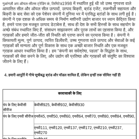
1998 में स्थापित हुई थी जो उच्च गुणवत्ता वाले
गुआंगज़ौ अप ऑयल-सील्स ट्रेडिंग कं, लिमिटेड
आयातित सील और ऑयल सील उत्पादों, उत्पाद बिक्री, ब्रांड एजेंट, तकनीकी सहायता और
बिक्री के बाद सेवा को एक पेशेवर कंपनी में दुनिया भर में प्रसिद्ध ब्रांडों के साथ लगी हुई है।
कंपनी ने एक दशक से अधिक समय से निर्माण मशीनरी उद्योग बाजार पर ध्यान केंद्रित किया
है, हमारे पास एक मजबूत उत्पाद डेटाबेस है, साथ ही देश के सभी हिस्सों के साथ सहयोग के
अच्छे संबंध स्थापित किए हैं, संसाधन साझाकरण और पूरक लाभों का एहसास किया है, और
ग्राहकों और हमारे जीत-जीत की स्थिति को प्राप्त करने का प्रयास किया है। कंपनी ने
किफायती मूल्य, पूर्ण उत्पाद, त्वरित डिलीवरी, उच्च गुणवत्ता वाले उत्पाद और सेवाओं के कई
ग्राहकों की मान्यता और पूर्ण विकास के साथ एक अच्छी बाजार स्थिति और एक मजबूत
ग्राहक आधार स्थापित किया है। हम "कंपनी का सर्वश्रेष्ठ, पहला" के सिद्धांत के साथ,
ग्राहकों की सेवा करने के लिए, और उद्योग की प्रतिष्ठा और ग्राहकों की संतुष्टि का विश्वास
जीतने के लिए हैं।
4.
हमारी आपूर्ति में नीचे सूचीबद्ध ब्रांड और मॉडल शामिल हैं, लेकिन इन्हीं तक सीमित नहीं हैं!
कावासाकी के लिए
पंप के लिए केवीसी
केवीसी925, केवीसी932, केवीसी930
सीरीज
पंप के लिए एनवी सीरीज
एनवी45, एनवी50, एनवी60, एनवी64, एनवी70, एनवी80, एनवी84, एनवी90,
एनवी111, एनवी120, एनवी137, एनवी172, एनवी210, एनवी237,
एनवी270