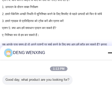
1. उत्पादन के दौरान सख्त निरीक्षण
2. हमारे पैकेजिंग अच्छी स्थिति में सुनिश्चित करने के लिए शिपमेंट से पहले उत्पादों को फिर से जांचें
3. हमारे ग्राहक से प्रतिक्रिया को ट्रैक करें और प्राप्त करें
प्रश्न 5: क्या आप हमें समाधान प्रदान कर सकते हैं?
ए: निश्चित रूप से हम कर सकते हैं।
जब आपके पास समय हो तो अपने प्रश्नों पर चर्चा करने के लिए क्या आप हमें कॉल कर सकते हैं? कृपया
कॉल करें :
+86 13924029131 व्हाट्सएप (वीचैट) फियोन लियू
DENG WENXING
+ 86 13802959131 व्हाट्सएप (वीचैट) मिस डेंग
1:13 PM
Good day, what product are you looking for?
हाइड्रोलिक पंप मरम्मत किट
पावर स्टीयरिंग मरम्मत किट
टैग:
,
,
No input file specified.
सबसे उत्तम प्रतिदान प्राप्त करें