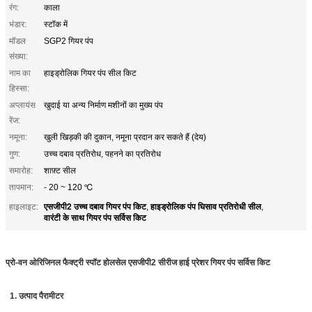
रंग:
काला
भंडार:
स्टॉक में
मॉडल
SGP2 गियर पंप
संख्या:
नाम का
हाइड्रोलिक गियर पंप सील किट
हिस्सा:
अप्लायंस
खुदाई या अन्य निर्माण मशीनों का मुख्य पंप
रेंज:
नमूना:
खुली खिड़की की दुकान, नमूना प्रदान कर सकते हैं (देय)
गुण:
उच्च दबाव प्रतिरोध, पहनने का प्रतिरोध
समारोह:
शाफ़्ट सील
तापमान:
- 20 ~ 120 ℃
एसजीपी2 उच्च दबाव गियर पंप किट
हाइड्रोलिक पंप घिसाव प्रतिरोधी सील
हाइलाइट:
,
,
वारंटी के साथ गियर पंप सर्विस किट
प्रो-वन ओरिजिनल फैक्ट्री स्पॉट होलसेल एसजीपी
2 सीरीज हाई प्रेशर गियर पंप सर्विस किट
1. उत्पाद पैरामीटर