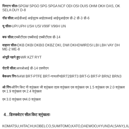
पिस्टन सीलः
SPGW SPGO SPG SPGA NCF ODI OSI OUIS OHM OKH DAS, OK
SELA OUY D-8
रॉड सील:
आईडीआई आईयूएच आईएसआई आईयूआईएस डी-2 डी-3 डी-6
यू सीलः
UPI UPH USH USI V99F V96H UN
बफ सील:
एचबीटीएस एचबीवाई एचबीटीएस डी-14
वाइपर सीलः
DKB DKBI DKBI3 DKBZ DKI, DWI DKH
DWIR
DSI LBI LBH VAY DH
ME-2 ME-8
अंगूठी पहने हुएः
WR KZT RYT
रोटरी सील:
आरओआई डी-14 एसपीएन
बैकअप रिंगः
N4W BRT-PTFE BRT-नायलॉन
BRT2
BRT3 BRT-G BRT-P BRN2 BRN3
ओ रिंगः
ऑरिंग किट पी श्रृंखला जी श्रृंखला एएस श्रृंखला एस श्रृंखला एम 1.5 श्रृंखला एम 2.0 श्रृंखला
एम 1.9 श्रृंखला एम 2.4 श्रृंखला
एम 3.0 श्रृंखला एम4.0 श्रृंखला
4...डिस्कवेटर सील किट श्रृंखलाः
KOMATSU,HITACHI,KOBELCO,SUMITOMO,KATO,DAEWOO,HYUNDAI,SANY,LIUGO