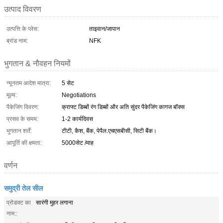
उत्पाद विवरण
उत्पत्ति के प्लेस:
ताइवान/जापान
ब्रांड नाम:
NFK
भुगतान & नौवहन नियमों
न्यूनतम आदेश मात्रा:
5 सेट
मूल्य:
Negotiations
पैकेजिंग विवरण:
क्राफ्ट डिब्बों रंग डिब्बों और अति सुंदर पैकेजिंग कागज बॉक्स
प्रसव के समय:
1-2 कार्यदिवस
भुगतान शर्तें:
टीटी, कैश, बैंक, पेपैल.एचएसबीसी, सिटी बैंक।
आपूर्ति की क्षमता:
5000सेट /माह
वर्णन
समुद्री तेल सील
प्रोडक्ट का
सारंगी मुहर लगाना
नाम::