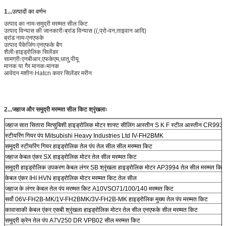
1...
उत्पादों का वर्णन
उत्पाद का नामःसमुद्री मरम्मत सील किट
उत्पाद विन्यास की जानकारीःब्रांड विन्यास ((,प्रो-वन,ताइवान आदि)
ब्रांड नामःएनएफके
उत्पाद पैकेजिंगःएनएफके बैग
शैलीःहाइड्रोलिक सिलेंडर
सामग्रीःएनबीआर,एफकेएम,धातु,पीयू
मानक या गैर मानकःमानक
आवेदन मशीनःHatcn कवर सिलेंडर मरीन
2...
जहाज और समुद्री मरम्मत सील किट श्रृंखलाः
जहाज सात सितारा मित्सुबिशी हाइड्रोलिक मोटर शाफ्ट सीलिंग आस्तीन S K F स्टील आस्तीन CR9
स्टीयरिंग गियर पंप Mitsubishi Heavy Industries Ltd IV-FH2BMK
समुद्री स्टीयरिंग गियर हाइड्रोलिक तेल पंप तेल सील सील मरम्मत किट
जहाज केबल एंकर SX हाइड्रोलिक मोटर तेल सील मरम्मत किट
समुद्री हाइड्रोलिक उपकरण केबल लंगर SB श्रृंखला हाइड्रोलिक मोटर AP3994 तेल सील मरम्मत किट
केबल एंकर IHI HVN हाइड्रोलिक मोटर मरम्मत किट तेल सील
जहाज के लंगर केबल तेल पंप मरम्मत किट A10VSO71/100/140 मरम्मत किट
सर्वो 06V-FH2B-MK/1V-FH2BMK/3V-FH2B-MK हाइड्रोलिक मुख्य तेल पंप मरम्मत किट
कावासाकी केबल एंकर एसबी श्रृंखला हाइड्रोलिक मोटर तेल सील एनएफके सील मरम्मत किट
समुद्री क्रेन तेल पंप A7V250 DR VPB02 सील मरम्मत किट