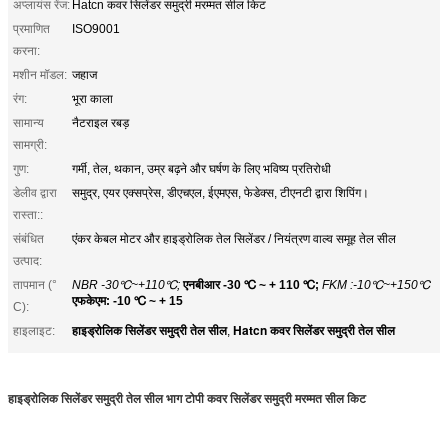
अप्लायंस रेंज:
Hatcn कवर सिलेंडर समुद्री मरम्मत सील किट
प्रमाणित
ISO9001
करना:
मशीन मॉडल:
जहाज
रंग:
भूरा काला
सामान्य
नैटराइल रबड़
सामग्री:
गुण:
गर्मी, तेल, थकान, उम्र बढ़ने और घर्षण के लिए भविष्य प्रतिरोधी
डेलीव द्वारा
समुद्र, एयर एक्सप्रेस, डीएचएल, ईएमएस, फेडेक्स, टीएनटी द्वारा शिपिंग।
रास्ता::
संबंधित
एंकर केबल मोटर और हाइड्रोलिक तेल सिलेंडर / नियंत्रण वाल्व समूह तेल सील
उत्पाद:
तापमान (°
NBR -30℃~+110℃;
एनबीआर -30 ℃ ~ + 110 ℃;
FKM :-10℃~+150℃
एफकेएम: -10 ℃ ~ + 15
C):
हाइड्रोलिक सिलेंडर समुद्री तेल सील
Hatcn कवर सिलेंडर समुद्री तेल सील
हाइलाइट:
,
हाइड्रोलिक सिलेंडर समुद्री तेल सील भाग टोपी कवर सिलेंडर समुद्री मरम्मत सील किट