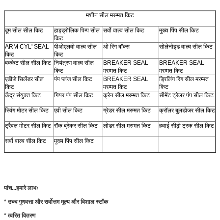
मशीन सील मरम्मत किट
बूम सील सील किट
हाइड्रोलिक पिम्प सील
सर्वो वाल्व सील किट
मुख्य पिंप सील किट
किट
ARM CYL' SEAL
पीओएलवी वाल्व सील
ओ रिंग बॉक्स
सोलेनोइड वाल्व सील किट
किट
किट
बक्केट सील सील किट
नियंत्रण वाल्व सील
BREAKER SEAL
BREAKER SEAL
किट
मरम्मत किट
मरम्मत किट
एडीजे सिलेंडर सील
पंप प्लंज सील किट
BREAKER SEAL
ड्रिलिंग रिग सील मरम्मत
किट
मरम्मत किट
किट
केंद्र संयुक्त किट
गियर पंप सील किट
क्रेन सील मरम्मत किट
सीमेंट ट्रेलर पंप सील किट
स्विंग मोटर सील किट
एवी सील किट
ग्रेडर सील मरम्मत किट
क्रॉलर बुलडोजर सील किट
ट्रैवल मोटर सील किट
रॉक ब्रेकर सील किट
लोडर सील मरम्मत किट
हवाई सीढ़ी ट्रक सील किट
सर्वो वाल्व सील किट
मुख्य पिंप सील किट
पांच...
हमारे लाभः
* उच्च गुणवत्ता और सर्वोत्तम मूल्य और विशाल स्टॉक
* त्वरित वितरण