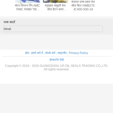
उच्च दबाव तेल
हाइड्रोलिक मोटर
617-9300
Staffa HMB125
समुद्री
किट HMB270
पार्ट्स शिप सील किट
हाइड्रोलिक सिलेंडर
HMB200 HMC200
मोटर पिस
00-500-16
सील किट
कावासाकी शाफ्ट सील
RMC 
मोटर ऑयल सील
TMK क
JC350-450-17
350
भाषा बदलें
Hindi
एक संदे
होम
|
हमारे बारे में
|
संपर्क करें
|
साइटमैप
|
Privacy Policy
डेस्कटॉप देखें
Copyright © 2018 - 2026 GUANGZHOU UP OIL-SEALS TRADING CO.,LTD.
All rights reserved.