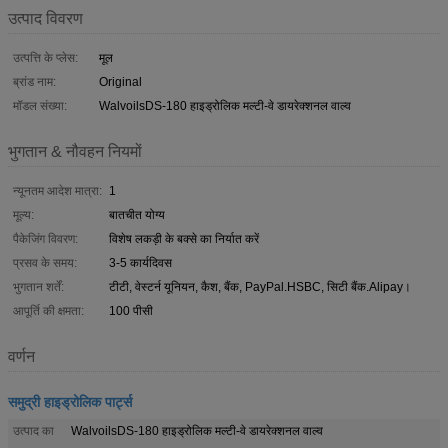
उत्पाद विवरण
उत्पत्ति के प्लेस:
मूल
ब्रांड नाम:
Original
मॉडल संख्या:
WalvoilsDS-180 हाइड्रोलिक मल्टी-वे डायरेक्शनल वाल्व
भुगतान & नौवहन नियमों
न्यूनतम आदेश मात्रा:
1
मूल्य:
बातचीत योग्य
पैकेजिंग विवरण:
विशेष लकड़ी के बक्से का निर्यात करें
प्रसव के समय:
3-5 कार्यदिवस
भुगतान शर्तें:
टीटी, वेस्टर्न यूनियन, कैश, बैंक, PayPal.HSBC, सिटी बैंक.Alipay।
आपूर्ति की क्षमता:
100 पीसी
वर्णन
समुद्री हाइड्रोलिक पार्ट्स
उत्पाद का
WalvoilsDS-180 हाइड्रोलिक मल्टी-वे डायरेक्शनल वाल्व