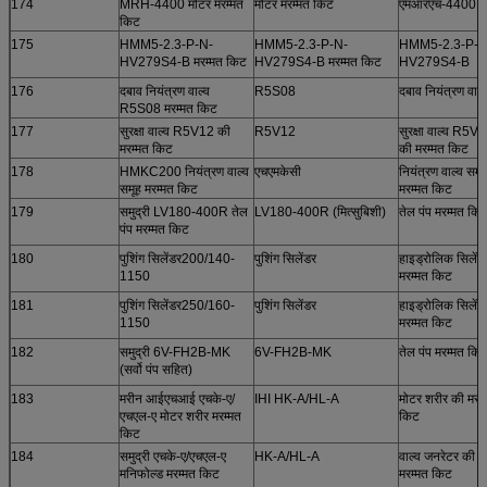
174
MRH-4400 मोटर मरम्मत
मोटर मरम्मत किट
एमआरएच-4400
किट
175
HMM5-2.3-P-N-
HMM5-2.3-P-N-
HMM5-2.3-P-N
HV279S4-B मरम्मत किट
HV279S4-B मरम्मत किट
HV279S4-B
176
दबाव नियंत्रण वाल्व
R5S08
दबाव नियंत्रण वाल्
R5S08 मरम्मत किट
177
सुरक्षा वाल्व R5V12 की
R5V12
सुरक्षा वाल्व R5V
मरम्मत किट
की मरम्मत किट
178
HMKC200 नियंत्रण वाल्व
एचएमकेसी
नियंत्रण वाल्व समू
समूह मरम्मत किट
मरम्मत किट
179
समुद्री LV180-400R तेल
LV180-400R (मित्सुबिशी)
तेल पंप मरम्मत कि
पंप मरम्मत किट
180
पुशिंग सिलेंडर200/140-
पुशिंग सिलेंडर
हाइड्रोलिक सिलेंड
1150
मरम्मत किट
181
पुशिंग सिलेंडर250/160-
पुशिंग सिलेंडर
हाइड्रोलिक सिलेंड
1150
मरम्मत किट
182
समुद्री 6V-FH2B-MK
6V-FH2B-MK
तेल पंप मरम्मत कि
(सर्वो पंप सहित)
183
मरीन आईएचआई एचके-ए/
IHI HK-A/HL-A
मोटर शरीर की मरम्
एचएल-ए मोटर शरीर मरम्मत
किट
किट
184
समुद्री एचके-ए/एचएल-ए
HK-A/HL-A
वाल्व जनरेटर की
मनिफोल्ड मरम्मत किट
मरम्मत किट