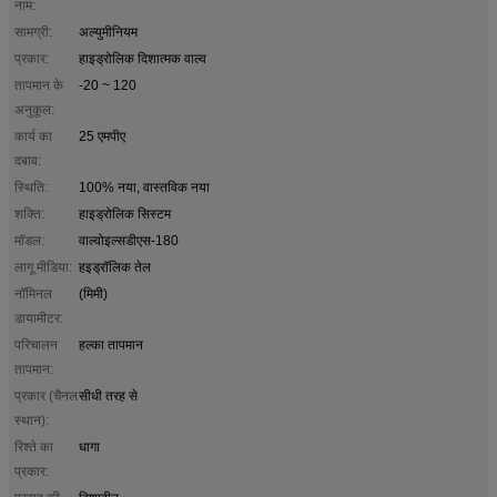
नाम:
सामग्री:
अल्युमीनियम
प्रकार:
हाइड्रोलिक दिशात्मक वाल्व
तापमान के
-20 ~ 120
अनुकूल:
कार्य का
25 एमपीए
दबाव:
स्थिति:
100% नया, वास्तविक नया
शक्ति:
हाइड्रोलिक सिस्टम
मॉडल:
वाल्वोइल्सडीएस-180
लागू मीडिया:
हइड्रॉलिक तेल
नॉमिनल
(मिमी)
डायामीटर:
परिचालन
हल्का तापमान
तापमान:
प्रकार (चैनल
सीधी तरह से
स्थान):
रिश्ते का
धागा
प्रकार: