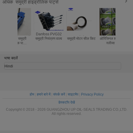
मात्रात्मक मोटर मरम्मत किट
समुद्री हाइड्रोलिक पार्ट्स
अधिक
259
MRH-1500TWH-3
MRH-1500TWH-3
मोटर मरम्मत किट
260
HMB270 मोटर मरम्मत
HMB270
मोटर मरम्मत किट
किट
261
HMB400 मोटर मरम्मत
HMB400
मोटर मरम्मत किट
किट
Danfoss PVG32
स्टारफा एचएमसी200
SKF स्पीडी स्लीव
समुद्री स्टीय
समुद्री नियंत्रण वाल्व
समुद्री मोटर सील किट
ओरिजिनल शाफ़्ट वियर
कावासाकी हा
स्लीव्स मरीन
पंप K5V 
हाइड्रोलिक पार्ट्स
K5V140 
रिपेयर बुशिंग्स
K5V180 
K5V280 
भाषा बदलें
Hindi
होम
|
हमारे बारे में
|
संपर्क करें
|
साइटमैप
|
Privacy Policy
डेस्कटॉप देखें
Copyright © 2018 - 2026 GUANGZHOU UP OIL-SEALS TRADING CO.,LTD.
All rights reserved.