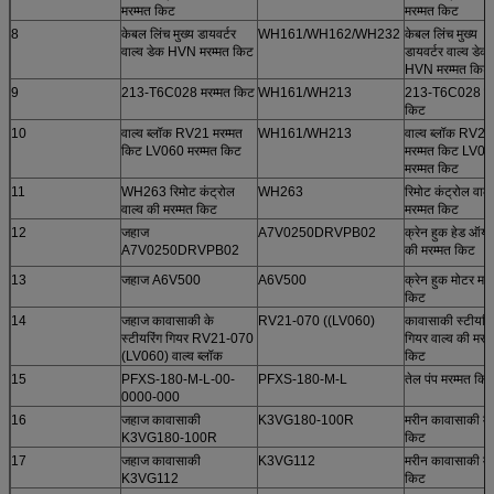
मरम्मत किट
मरम्मत किट
8
केबल लिंच मुख्य डायवर्टर
WH161/WH162/WH232
केबल लिंच मुख्य
वाल्व डेक HVN मरम्मत किट
डायवर्टर वाल्व डेक
HVN मरम्मत किट
9
213-T6C028 मरम्मत किट
WH161/WH213
213-T6C028 मर
किट
10
वाल्व ब्लॉक RV21 मरम्मत
WH161/WH213
वाल्व ब्लॉक RV21
किट LV060 मरम्मत किट
मरम्मत किट LV0
मरम्मत किट
11
WH263 रिमोट कंट्रोल
WH263
रिमोट कंट्रोल वाल्
वाल्व की मरम्मत किट
मरम्मत किट
12
जहाज
A7V0250DRVPB02
क्रेन हुक हेड ऑयल
A7V0250DRVPB02
की मरम्मत किट
13
जहाज A6V500
A6V500
क्रेन हुक मोटर मरम
किट
14
जहाज कावासाकी के
RV21-070 ((LV060)
कावासाकी स्टीयरिं
स्टीयरिंग गियर RV21-070
गियर वाल्व की मरम्
(LV060) वाल्व ब्लॉक
किट
15
PFXS-180-M-L-00-
PFXS-180-M-L
तेल पंप मरम्मत कि
0000-000
16
जहाज कावासाकी
K3VG180-100R
मरीन कावासाकी मर
K3VG180-100R
किट
17
जहाज कावासाकी
K3VG112
मरीन कावासाकी मर
K3VG112
किट