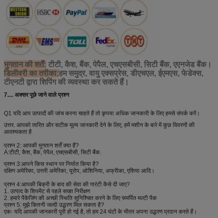
4165-R2-17-2-080
236
L3ME-060/096-
तेल पंप मरम्मत किट
IFOKO-G
237
केबल क्रेन वाल्व समूह-
केबल क्रेन वाल्व समूह
केबल क्रेन वाल्व स
WH621
238
रिमोट कंट्रोल वाल्व
रिमोट कंट्रोल वाल्व एक्ट्यूएटर
रिमोट कंट्रोल वाल्
एक्ट्यूएटर-WH621
एक्ट्यूएटर
भुगतान की शर्तें:
टीटी, कैश, बैंक, पेपैल, एचएसबीसी, सिटी बैंक, एएनजेड बैंक।
डिलीवरी का तरीका:
हम समुद्र, वायु एक्सप्रेस, डीएचएल, ईएमएस, फेडेक्स,
239
A4VG40 मोटर मरम्मत किट
A4VG40
A4VG40
टीएनटी द्वारा शिपिंग की व्यवस्था कर सकते हैं।
240
A2VP56 मोटर मरम्मत किट
A2VP56
A2VP56 मोटर मर
7....
अक्सर पूछे जाने वाले प्रश्न
किट
241
WH101 रिमोट कंट्रोल
WH101
रिमोट कंट्रोल वाल्
वाल्व की मरम्मत किट
WH101
Q1 यदि आप उत्पादों की जांच करना चाहते हैं तो कृपया अधिक जानकारी के लिए हमसे संपर्क करें।
उत्तर. आपको त्वरित और सटीक मूल्य जानकारी देने के लिए, हमें मशीन के बारे में कुछ विवरणों की
242
समुद्री मोटर मरम्मत किट
मोटर मरम्मत किट के साथ आता
समुद्री मोटर मरम्म
आवश्यकता है
(नमूने के अनुसार)
है
किट
243
समुद्री हाइड्रोलिक मरम्मत
हाइड्रोलिक मरम्मत किट के
समुद्री हाइड्रोलिक
प्रश्न 2: आपकी भुगतान शर्तें क्या हैं?
किट (नमूने के अनुसार)
साथ आता है
मरम्मत किट
A:
टीटी, कैश, बैंक, पेपैल, एचएसबीसी, सिटी बैंक.
244
समुद्री HF21-डेक मशीनरी
HF21
मोटर/वाल्व की मरम्
प्रश्न 3:
आपने किस स्थान पर निर्यात किया है?
मरम्मत किट
किट
दक्षिण अमेरिका, उत्तरी अमेरिका, यूरोप, ओशिनिया, अफ्रीका, एशिया आदि।
प्रश्न 4:
आपकी बिक्री के बाद की सेवा की गारंटी कैसे दी जाए?
245
समुद्री
KWV22/32/42PS-0/1
संतुलन वाल्व की मर
1. उत्पाद के शिपमेंट से पहले सख्त निरीक्षण
KWV22/32/42PS-0/1
किट
2. हमारे पैकेजिंग की अच्छी स्थिति सुनिश्चित करने के लिए समर्पित मल्टी पैक
संतुलन वाल्व मरम्मत किट
प्रश्न 5: मुझे कितनी जल्दी उद्धरण मिल सकता है?
एकः यदि आपकी जानकारी पूरी हो गई है, तो हम 24 घंटों के भीतर अपना उद्धरण प्रदान करते हैं।
246
समुद्री SVF-40H वाल्व
एसवीएफ-40एच
वाल्व मरम्मत किट