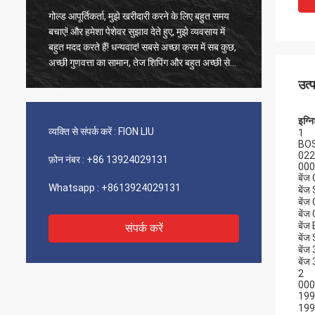
गोल्ड आपूर्तिकर्ता, मुझे खरीदारी करने के लिए बहुत समय
पुराने ग्
बचाएं! और हमेशा पेशेवर सुझाव देते हुए, मुझे व्यवसाय में
उत्पाद 1
बहुत मदद करते हैं! धन्यवाद! सबसे अच्छा क्रम में सब कुछ,
फास्ट शिप
अच्छी गुणवत्ता का सामान, तेज शिपिंग और बहुत अच्छी सेवा
वर्णन करन
जो मैं सुझाता हूं। 5 सितारों को शामिल किया गया! आपके
उत्
उत्पाद ठीक और उच्च गुणवत्ता के दिखते हैं और अधिक
खरीदने के लिए आपके कॉम्ने से संपर्क करेंगे
इग्
व्यक्ति से संपर्क करें :
FION LIU
1
BO
022
फ़ोन नंबर :
+86 13924029131
000
बें
Whatsapp :
+8613924029131
बेंज
बेंज
बें
बें
संपर्क करें
बें
बेंज
बेंज
2
000
199
199