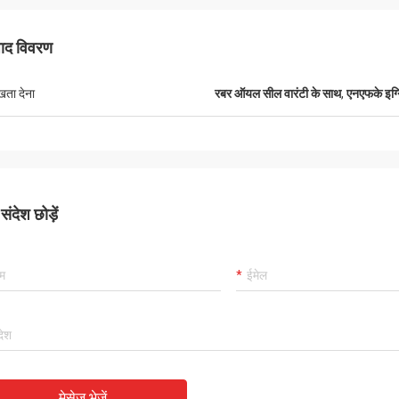
पाद विवरण
ुखता देना
रबर ऑयल सील वारंटी के साथ
,
एनएफके इग
ंदेश छोड़ें
मुतकिलवा विल्सन अफ्रीका
मेसेज भेजें