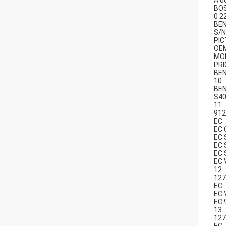
A 0
BO
0 2
BE
S/N
PI
OE
MO
PRI
BE
10
BE
S40
11
912
EC
EC 
EC 
EC 
EC 
EC 
12
127
EC
EC 
EC 
13
127