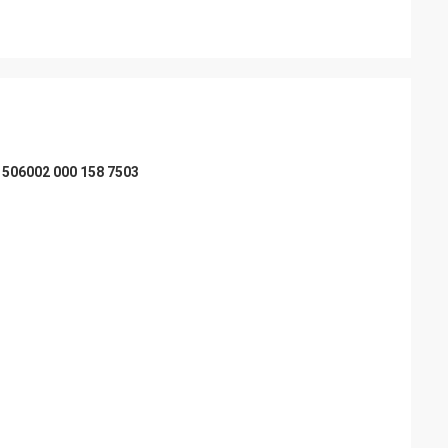
वर सुझाव देते हुए, माल
 भविष्य में लंबे समय तक
1506002 000 158 7503