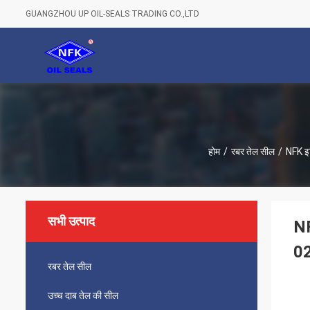
GUANGZHOU UP OIL-SEALS TRADING CO.,LTD
होम
/
रबर तेल सील
/
NFK इ
सभी उत्पाद
N
0
रबर तेल सील
उच्च दाब तेल की सील