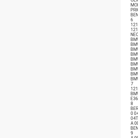
OE
MO
PRI
BE
6
121
121
NE
BMW
BMW
BMW
BMW
BMW
BMW
BMW
BMW
BMW
7
121
BM
E36
8
BE
0 0
04T
A 0
BE
9