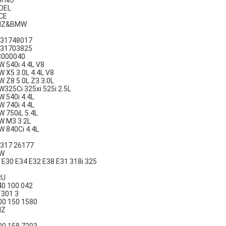
M NO
DEL
CE
NZ&BMW
31748017
31703825
C000040
 540i 4.4L V8
 X5 3.0L 4.4L V8
 Z8 5.0L Z3 3.0L
325Ci 325xi 525i 2.5L
 540i 4.4L
 740i 4.4L
 750iL 5.4L
 M3 3.2L
 840Ci 4.4L
317 26177
W
 E30 E34 E32 E38 E31 318i 325
RU
40 100 042
301 3
00 150 1580
NZ