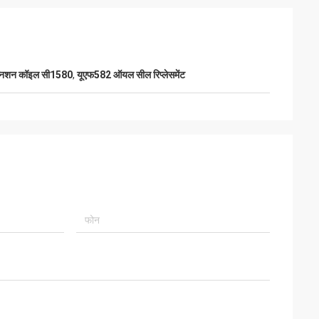
्निशन कॉइल सी1580
,
यूएफ582 ऑयल सील रिप्लेसमेंट