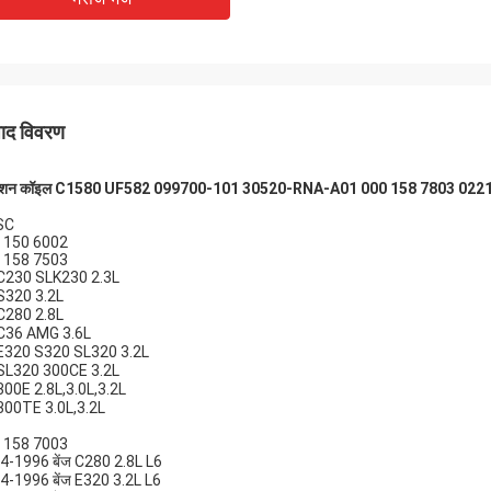
कार्लो
राहक, चीजें अभी भी हमेशा की तरह हैं, एजेंसी के
अच्छा आपूर्तिकर्ता, और हमेशा पेशे
00% प्रामाणिक, उत्कृष्ट लागत प्रदर्शन हैं।
अच्छी गुणवत्ता वाले हैं, हमारे पास
िंग और बहुत अच्छा सर्विसिक मैं 5 सितारों का
सहयोग होगा।
े की सलाह देता हूं!
पाद विवरण
निशन कॉइल C1580 UF582 099700-101 30520-RNA-A01 000 158 7803 022
SC
 150 6002
 158 7503
ज C230 SLK230 2.3L
 S320 3.2L
 C280 2.8L
ज C36 AMG 3.6L
ज E320 S320 SL320 3.2L
ज SL320 300CE 3.2L
 300E 2.8L,3.0L,3.2L
 300TE 3.0L,3.2L
 158 7003
4-1996 बेंज C280 2.8L L6
4-1996 बेंज E320 3.2L L6