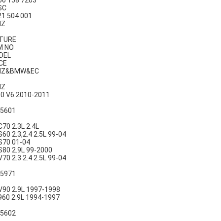
00 158 7203
SC
21 504 001
NZ
CTURE
M NO
DEL
CE
NZ&BMW&EC
NZ
0 V6 2010-2011
5601
C70 2.3L 2.4L
S60 2.3,2.4 2.5L 99-04
S70 01-04
S80 2.9L 99-2000
V70 2.3 2.4 2.5L 99-04
5971
V90 2.9L 1997-1998
960 2.9L 1994-1997
5602