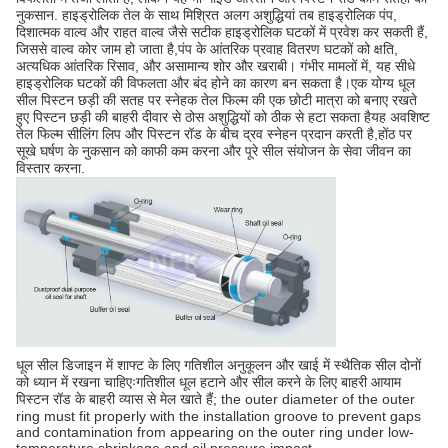
नुकसान. हाइड्रोलिक तेल के साथ मिश्रित अलग अशुद्धियां तब हाइड्रोलिक पंप,
दिशात्मक वाल्व और राहत वाल्व जैसे सटीक हाइड्रोलिक घटकों में प्रवेश कर सकती हैं,
जिससे वाल्व कोर जाम हो जाता है,पंप के आंतरिक प्रवाह वितरण घटकों को क्षति,
अत्यधिक आंतरिक रिसाव, और असामान्य शोर और खराबी। गंभीर मामलों में, यह सीधे
हाइड्रोलिक घटकों की विफलता और बंद होने का कारण बन सकता है।एक योग्य धूल
सील पिस्टन छड़ी की सतह पर स्नेहक तेल फिल्म की एक छोटी मात्रा को बनाए रखते
हुए पिस्टन छड़ी की बाहरी दीवार से ठोस अशुद्धियों को ठीक से हटा सकता हैयह अवशिष्ट
तेल फिल्म सीलिंग लिप और पिस्टन रॉड के बीच द्रव स्नेहन प्रदान करती है,होंठ पर
सूखे घर्षण के नुकसान को काफी कम करना और पूरे सील संयोजन के सेवा जीवन का
विस्तार करना.
धूल सील डिजाइन में शाफ्ट के लिए गतिशील अनुकूलन और खाई में स्थैतिक सील दोनों
को ध्यान में रखना चाहिएःगतिशील धूल हटाने और सील करने के लिए बाहरी आयाम
पिस्टन रॉड के बाहरी व्यास से मेल खाते हैं; the outer diameter of the outer
ring must fit properly with the installation groove to prevent gaps
and contamination from appearing on the outer ring under low-
temperature shrinkage and oil pressure impact.