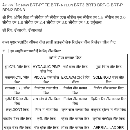
बैक अप रिंग:
BRT-PTFE BRT-
BRT3 BRT3 BRT-G BRT-P
N4W
NYLON
BRN2 BRN3
ओ रिंग: ओरिंग किट पी सीरीज जी सीरीज एएस सीरीज एस सीरीज एम 1.5 सीरीज एम 2.0
सीरीज एम 1.9 सीरीज एम 2.4 सीरीज एम 3.0 सीरीज एम 4.0 श्रृंखला
डी रिंग: डीआरपी, डीआरआई
वाल्व पुशर
फ्लोटिंग ऑयल सील
झाड़ी हाइड्रोलिक सिलेंडर सील सिलेंडर सील किट
।
४
हम आपूर्ति कर सकते हैं के लिए सील किट:
मशीनें सील मरम्मत किट
बूम CYL 'सील किट
HYDAULIC PIMP
सर्वो वाल्व सील किट
मुख्य पिंपल सील किट
सील किट
एआरएम CYL 'सील
PIOLVE वाल्व सील
EXCAVATOR हे रिंग
SOLENOID वाल्व सील
किट
किट
बॉक्स
किट
बकायदा CYL 'सील
नियंत्रण वाल्व सील
निर्माता सील मरम्मत
निर्माता सील मरम्मत किट
किट
किट
किट
एडीजे सिलिंडर सील
पमप प्‍लंग से सील किट
निर्माता सील मरम्मत
ड्रिलिंग रिग सील मरम्मत किट
किट
किट
केंद्र JIONT किट
गियर पंप सील किट
क्रेन सील मरम्मत किट
कंक्रीट ट्रेलर पंप सील किट
मोटरिंग मोटर सील किट
ए.वी. सील किट
ग्रेडर सील मरम्मत किट
क्रॉलर बेल्डोझर सील किट
यात्रा मोटर सील किट
रॉक ब्रेक सील किट
लोडर सील मरम्मत किट
AERRIAL LADDER