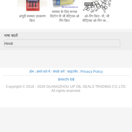
ाइड्रोलिक
मोटर पंप हटाने की
मरम्मत के लिए मानक
397 पीसीएस मीट्रिक
एनबीआर ए
ंबलिंग किट
अंगूठी मरम्मत उपकरण
विटोन पी जी मेट्रिक ओ
ओ-रिंग किट- पी, जी
सिलिकॉन रब
CM FKM
किट
रिंग किट
मीट्रिक ओ-रिंग जापानी
सील किट बॉ
र रेसिस्टेंट
मानक ओ रिंग किट ओ
तापमान प्
रिंग बॉक्स की मरम्मत के
लिए
भाषा बदलें
Hindi
होम
|
हमारे बारे में
|
संपर्क करें
|
साइटमैप
|
Privacy Policy
डेस्कटॉप देखें
Copyright © 2018 - 2026 GUANGZHOU UP OIL-SEALS TRADING CO.,LTD.
All rights reserved.