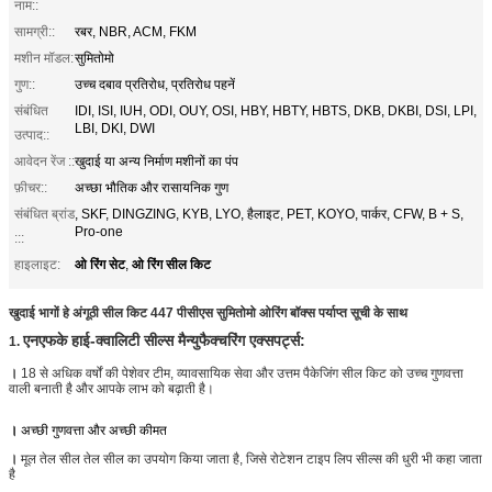
नाम::
सामग्री::
रबर, NBR, ACM, FKM
मशीन मॉडल:
सुमितोमो
गुण::
उच्च दबाव प्रतिरोध, प्रतिरोध पहनें
संबंधित
IDI, ISI, IUH, ODI, OUY, OSI, HBY, HBTY, HBTS, DKB, DKBI, DSI, LPI,
LBI, DKI, DWI
उत्पाद::
आवेदन रेंज ::
खुदाई या अन्य निर्माण मशीनों का पंप
फ़ीचर::
अच्छा भौतिक और रासायनिक गुण
संबंधित ब्रांड
, SKF, DINGZING, KYB, LYO, हैलाइट, PET, KOYO, पार्कर, CFW, B + S,
Pro-one
:::
ओ रिंग सेट
ओ रिंग सील किट
हाइलाइट:
,
खुदाई भागों हे अंगूठी सील किट 447 पीसीएस सुमितोमो ओरिंग बॉक्स पर्याप्त सूची के साथ
एनएफके हाई-क्वालिटी सील्स मैन्युफैक्चरिंग एक्सपर्ट्स:
1.
।
18 से अधिक वर्षों की पेशेवर टीम, व्यावसायिक सेवा और उत्तम पैकेजिंग सील किट को उच्च गुणवत्ता
वाली बनाती है और आपके लाभ को बढ़ाती है।
।
अच्छी गुणवत्ता और अच्छी कीमत
।
मूल तेल सील तेल सील का उपयोग किया जाता है, जिसे रोटेशन टाइप लिप सील्स की धुरी भी कहा जाता
है