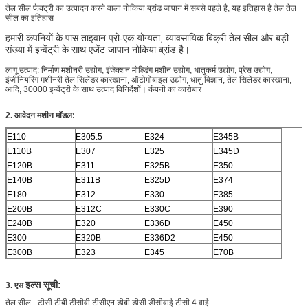
तेल सील फैक्ट्री का उत्पादन करने वाला नोकिया ब्रांड जापान में सबसे पहले है, यह इतिहास है तेल तेल
सील का इतिहास
हमारी कंपनियों के पास ताइवान प्रो-एक योग्यता, व्यावसायिक बिक्री तेल सील और बड़ी
संख्या में इन्वेंट्री के साथ एजेंट जापान नोकिया ब्रांड है।
लागू उत्पाद: निर्माण मशीनरी उद्योग, इंजेक्शन मोल्डिंग मशीन उद्योग, धातुकर्म उद्योग, प्रेस उद्योग,
इंजीनियरिंग मशीनरी तेल सिलेंडर कारखाना, ऑटोमोबाइल उद्योग, धातु विज्ञान, तेल सिलेंडर कारखाना,
आदि, 30000 इन्वेंट्री के साथ उत्पाद विनिर्देशों। कंपनी का कारोबार
2.
आवेदन मशीन मॉडल:
E110
E305.5
E324
E345B
E110B
E307
E325
E345D
E120B
E311
E325B
E350
E140B
E311B
E325D
E374
E180
E312
E330
E385
E200B
E312C
E330C
E390
E240B
E320
E336D
E450
E300
E320B
E336D2
E450
E300B
E323
E345
E70B
इल्स सूची:
3. एस
तेल सील - टीसी टीबी टीसीवी टीसीएन डीबी डीसी डीसीवाई टीसी 4 वाई