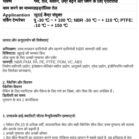
भविष्य
गर्मी, तेल, थकान, उम्र बढ़ने और घर्षण के लिए प्रतिरोधी
काम करने का माध्यम
हइड्रॉलिक तेल
Applicantion
खुदाई
केंद्र संयुक्त
वर्किंग टेम्परेचर
पु -30 ℃ ~ + 100 ℃; NBR -30 ℃ ~ + 110 ℃;
PTFE:
-10 ℃ ~ + 150 ℃
उत्पाद और अनुप्रयोग की विशेषताएं
अभिलक्षण:
उच्च तापमान प्रतिरोधी और पहनने प्रतिरोधी NBR सामग्री लंबी उम्र
विशिष्टता:
खुदाई की मरम्मत किट
थोक मूल्य के लिए अच्छी गुणवत्ता और एजेंट
सामग्री:
NBR.FKM, PA, PE, PTFE, POM, VC, ABS
निर्माण मशीनरी उद्योग, इंजेक्शन मोल्डिंग मशीन उद्योग, धातुकर्म उद्योग, प्रेस उद्योग, इंजीनियरिंग मशीनरी
तेल सिलेंडर कारखाना,
2. पैकेजिंग और वितरण
पैकेजिंग विवरण
पैकिंग के लिए प्लास्टिक और पैकेज के लिए गत्ते का डिब्बा, और जैसा कि आप अपेक्षित हैं।
डिलीवरी का समय
भुगतान के बाद 1 कार्यदिवस
3. एनएफके हाई-क्वालिटी सील्स मैन्युफैक्चरिंग एक्सपर्ट्स:
।
पेशेवर टीम 20 से अधिक वर्षों, व्यावसायिक सेवा और सही पैकेजिंग सील किट उच्च गुणवत्ता की तलाश
और आपके लाभ को बढ़ाती है
।
अच्छी गुणवत्ता और अच्छी कीमत
।
तेल सील फैक्ट्री का उत्पादन करने वाला नोकिया ब्रांड जापान में सबसे पहले है, यह इतिहास है तेल