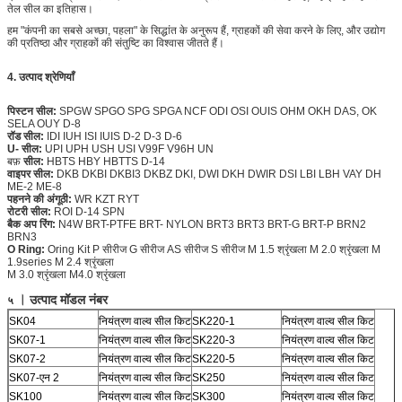
तेल सील का इतिहास।
हम "कंपनी का सबसे अच्छा, पहला" के सिद्धांत के अनुरूप हैं, ग्राहकों की सेवा करने के लिए, और उद्योग
की प्रतिष्ठा और ग्राहकों की संतुष्टि का विश्वास जीतते हैं।
4. उत्पाद श्रेणियाँ
पिस्टन सील:
SPGW SPGO SPG SPGA NCF ODI OSI OUIS OHM OKH DAS, OK
SELA OUY D-8
रॉड सील:
IDI IUH ISI IUIS D-2 D-3 D-6
U- सील:
UPI UPH USH USI V99F V96H UN
बफ़
सील:
HBTS HBY HBTTS D-14
वाइपर सील:
DKB DKBI DKBI3 DKBZ DKI, DWI DKH
DWIR
DSI LBI LBH VAY DH
ME-2 ME-8
पहनने की अंगूठी:
WR KZT RYT
रोटरी सील:
ROI D-14 SPN
बैक अप रिंग:
N4W
BRT-PTFE BRT-
NYLON
BRT3 BRT3 BRT-G BRT-P BRN2
BRN3
O Ring:
Oring Kit P सीरीज G सीरीज AS सीरीज S सीरीज M 1.5 श्रृंखला M 2.0 श्रृंखला M
1.9series M 2.4 श्रृंखला
M 3.0 श्रृंखला M4.0 श्रृंखला
।
उत्पाद मॉडल नंबर
५
SK04
नियंत्रण वाल्व सील किट
SK220-1
नियंत्रण वाल्व सील किट
SK07-1
नियंत्रण वाल्व सील किट
SK220-3
नियंत्रण वाल्व सील किट
SK07-2
नियंत्रण वाल्व सील किट
SK220-5
नियंत्रण वाल्व सील किट
SK07-एन 2
नियंत्रण वाल्व सील किट
SK250
नियंत्रण वाल्व सील किट
SK100
नियंत्रण वाल्व सील किट
SK300
नियंत्रण वाल्व सील किट