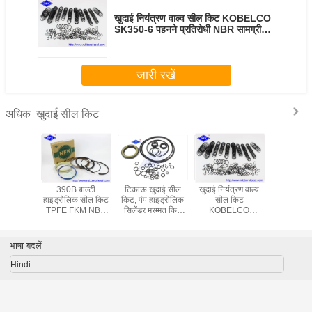
खुदाई नियंत्रण वाल्व सील किट KOBELCO
SK350-6 पहनने प्रतिरोधी NBR सामग्री
लंबी उम्र
जारी रखें
खुदाई सील किट
अधिक
ु PC800
390B बाल्टी
टिकाऊ खुदाई सील
खुदाई नियंत्रण वाल्व
EX400-3 
PC850SE
हाइड्रोलिक सील किट
किट, पंप हाइड्रोलिक
सील किट
हाइड्रोलिक
-69540
TPFE FKM NBR
सिलेंडर मरम्मत किट
KOBELCO
कि
40 खुदाई
सामग्री उच्च तापमान
K5V140DT
SK350-6 पहनने
 सील किट
प्रतिरोधी
प्रतिरोधी NBR
सामग्री लंबी उम्र
भाषा बदलें
Hindi