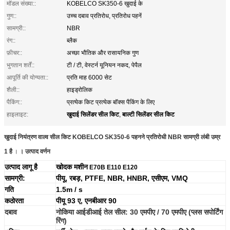
मॉडल संख्या::
KOBELCO SK350-6 खुदाई के
गुण::
उच्च दबाव प्रतिरोध, प्रतिरोध पहनें
सामग्री::
NBR
रंग::
ब्लैक
फ़ीचर::
अच्छा भौतिक और रासायनिक गुण
भुगतान शर्तें::
टी / टी, वेस्टर्न यूनियन नकद, पेपैल
आपूर्ति की योग्यता::
प्रति माह 6000 सेट
शैली::
हाइड्रोलिक
पैकिंग::
प्रत्येक किट प्रत्येक बॉक्स पैकिंग के लिए
खुदाई सिलेंडर सील किट
बाल्टी सिलेंडर सील किट
हाइलाइट:
,
खुदाई नियंत्रण वाल्व सील किट KOBELCO SK350-6 पहनने प्रतिरोधी NBR सामग्री लंबी उम्र
1 है
।
।
उत्पाद वर्णन
उत्पाद लागू है
खोदक मशीन
E70B E110 E120
सामग्री:
पीयू, रबड़, PTFE, NBR, HNBR, एसीएम, VMQ
गति
1.5m / s
कठोरता
पीयू 93 ए, एनबीआर 90
दबाव
नोकिया आईडीआई तेल सील: 30 एमपीए / 70 एमपीए (प्लस सपोर्टिंग
रिंग)