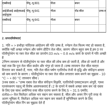
एचबीवाई
पीयू -यू 801
पीला
बफर
आईडीआई आईएसआई
पीयू -यू 641
नीला
रॉड सील
उच्च ताप
आईयूएस
एचबीवाई
पीयू -यू 641
नीला
बफर
2. उत्पाद
विशेषताएं
1. गति = > हथौड़ा यांत्रिक आंदोलन की गति उच्च है, स्नेहन तेल फिल्म नष्ट हो सकता है,
क्योंकि नहीं अच्छा स्नेहन और घर्षण हीटिंग तेल सील, कारण जीवन बहुत कम है,हम 0 पर
पॉलीयूरेथेन या रबर तेल सील का उपयोग.03 m/s ~ 0.8 m/s कार्य के दायरे में गति अच्छी
है
2निम्न तापमान से पॉलीयूरेथेन या रबर सील की लोच कम हो जाती है, लीक हो जाती है और
यहां तक कि पूरा तेल सील कठोर और भंगुर हो जाता है।उच्च तापमान तेल सील मात्रा
विस्तार कर सकते हैं, नरम, गति तेल सील घर्षण प्रतिरोध तेजी से वृद्धि और संपीड़न क्षमता
को कम करने के कारण। पॉलीयूरेथेन या रबर तेल सील लगातार काम करने का सुझाव - 10
°C ~ + 80 °C तापमान सीमा।
3जब दबाव = "उच्च दबाव तेल सील संपीड़न विकृति, प्रतिरोधी एक्सट्रूज़न अंगूठी, ग्रूव
प्रसंस्करण पहलू भी विशेष आवश्यकताएं हैं।2 के दायरे में सबसे अच्छा काम कर रहे दबाव
के लिए एक साथ अमोनिया वसा सील प्राप्त करने के लिए.5 ~ 31.5 एमपीए.
4लोड=> तेल सिलेंडर अधिक भार सहन कर सकता है, सील और असर रिंग पूरी तरह से
अलग भूमिका में, सिलेंडर अधिक भार सहन कर सकते हैं सुनिश्चित करने के लिए
पॉलीयूरेथेन सील रिंग का सुझाव देते हैं