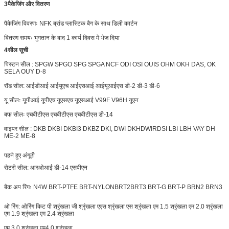
3पैकेजिंग और वितरण
पैकेजिंग विवरणः NFK ब्रांड प्लास्टिक बैग के साथ डिली कार्टन
वितरण समयः भुगतान के बाद 1 कार्य दिवस में भेज दिया
4सील सूची
पिस्टन सील : SPGW SPGO SPG SPGA NCF ODI OSI OUIS OHM OKH DAS, OK
SELA OUY D-8
रॉड सील: आईडीआई आईयूएच आईएसआई आईयूआईएस डी-2 डी-3 डी-6
यू सीलः यूपीआई यूपीएच यूएसएच यूएसआई V99F V96H यूएन
बफ सीलः एचबीटीएस एचबीटीएस एचबीटीएस डी-14
वाइपर सील : DKB DKBI DKBI3 DKBZ DKI, DWI DKH
DWIR
DSI LBI LBH VAY DH
ME-2 ME-8
पहने हुए अंगूठी
रोटरी सील: आरओआई डी-14 एसपीएन
बैक अप रिंगः N4W BRT-PTFE BRT-NYLON
BRT2
BRT3 BRT-G BRT-P BRN2 BRN3
ओ रिंग: ओरिंग किट पी श्रृंखला जी श्रृंखला एएस श्रृंखला एस श्रृंखला एम 1.5 श्रृंखला एम 2.0 श्रृंखला
एम 1.9 श्रृंखला एम 2.4 श्रृंखला
एम 3.0 श्रृंखला एम4.0 श्रृंखला