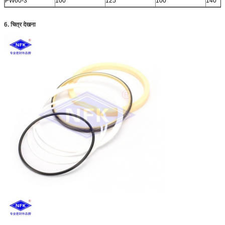
PW60-3
100
125
100
140
6. चित्र देखना