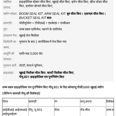
संबंधित
हाइड्रोलिक ब्रेकर सील किट, खुदाई सील किट, क्रेन सील किट, व्हील लोडर सील
किट, क्रॉलर डोजर्स सील किट,
उत्पाद:
मशीन मॉडल:
BOOM SEAL KIT .ARM SEAL KIT.
बूम सील किट। एआरएम सील किट।
BUCKET SEAL KIT
बाल
सामग्रीः:
पॉलीयुरेथेन + टीपीएफई + एफकेएम + एनबीआर
गुण::
उच्च दबाव प्रतिरोध, पहनने के प्रतिरोध
उपकरण रेंज::
खुदाई तेल सिलेंडर
डिलीवरी का
भुगतान के बाद 1 कार्यदिवस में भेज दिया गया
समय::
आपूर्ति की
प्रति माह 3,000 सेट
योग्यता::
भुगतान शर्तें::
टी/टी, वेस्टर्न यूनियन,
खुदाई सिलेंडर सील किट
बाल्टी सिलेंडर सील किट
हाइलाइट:
,
,
पीयू 801 हाइड्रोलिक राम पुनर्निर्माण किट
उच्च दबाव हाइड्रोलिक राम पुनर्निर्माण किट पीयू 801 के लिए कोमात्सु पीसी1600 खुदाई मशीन
1विभिन्न सामग्री पीयू की विशेषताएं
पीयर
सामग्री
रंग
लागू करना
विशेषताए
आईडीआई आईएसआई
पीयू -यू 801
पीला
रॉड सील
उच्च दबा
आईयूआईएस