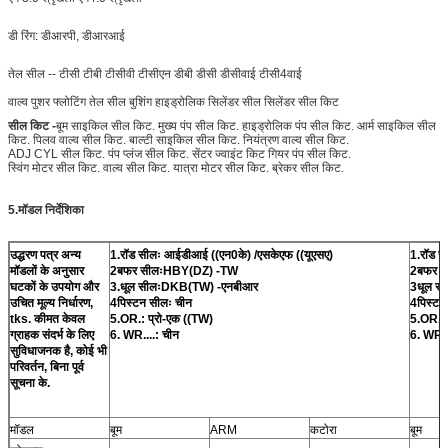
डी रिंग: डीआरपी, डीआरआई
तेल सील -- टीसी टीबी टीसीवी टीसीएन डीबी डीसी डीसीवाई टीसी4वाई
वाल्व पुशर
फ्लोटिंग तेल सील बुशिंग हाइड्रोलिक सिलेंडर सील सिलेंडर सील किट
सील किट -
बूम साइकिल सील किट. मुख्य पंप सील किट. हाइड्रोलिक पंप सील किट. आर्म साइकिल सील
किट. पिलव वाल्व सील किट. बाल्टी साइकिल सील किट. नियंत्रण वाल्व सील किट.
ADJ CYL सील किट. पंप प्लंज सील किट. सेंटर ज्वाइंट किट गियर पंप सील किट.
स्विंग मोटर सील किट. वाल्व सील किट. यात्रा मोटर सील किट. ब्रेकर सील किट.
5.मॉडल निर्देशिका
उद्धरण पत्र अन्य
1.रॉड सीलः आईडीआई ((एन0के) /एसकेएफ ((यूएसए)
1.रॉड स
मॉडलों के अनुसार
2बफर सीलःHBY(DZ) -TW
2बफर सी
घटकों के उपयोग और
3.धूल सीलःDKB(TW) -एनबीआर
3धूल स
उचित मूल्य निर्धारण,
4पिस्टन सीलः चीन
4पिस्टन
tks. कीमत केवल
5.OR.: प्रो-एक ((TW)
5.OR..:
ग्राहक संदर्भ के लिए
6. WR....: चीन
6. WR..
सुविधाजनक है, कोई भी
परिवर्तन, बिना पूर्व
सूचना के.
मॉडल
बूम
ARM
कटोरा
बूम