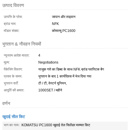
उत्पाद विवरण
उत्पत्ति के प्लेस:
जापान और ताइवान
ब्रांड नाम:
NFK
मॉडल संख्या:
कोमात्सु PC1600
भुगतान & नौवहन नियमों
न्यूनतम आदेश मात्रा:
4
मूल्य:
Negotiations
पैकेजिंग विवरण:
नाजुक गत्ते का डिब्बा के साथ NFK ब्रांड प्लास्टिक बैग
प्रसव के समय:
भुगतान के बाद 1 कार्यदिवस में भेज दिया गया
भुगतान शर्तें:
टी / टी, वेस्टर्न यूनियन,
आपूर्ति की क्षमता:
1000SET / महीने
वर्णन
खुदाई सील किट
भाग का नामः:
KOMATSU PC1600 खुदाई तेल सिलेंडर मरम्मत किट