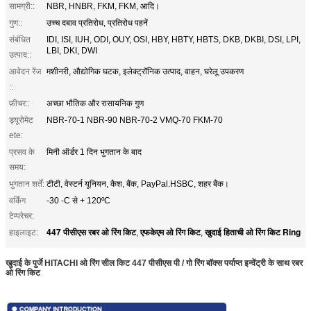
सामग्री::
NBR, HNBR, FKM, FKM, आदि।
गुण::
उच्च दबाव प्रतिरोध, प्रतिरोध पहनें
संबंधित
IDI, ISI, IUH, ODI, OUY, OSI, HBY, HBTY, HBTS, DKB, DKBI, DSI, LPI,
LBI, DKI, DWI
उत्पाद::
आवेदन रेंज
मशीनरी, औद्योगिक घटक, इलेक्ट्रॉनिक उत्पाद, वाहन, घरेलू उपकरण
::
फ़ीचर::
अच्छा भौतिक और रासायनिक गुण
ड्यूरोमेट
NBR-70-1 NBR-90 NBR-70-2 VMQ-70 FKM-70
ete:
प्रसव के
मिनी ऑर्डर 1 दिन भुगतान के बाद
समय:
भुगतान शर्तें:
टीटी, वेस्टर्न यूनियन, कैश, बैंक, PayPal.HSBC, शहर बैंक।
वर्किंग
-30 -C से + 120ºC
टेम्परेचर:
447 पीसीएस रबर ओ रिंग किट
एफकेएम ओ रिंग किट
खुदाई हिताची ओ रिंग किट Ring
हाइलाइट:
,
,
खुदाई के पुर्जे HITACHI
ओ रिंग सील किट 447 पीसीएस पी / गो रिंग बॉक्स पर्याप्त इन्वेंट्री के साथ रबर
ओ रिंग किट