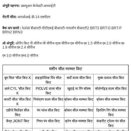
अंगूठी पहनना:
डब्ल्यूआर केजेडटी आरवाईटी
रोटरी सील:
आरओआई डी-14 एसपीएन
बैक अप छल्ले :
N4W बीआरटी-पीटीएफई बीआरटी-नायलॉन
बीआरटी2
BRT3 BRT-G BRT-P
BRN2 BRN3
ओ अंगूठी:
ओरिंग किट पी सीरीज जी सीरीज एएस सीरीज एस सीरीज एम 1.5 सीरीज एम 2.0 सीरीज एम
1.9 सीरीज एम 2.4 सीरीज
एम 3.0 सीरीज एम4.0 सीरीज
मशीन सील मरम्मत किट
बूम सिल 'सील किट K
हाइड्रोलिक पिंप सील
सर्वो वाल्व सील किट
मुख्य दलाल सील किट
किट
आर्म CYL 'सील किट
PIOLVE वाल्व सील
खुदाई या रिंग बॉक्स
सोलेनॉइड वाल्व सील किट
K
किट
बाल्टी सील 'सील किट
नियंत्रण वाल्व सील किट
ब्रेकर सील मरम्मत किट
ब्रेकर सील मरम्मत किट
K
एडीजे सिलेंडर सील
पंप प्लंज सील किट
ब्रेकर सील मरम्मत किट
ड्रिलिंग रिग सील मरम्मत
किट
किट
केंद्र JIONT किट
गियर पंप सील किट
क्रेन सील मरम्मत किट
कंक्रीट ट्रेलर पंप सील
किट