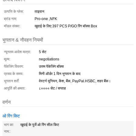
उत्पत्ति के प्लेस:
ताइवान
ब्रांड नाम:
Pro-one ,NFK
मॉडल संख्या:
खुदाई के लिए 397 PCS P/GO रिंग बॉक्स Box
भुगतान & नौवहन नियमों
न्यूनतम आदेश मात्रा:
5 सेट
मूल्य:
negotiations
पैकेजिंग विवरण:
उत्तम पैकेजिंग बॉक्स
प्रसव के समय:
मिनी ऑर्डर 1 दिन भुगतान के बाद
भुगतान शर्तें:
वेस्टर्न यूनियन, कैश, बैंक, PayPal.HSBC, शहर बैंक।
आपूर्ति की क्षमता:
८०००० सेट / सप्ताह
वर्णन
ओ रिंग किट
भाग का
खुदाई के पुर्जे ओ रिंग सील किट
नाम::