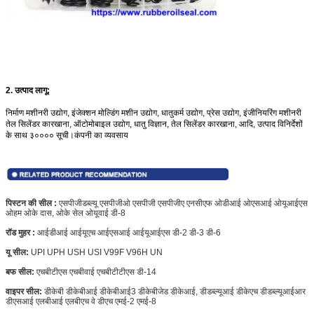
2. उत्पाद लागू:
निर्माण मशीनरी उद्योग, इंजेक्शन मोल्डिंग मशीन उद्योग, धातुकर्म उद्योग, प्रेस उद्योग, इंजीनियरिंग मशीनरी
तेल सिलेंडर कारखाना, ऑटोमोबाइल उद्योग, धातु विज्ञान, तेल सिलेंडर कारखाना, आदि, उत्पाद विनिर्देशों
के साथ ३०००० सूची।कंपनी का व्यवसाय
पिस्टन की सील :
एसपीजीडब्ल्यू एसपीजीओ एसपीजी एसपीजीए एनसीएफ ओडीआई ओएसआई ओयूआईएस
ओहम ओके दास, ओके सेल ओयूवाई डी-8
रॉड मुहर :
आईडीआई आईयूएच आईएसआई आईयूआईएस डी-2 डी-3 डी-6
यू सील:
UPI UPH USH USI V99F V96H UN
बफ सील:
एचबीटीएस एचबीवाई एचबीटीटीएस डी-14
वाइपर सील:
डीकेबी डीकेबीआई डीकेबीआई3 डीकेबीजेड डीकेआई, डीडब्ल्यूआई डीकेएच
डीडब्ल्यूआईआर
डीएसआई एलबीआई एलबीएच वे डीएच एमई-2 एमई-8