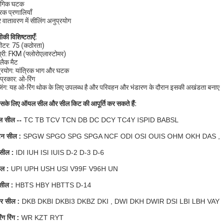
योगिक घटक
रिक प्रणालियाँ
 वातावरण में सीलिंग अनुप्रयोग
की विशिष्टताएँ:
मीटर: 75 (कठोरता)
्री: FKM (फ्लोरोएलास्टोमर)
ब्लैक मैट
्रयोग: यांत्रिक भाग और घटक
प्रकार: ओ-रिंग
जिंग: यह ओ-रिंग थोक के लिए उपलब्ध है और परिवहन और भंडारण के दौरान इसकी अखंडता बनाए र
सके लिए ऑयल सील और सील किट की आपूर्ति कर सकते हैं:
 सील --
TC TB TCV TCN DB DC DCY TC4Y ISPID BABSL
टन सील :
SPGW SPGO SPG SPGA NCF ODI OSI OUIS OHM OKH DAS , 
सील :
IDI IUH ISI IUIS D-2 D-3 D-6
ील :
UPI UPH USH USI V99F V96H UN
 सील :
HBTS HBY HBTTS D-14
पर सील :
DKB DKBI DKBI3 DKBZ DKI , DWI DKH
DWIR
DSI LBI LBH VAY
ंग रिंग :
WR KZT RYT