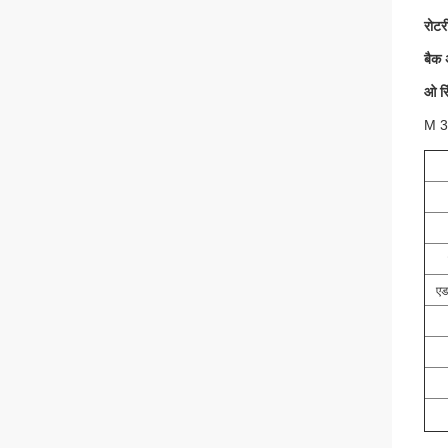
रोटर
बैक 
ओ रि
M 3
एड