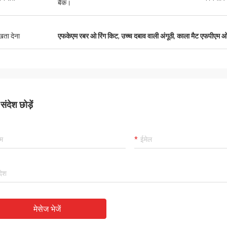
कार्लो
बैंक।
अच्छा आपूर्तिकर्ता, और हमेशा पेशेवर सुझाव देते हुए, माल
अच्छी गुणवत्ता वाले हैं, हमारे पास भविष्य में लंबे समय तक
ुखता देना
एफकेएम रबर ओ रिंग किट
,
उच्च दबाव वाली अंगूठी
,
काला मैट एफपीएम ओ 
सहयोग होगा।
ंदेश छोड़ें
मेसेज भेजें