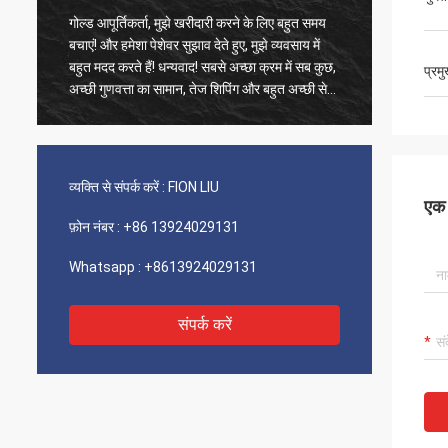
के लिए बहुत समय
पुराने ग्राहक, चीजें अभी भी हमेशा की तरह हैं, एजेंसी के
उत्पाद 100% प्रामाणिक, उत्कृष्ट लागत प्रदर्शन हैं।
फास्ट शिपिंग और बहुत अच्छा सर्विसिक मैं 5 सितारों का
प्रम
 बहुत अच्छी सेवा
वर्णन करने की सलाह देता हूं!
गया! आपके
 हैं और अधिक
गे
व्यक्ति से संपर्क करें :
FION LIU
एक स
फ़ोन नंबर :
+86 13924029131
Whatsapp :
+8613924029131
संपर्क करें