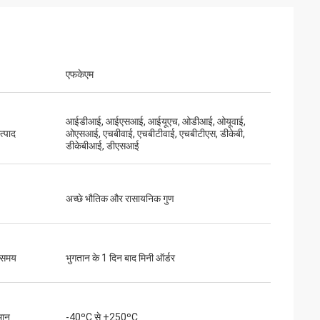
एफकेएम
आईडीआई, आईएसआई, आईयूएच, ओडीआई, ओयूवाई,
त्पाद
ओएसआई, एचबीवाई, एचबीटीवाई, एचबीटीएस, डीकेबी,
डीकेबीआई, डीएसआई
अच्छे भौतिक और रासायनिक गुण
 समय
भुगतान के 1 दिन बाद मिनी ऑर्डर
मान
-40ºC से +250ºC