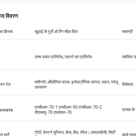
पाद विवरण
का हिस्सा
खुदाई के पुर्जे ओ रिंग सील किट
सामग्री
उच्च दबाव प्रतिरोध, पहनने का प्रतिरोध
संबंधित उ
मशीनरी, औद्योगिक घटक, इलेक्ट्रॉनिक उत्पाद, वाहन, घरेलू
ण रेंज
विशेषता
उपकरण
एनबीआर-70-1 एनबीआर-90 एनबीआर-70-2
प्रसव के
romete
वीएमक्यू-70 एफकेएम-70
टीटी, वेस्टर्न यूनियन, कैश, बैंक, पेपैल। एचएसबीसी, सिटी
न शर्तें
कार्य ताप