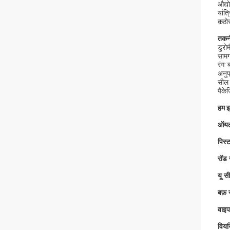
औद्
यांत्
कठोर
तकनी
डुरो
सामग
रंग: 
अनुप
सील 
पैके
हम इ
ऑयल
पिस्
रॉड 
यू स
बफ़
वाइ
वियरि