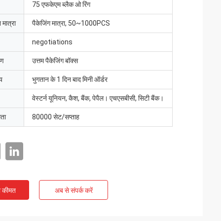
75 एफकेएम ब्लैक ओ रिंग
 मात्रा
पैकेजिंग मात्रा, 50~1000PCS
negotiations
रण
उत्तम पैकेजिंग बॉक्स
य
भुगतान के 1 दिन बाद मिनी ऑर्डर
वेस्टर्न यूनियन, कैश, बैंक, पेपैल। एचएसबीसी, सिटी बैंक।
मता
80000 सेट/सप्ताह
ी कीमत
अब से संपर्क करें