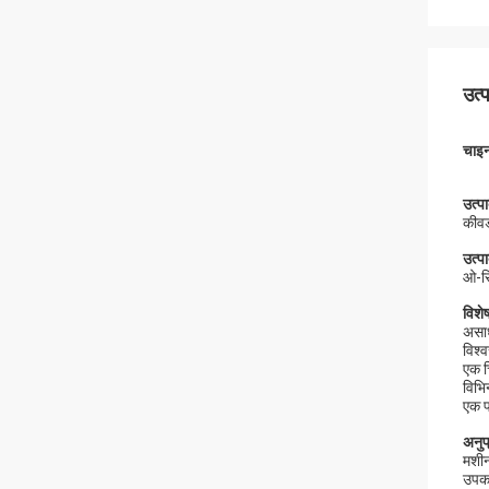
उत्
चाइन
उत्प
कीवर
उत्प
ओ-रि
विशेष
असाध
विश्
एक च
विभिन
एक प्
अनुप
मशीन
उपक