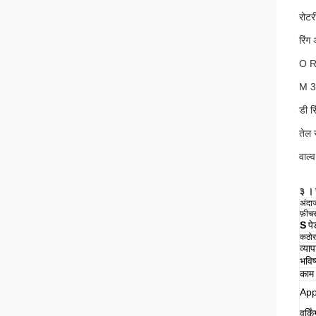
रोट
रिंग 
O Ri
M 3.
डी र
तेल 
वाल्
३
।
अंदा
फ़ीच
S
पे
कठोर
व्या
भविष
काम 
App
वर्कि