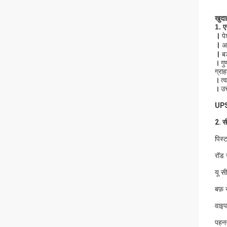
खुद
1. ए
।
पे
।
अ
।
ब
।
गु
ग्रा
।
त्
।
उत
UPSE
2. स
पिस
रॉड
यू 
बफ़
वाइ
पहन