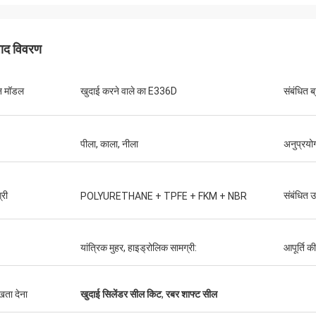
पाद विवरण
न मॉडल
खुदाई करने वाले का E336D
संबंधित ब्
पीला, काला, नीला
अनुप्रयो
्री
संबंधित उ
POLYURETHANE + TPFE + FKM + NBR
यांत्रिक मुहर, हाइड्रोलिक सामग्री:
आपूर्ति क
ुखता देना
खुदाई सिलेंडर सील किट
,
रबर शाफ्ट सील
मुतकिलवा विल्सन अफ्रीका