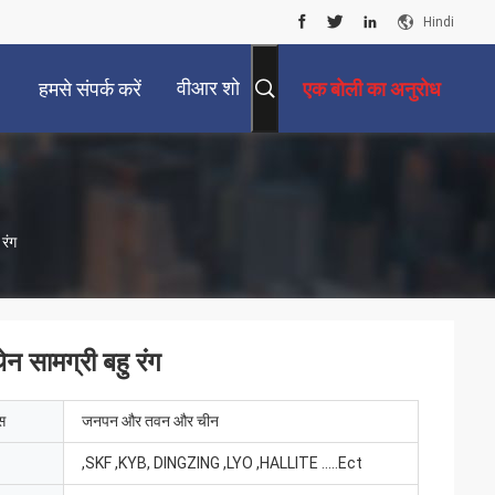
Hindi
वीआर शो
हमसे संपर्क करें
एक बोली का अनुरोध
रंग
न सामग्री बहु रंग
ेस
जनपन और तवन और चीन
,SKF ,KYB, DINGZING ,LYO ,HALLITE .....Ect