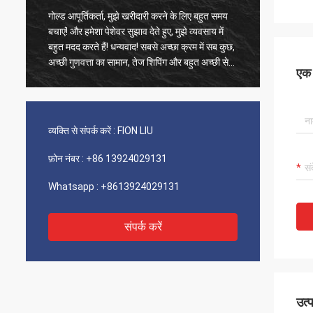
गोल्ड आपूर्तिकर्ता, मुझे खरीदारी करने के लिए बहुत समय
पुराने ग्
बचाएं! और हमेशा पेशेवर सुझाव देते हुए, मुझे व्यवसाय में
उत्पाद 1
बहुत मदद करते हैं! धन्यवाद! सबसे अच्छा क्रम में सब कुछ,
फास्ट शिप
अच्छी गुणवत्ता का सामान, तेज शिपिंग और बहुत अच्छी सेवा
वर्णन करन
एक स
जो मैं सुझाता हूं। 5 सितारों को शामिल किया गया! आपके
उत्पाद ठीक और उच्च गुणवत्ता के दिखते हैं और अधिक
खरीदने के लिए आपके कॉम्ने से संपर्क करेंगे
व्यक्ति से संपर्क करें :
FION LIU
फ़ोन नंबर :
+86 13924029131
Whatsapp :
+8613924029131
संपर्क करें
उत्