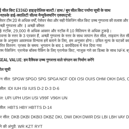
ाई सील किट E336D
हाइड्रोलिक बाल्टी / हाथ / बूम सील किट पर्याप्त सूची के साथ
नएफके हाई-क्वालिटी सील्स मैन्युफैक्चरिंग एक्सपर्ट्स:
शेवर टीम 20 से अधिक वर्षों, पेशेवर सेवा और सही पैकेजिंग सील किट उच्च गुणवत्ता की तलाश और
।
च्छी गुणवत्ता और
अच्छी कीमत
ड़े स्टॉक, 29,000 से अधिक आकार और स्टॉक में 10 मिलियन से अधिक टुकड़े।
णवत्ता के स्तर के 3 प्रकार हैं, अच्छी गुणवत्ता के स्तर के साथ जापान तेल सील, ताइवान तेल
हक के अनुसार आवश्यक विन्यास हमें बताने के लिए, हम अनुसार होगा। उचित मूल्य के घटकों क
वरित वितरण: प्रसव के समय: भुगतान के बाद 1 कार्यदिवस में भेज दिया गया
्तम पैकेजिंग: प्रत्येक बॉक्स पैकिंग के लिए प्रत्येक किट,
नाजुक गत्ते का डिब्बा के साथ NFK ब्र
AL VALUE: हम वैश्विक उच्च गुणवत्ता वाले संगठन का निर्माण करेंगे
ील सूची
्टन सील: SPGW SPGO SPG SPGA NCF ODI OSI OUIS OHM OKH DAS, 
 सील: IDI IUH ISI IUIS D-2 D-3 D-6
सील: UPI UPH USH USI V99F V96H UN
 सील: HBTS HBY HBTTS D-14
पर सील: DKB DKBI DKBI3 DKBZ DKI, DWI DKH
DWIR
DSI LBI LBH VAY 
ने की अंगूठी: WR KZT RYT