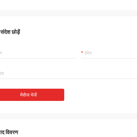
कार्लो
राहक, चीजें अभी भी हमेशा की तरह हैं, एजेंसी के
अच्छा आपूर्तिकर्ता, और हमेशा पेशे
00% प्रामाणिक, उत्कृष्ट लागत प्रदर्शन हैं।
अच्छी गुणवत्ता वाले हैं, हमारे पास
िंग और बहुत अच्छा सर्विसिक मैं 5 सितारों का
सहयोग होगा।
े की सलाह देता हूं!
ंदेश छोड़ें
मेसेज भेजें
पाद विवरण