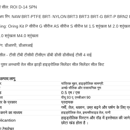
री सील: ROI D-14 SPN
अप रिंग:
N4W
BRT-PTFE BRT-
NYLON
BRT3 BRT3 BRT-G BRT-P BRN2
ng: Oring Kit P सीरीज G सीरीज AS सीरीज S सीरीज M 1.5 श्रृंखला M 2.0 श्रृंखल
0 श्रृंखला M4.0 श्रृंखला
िंग: डीआरपी, डीआरआई
सील - टीसी टीबी टीसीवी टीसीएन डीबी डीसी डीसीवाई टीसी 4 वाई
व पुशर
अस्थायी तेल सील झाड़ी हाइड्रोलिक सिलेंडर सील सिलेंडर सील किट
उत्पाद लागू:
ज:
यांत्रिक मुहर, हाइड्रोलिक सामग्री:
र
अच्छे भौतिक और रासायनिक गुण
ड
0.5 एम / एस
ता
पीयू 93 ए, एनबीआर 90
पार के प्रकार
प्रदायक
्य
गर्मी, तेल, थकान, उम्र बढ़ने और घर्षण के लिए प्
करने का माध्यम
हाइड्रोलिक तेल, इमल्सीफाइड तेल, पानी
हाइड्रोलिक पिस्टन और रॉड में इस्तेमाल की जाने
licantion
छोटा खंड होता है
।
ंग टेम्परेचर