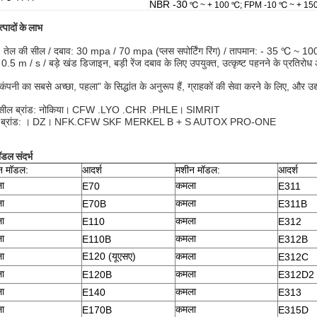
NBR -30
℃ ~ + 100
℃;
FPM
-10
℃ ~ + 15
त्पादों के लाभ
तेल की सील / दबाव: 30 mpa / 70 mpa (प्लस सपोर्टिंग रिंग) / तापमान: - 35 ℃ ~ 1
 0.5 m / s / बड़े खंड डिजाइन, बड़ी रेंज दबाव के लिए उपयुक्त, उत्कृष्ट पहनने के प्रतिरो
कंपनी का सबसे अच्छा, पहला" के सिद्धांत के अनुरूप हैं, ग्राहकों की सेवा करने के लिए, और उद्यो
सील ब्रांड: नोकिया।
CFW .LYO .CHR .PHLE।
SIMRIT
ब्रांड: ।
DZ।
NFK.CFW SKF MERKEL B + S AUTOX PRO-ONE
डल संदर्भ
न मॉडल:
आदर्श
मशीन मॉडल:
आदर्श
ा
कमला
E70
E311
ा
कमला
E70B
E311B
ा
कमला
E110
E312
ा
कमला
E110B
E312B
ा
E120 (यूएसए)
कमला
E312C
ा
कमला
E120B
E312D2
ा
कमला
E140
E313
ा
कमला
E170B
E315D