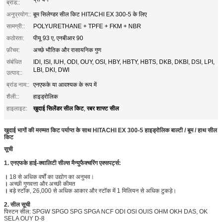
ब्रांड::
अनुप्रयोग::
बूम सिलेण्डर सील किट HITACHI EX 300-5 के लिए
सामग्री::
POLYURETHANE + TPFE + FKM + NBR
कठोरता:
पीयू 93 ए, एनबीआर 90
फ़ीचर:
अच्छे भौतिक और रासायनिक गुण
संबंधित
IDI, ISI, IUH, ODI, OUY, OSI, HBY, HBTY, HBTS, DKB, DKBI, DSI, LPI,
LBI, DKI, DWI
उत्पाद::
ब्रांड नाम::
एनएफके या आवश्यक के रूप में
शैली::
हाइड्रोलिक
खुदाई सिलेंडर सील किट
रबर शाफ्ट सील
हाइलाइट:
,
खुदाई भागों की मरम्मत किट पर्याप्त के साथ HITACHI EX 300-5 हाइड्रोलिक बाल्टी / बूम / हाथ सील
किट
सूची
1. एनएफके हाई-क्वालिटी सील्स मैन्युफैक्चरिंग एक्सपर्ट्स:
।
18 से अधिक वर्षों का उद्योग का अनुभव।
।
अच्छी गुणवत्ता और अच्छी कीमत
।
बड़े स्टॉक, 26,000 से अधिक आकार और स्टॉक में 1 मिलियन से अधिक टुकड़े।
2. सील सूची
पिस्टन सील: SPGW SPGO SPG SPGA NCF ODI OSI OUIS OHM OKH DAS, OK
SELA OUY D-8