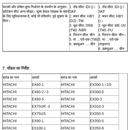
घटकों और उचित मूल्य निर्धारण के उपयोग के अनुसार
1. रॉड सील: IDI () /
1. रॉड सील: IDI () /
कोटेशन शीट अन्य मॉडल। मूल्य केवल ग्राहक के संदर्भ
SKF
SKF
के लिए सुविधाजनक है, कोई भी परिवर्तन, पूर्व सूचना के
2. बफर सील: HBY
2. बफर सील: HBY
बिना।
(DZ) -TW
()।
3. धूल सील: DKB
3. धूल सील: ME-1N
(TW) -NBR
(TW) -PU
4. पिस्टन सील: चीन
4. पिस्टन सील: चीन।
5. या ..: प्रो-एक (TW)
5. या ..: प्रो-एक
6. डब्ल्यूआर ....: चीन
(ताइवान)
6. डब्ल्यूआर ....: चीन
7. मॉडल का निर्देश
ब्रांड का नाम
आदर्श
ब्रांड का नाम
आदर्श
HITACHI
EX60-1
HITACHI
EX300-1 / 2/3
HITACHI
EX60-2 / 3
HITACHI
EX300-5
HITACHI
EX60-5
HITACHI
EX30-3
HITACHI
EX75UR -3
HITACHI
EX310-3
HITACHI
EX75US
HITACHI
EX350-5
HITACHI
EX90-1
HITACHI
EX350-5
HITACHI
EX100-1
HITACHI
EX350-6