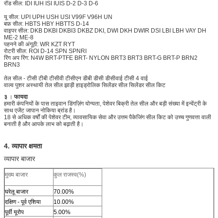
रॉड सील: IDI IUH ISI IUIS D-2 D-3 D-6
यू सील: UPI UPH USH USI V99F V96H UN
बफ़ सील: HBTS HBY HBTTS D-14
वाइपर सील: DKB DKBI DKBI3 DKBZ DKI, DWI DKH
DWIR
DSI LBI LBH VAY DH
ME-2 ME-8
पहनने की अंगूठी: WR KZT RYT
रोटरी सील: ROI D-14 SPN SPNRI
रिंग अप रिंग:
N4W
BRT-PTFE BRT-
NYLON
BRT3 BRT3 BRT-G BRT-P BRN2
BRN3
तेल सील - टीसी टीबी टीसीवी टीसीएन डीबी डीसी डीसीवाई टीसी 4 वाई
वाल्व पुशर
अस्थायी तेल सील झाड़ी हाइड्रोलिक सिलेंडर सील सिलेंडर सील किट
३
।
फायदा
हमारी कंपनियों के पास ताइवान डिंगज़िंग योग्यता, पेशेवर बिक्री तेल सील और बड़ी संख्या में इन्वेंट्री के
साथ एजेंट जापान नोकिया ब्रांड है।
18 से अधिक वर्षों की पेशेवर टीम, व्यावसायिक सेवा और उत्तम पैकेजिंग सील किट को उच्च गुणवत्ता वाली
बनाती है और आपके लाभ को बढ़ाती है।
4. व्यापार क्षमता
व्यापार बाजार
मुख्य बाजार
कुल राजस्व(%)
घरेलू बाजार
70.00%
दक्षिण - पूर्व एशिया
10.00%
पूर्वी यूरोप
5.00%