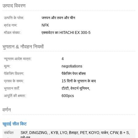
उत्पाद विवरण
उत्पत्ति के प्लेस:
जनपन और तवन और चीन
ब्रांड नाम:
NFK
मॉडल संख्या:
एक्सावेटर का HITACHI EX 300-5
भुगतान & नौवहन नियमों
न्यूनतम आदेश मात्रा:
4
मूल्य:
negotiations
पैकेजिंग विवरण:
पैकेजिंग पेपर बॉक्स
प्रसव के समय:
15 दिनों के भुगतान के बाद
भुगतान शर्तें:
टी/टी, वेस्टर्न यूनियन,
आपूर्ति की क्षमता:
600pcs
वर्णन
खुदाई सील किट
संबंधित
SKF, DINGZING, , KYB, LYO, हैलाइट, PET, KOYO, पार्कर, CFW, B + S,
प्रो-वन