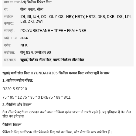
भाग का नाम:
Adj सिलेंडर रिपेयर किट
रंग:
पीला, काला, नीला
संबंधित
IDI, ISI, IUH, ODI, OUY, OSI, HBY, HBTY, HBTS, DKB, DKBI, DSI, LPI,
LBI, DKI, DWI
उत्पाद::
सामग्री::
POLYURETHANE + TPFE + FKM + NBR
चाहे मानक:
मानक
ब्रांड:
NFK
कठोरता:
पीयू 93 ए, एनबीआर 90
खुदाई सिलेंडर सील किट
बाल्टी सिलेंडर सील किट
हाइलाइट:
,
खुदाई भागों सील किट HYUNDAI R305 सिलेंडर मरम्मत किट पर्याप्त सूची के साथ
1.
आवेदन मशीन मॉडल:
R220-5 SE210
75 * 95 * 12 75 * 95 * 3 DKB75 * 89 * 8/11
2. पैकेजिंग और वितरण
तेल सील फैक्ट्री का उत्पादन करने वाला नोकिया ब्रांड जापान में सबसे पहले है, यह इतिहास है तेल तेल
सील का इतिहास
पैकेजिंग विवरण
पैकिंग के लिए प्लास्टिक और पैकेज के लिए गत्ते का डिब्बा, और जैसा कि आप अपेक्षित हैं।