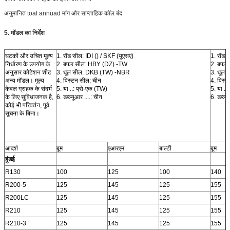
अनुमानित toal annuad मांग और साप्ताहिक कॉल बंद
5.
मॉडल का निर्देश
घटकों और उचित मूल्य
1. रॉड सील: IDI () / SKF (यूएसए)
1. रॉड स
निर्धारण के उपयोग के
2. बफर सील: HBY (DZ) -TW
2. बफर
अनुसार कोटेशन शीट
3. धूल सील: DKB (TW) -NBR
3. धूल
अन्य मॉडल। मूल्य
4. पिस्टन सील: चीन
4. पिस्
केवल ग्राहक के संदर्भ
5. या ..: प्रो-एक (TW)
5. या ..
के लिए सुविधाजनक है,
6. डब्ल्यूआर ....: चीन
6. डब्ल्य
कोई भी परिवर्तन, पूर्व
सूचना के बिना।
आदर्श
बूम
एआरएम
बाल्टी
बूम
हुंडई
R130
100
125
100
140
R200-5
125
145
125
155
R200LC
125
145
125
155
R210
125
145
125
155
R210-3
125
145
125
155