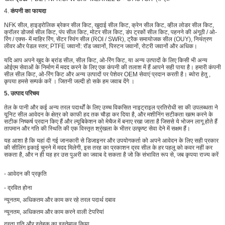
4.
कंपनी का फायदा
NFK सील, हाइड्रोलिक ब्रेकर सील किट, खुदाई सील किट, क्रेन सील किट, व्हील लोडर सील किट,
क्रॉलर डोजर्स सील किट, पंप सील किट, मोटर सील किट, डंप ट्रकों सील किट, पहनने की अंगूठी / ओ-
रिंग / एक्स- में माहिर रिंग, सेंटर स्विंग सील (ROI / SWR), ट्रैक समायोजक सील (OUY), नियंत्रण
लीवर और पेडल स्तर;
PTFE जवानों: रॉड जवानों, पिस्टन जवानों, रोटरी जवानों और अधिक।
यदि आप अपने खुद के ब्रांड सील, सील किट, ओ-रिंग किट, या अन्य उत्पादों के लिए किसी भी अन्य
ओईएम सेवाओं के निर्माण में मदद करने के लिए एक कंपनी की तलाश में हैं
आपने सही पाया है।
हमारी कंपनी
सील सील किट, ओ-रिंग किट और अन्य उत्पादों पर पेशेवर OEM सेवाएं प्रदान करती है।
ब्योरा हेतु ,
कृपया हमसे सम्पर्क करें ।
जितनी जल्दी हो सके हम जवाब देंगे ।
5.
उत्पाद परिचय
तेल के पानी और कई अन्य तरल पदार्थों के लिए उच्च विकसित नाइट्राइल प्रतिरोधी सा की उपलब्धता ने
यूनिट सील आवेदन के क्षेत्र को काफी हद तक चौड़ा कर दिया है, और मशीनिंग सटीकता खत्म करने के
सटीक निष्कर्ष प्रदान किए हैं और ल्यूबिकेशन को मेचैज में बनाए रखा जाता है जिससे ये भोजन लागू होते हैं
तापमान और गति की स्थिति की एक विस्तृत श्रृंखला के भीतर उत्कृष्ट सेवा देने में सक्षम हैं।
यह आशा है कि यहां दी गई जानकारी से डिजाइनर और उपयोगकर्ता को अपने आवेदन के लिए सही प्रकार
की सीलिंग इकाई चुनने में मदद मिलेगी, इस तरह का प्रकाशन द्रव सील के हर पहलू को कवर नहीं कर
सकता है, और न ही यह हर उस पुअरी का जवाब दे सकता है जो कि संभावित रूप से, जब कृपया राज्य करें
- आवेदन की प्रकृति
- द्रवित होना
न्यूनतम, अधिकतम और काम कर रहे तरल पदार्थ दबाव
न्यूनतम, अधिकतम और काम करने वाली टेपरियां
दस्ता गति और स्नेहक का इस्तेमाल किया