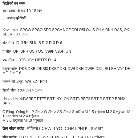
डिलीवरी का समय
आप आदेश के बाद 10-15 दिन
3. उत्पाद श्रेणियों
पिस्टन सील: SPGW SPGO SPG SPGA NCF ODI OSI OUIS OHM OKH DAS, OK
SELA OUY D-8
रॉड सील: IDI IUH ISI IUIS D-2 D-3 D-6
यू सील: UPI UPH USH USI V99F V96H UN
बफ़ सील: HBTS HBY HBTTS D-14
वाइपर सील: DKB DKBI DKBI3 DKBZ DKI, DWI DKH
DWIR
DSI LBI LBH VAY DH
ME-2 ME-8
पहनने की अंगूठी: WR KZT RYT
रोटरी सील: ROI D-14 SPN
रिंग अप रिंग:
N4W
BRT-PTFE BRT-
NYLON
BRT3 BRT3 BRT-G BRT-P BRN2
BRN3
O Ring: Oring Kit P सीरीज G सीरीज AS सीरीज S सीरीज M 1.5 श्रृंखला M 2.0 श्रृंखला M
1.9series M 2.4 श्रृंखला
M 3.0 श्रृंखला M4.0 श्रृंखला
तेल सील ब्रांड:
नोकिया।
CFW .LYO .CHR।
PHLE।
SIMRIT
सील ब्रांड:
। DZ। NFK.CFW SKF MERKEL B + S AUTOX प्रो-एक