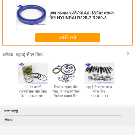
उच्च तापमान प्रतिरोधी Adj सिलेंडर मरम्मत
किट HYUNDAI R225-7 R290-3
R305-7 पर्याप्त सूची के साथ
जारी रखें
खुदाई सील किट
अधिक
ु PC800
390B बाल्टी
टिकाऊ खुदाई सील
खुदाई नियंत्रण वाल्व
EX400-3 
PC850SE
हाइड्रोलिक सील किट
किट, पंप हाइड्रोलिक
सील किट
हाइड्रोलिक
-69540
TPFE FKM NBR
सिलेंडर मरम्मत किट
KOBELCO
कि
40 खुदाई
सामग्री उच्च तापमान
K5V140DT
SK350-6 पहनने
 सील किट
प्रतिरोधी
प्रतिरोधी NBR
सामग्री लंबी उम्र
भाषा बदलें
Hindi