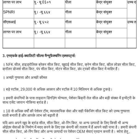
लागत पर लाभ
पु - यू 01०१
पीला
केंद्र संयुक्त
उच्च दबा
SPNRI
पु। -यू ६६४
नीला
केंद्र संयुक्त
सीएसआई
पु - यू ६५२
नीला
केंद्र संयुक्त
उच्च ताप
लागत पर लाभ
पु। -यू ६६४
नीला
केंद्र संयुक्त
3. एनएफके हाई-क्वालिटी सील्स मैन्युफैक्चरिंग एक्सपर्ट्स:
।
NFK सील, हाइड्रोलिक ब्रेकर सील किट, खुदाई सील किट, क्रेन सील किट, व्हील लोडर सील किट,
क्रॉलर डोजर्स सील किट, पंप सील किट, मोटर सील किट, डंप ट्रकों सील किट में माहिर हैं।
।
अच्छी गुणवत्ता और अच्छी कीमत
।
बड़े स्टॉक, 29,000 से अधिक आकार और स्टॉक में 10 मिलियन से अधिक टुकड़े।
।
हमारी कंपनियों के पास ताइवान डिंगज़िंग योग्यता, पेशेवर बिक्री तेल सील और बड़ी संख्या में इन्वेंट्री के
साथ एजेंट जापान नोकिया ब्रांड है।
।
18 से अधिक वर्षों की पेशेवर टीम, व्यावसायिक सेवा और सही पैकेजिंग सील किट को उच्च गुणवत्ता
वाली बनाती है और आपके लाभ को बढ़ाती है
यदि आप अपने खुद के ब्रांड सील, सील किट, ओ-रिंग किट, या अन्य उत्पादों के लिए किसी भी अन्य
ओईएम सेवाओं के निर्माण में मदद करने के लिए एक कंपनी की तलाश में हैं
आपने सही पाया है।
हमारी कंपनी
सील सील किट, ओ-रिंग किट और अन्य उत्पादों पर पेशेवर OEM सेवाएं प्रदान करती है।
ब्योरा हेतु ,