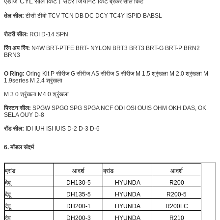
एडीजे CYL सील किट।
सेंटर जियोनट किट
ब्रेकर सील किट
तेल सील:
टीसी टीबी TCV TCN DB DC DCY TC4Y ISPID BABSL
रोटरी सील:
ROI D-14 SPN
रिंग अप रिंग:
N4W
BRT-PTFE BRT-
NYLON
BRT3 BRT3 BRT-G BRT-P BRN2
BRN3
O Ring:
Oring Kit P सीरीज G सीरीज AS सीरीज S सीरीज M 1.5 श्रृंखला M 2.0 श्रृंखला M
1.9series M 2.4 श्रृंखला
M 3.0 श्रृंखला M4.0 श्रृंखला
पिस्टन सील:
SPGW SPGO SPG SPGA NCF ODI OSI OUIS OHM OKH DAS, OK
SELA OUY D-8
रॉड सील:
IDI IUH ISI IUIS D-2 D-3 D-6
6.
मॉडल संदर्भ
ब्रांड
आदर्श
ब्रांड
आदर्श
देवू
DH130-5
HYUNDA
R200
देवू
DH135-5
HYUNDA
R200-5
देवू
DH200-1
HYUNDA
R200LC
देवू
DH200-3
HYUNDA
R210