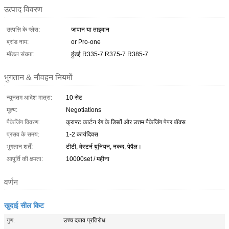
उत्पाद विवरण
उत्पत्ति के प्लेस:
जापान या ताइवान
ब्रांड नाम:
or Pro-one
मॉडल संख्या:
हुंडई R335-7 R375-7 R385-7
भुगतान & नौवहन नियमों
न्यूनतम आदेश मात्रा:
10 सेट
मूल्य:
Negotiations
पैकेजिंग विवरण:
क्राफ्ट कार्टन रंग के डिब्बों और उत्तम पैकेजिंग पेपर बॉक्स
प्रसव के समय:
1-2 कार्यदिवस
भुगतान शर्तें:
टीटी, वेस्टर्न यूनियन, नकद, पेपैल।
आपूर्ति की क्षमता:
10000set / महीना
वर्णन
खुदाई सील किट
गुण:
उच्च दबाव प्रतिरोध