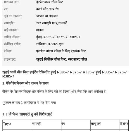
भाग का नाम:
हेरफेर वाल्व सील किट
रंग:
काले और अन्य रंग
मूल का स्थान::
जापान या ताइवान
सामग्री::
रबर सामग्री या पु सामग्री
चाहे मानक:
मानक
मशीन मॉडल:
हुंडई R335-7 R375-7 R385-7
संबंधित ब्रांड:
नोकिया ORPro- एक
पैकिंग:
प्रत्येक बॉक्स पैकिंग के लिए प्रत्येक किट
खुदाई सिलेंडर सील किट
रबर शाफ्ट सील
हाइलाइट:
,
खुदाई भागों सील किट हाईटैंस रेसिस्टेंट हुंडई R385-7 R375-7 R335-7 हुंडई R335-7 R375-7
R385-7
1. पैकेजिंग विवरण और प्रसव के समय
पैकिंग के लिए प्लास्टिक और पैकेज के लिए गत्ते का डिब्बा, और जैसा कि आप अपेक्षित हैं।
भुगतान के बाद 1 कार्यदिवस में भेज दिया गया
विभिन्न सामग्री पु की विशेषताएं
२
।
Tpye
सामग्री
रंग
लागू करें
विशेषताए