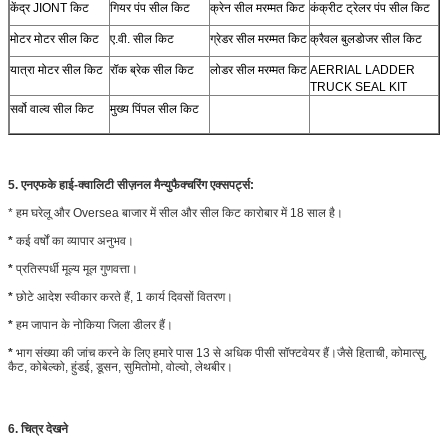
केंद्र JIONT किट
गियर पंप सील किट
क्रेन सील मरम्मत किट
कंक्रीट ट्रेलर पंप सील किट
मोटर मोटर सील किट
ए.वी. सील किट
ग्रेडर सील मरम्मत किट
क्रैवल बुलडोजर सील किट
यात्रा मोटर सील किट
रॉक ब्रेक सील किट
लोडर सील मरम्मत किट
AERRIAL LADDER
TRUCK SEAL KIT
सर्वो वाल्व सील किट
मुख्य पिंपल सील किट
5. एनएफके हाई-क्वालिटी सीज़नल मैन्युफैक्चरिंग एक्सपर्ट्स:
* हम घरेलू और Oversea बाजार में सील और सील किट कारोबार में 18 साल है।
*
कई वर्षों का व्यापार अनुभव।
*
प्रतिस्पर्धी मूल्य मूल गुणवत्ता।
*
छोटे आदेश स्वीकार करते हैं, 1 कार्य दिवसों वितरण।
*
हम जापान के नोकिया जिला डीलर हैं।
*
भाग संख्या की जांच करने के लिए हमारे पास 13 से अधिक पीसी सॉफ्टवेयर हैं।जैसे हिताची, कोमात्सु,
कैट, कोबेल्को, हुंडई, डूसन, सुमितोमो, वोल्वो, लेथबीर।
6. चित्र देखने