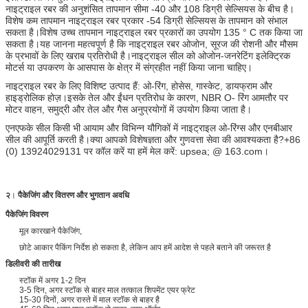
नाइट्राइल रबर की अनुशंसित तापमान सीमा -40 और 108 डिग्री सेल्सियस के बीच है।
विशेष कम तापमान नाइट्राइल रबर प्रकार -54 डिग्री सेल्सियस के तापमान को संभाल
सकता है।विशेष उच्च तापमान नाइट्राइल रबर प्रकारों का उपयोग 135 ° C तक किया जा
सकता है।यह जानना महत्वपूर्ण है कि नाइट्राइल रबर ओजोन, सूरज की रोशनी और मौसम
के प्रभावों के लिए खराब प्रतिरोधी है।नाइट्राइल सील को ओजोन-जनरेटिंग इलेक्ट्रिक
मोटर्स या उपकरण के आसपास के क्षेत्र में संग्रहीत नहीं किया जाना चाहिए।
नाइट्राइल रबर के लिए विशिष्ट उत्पाद हैं: ओ-रिंग, होसेस, गास्केट, डायफ्राम और
हाइड्रोलिक होज़।इसके तेल और ईंधन प्रतिरोध के कारण, NBR O- रिंग आमतौर पर
मोटर वाहन, समुद्री और तेल और गैस अनुप्रयोगों में उपयोग किया जाता है।
एनएफके सील किसी भी आयाम और विभिन्न यौगिकों में नाइट्राइल ओ-रिंग्स और एनबीआर
सील की आपूर्ति करती है।क्या आपको विशेषज्ञता और गुणवत्ता सेवा की आवश्यकता है?+86
(0) 13924029131 पर कॉल करें या हमें मेल करें: upsea; @ 163.com।
२
।
पैकेजिंग और वितरण और भुगतान अवधि
पैकेजिंग विवरण
मूल कारखाने पैकेजिंग,
छोटे आकार पैकिंग निर्देश हो सकता है, लेकिन आप हमें आदेश से पहले बताने की जरूरत है
डिलीवरी की तारीख
स्टॉक में अगर 1-2 दिन
3-5 दिन, अगर स्टॉक से बाहर माल तत्काल शिपमेंट एयर फ्रेट
15-30 दिनों, अगर रास्ते में माल स्टॉक से बाहर है