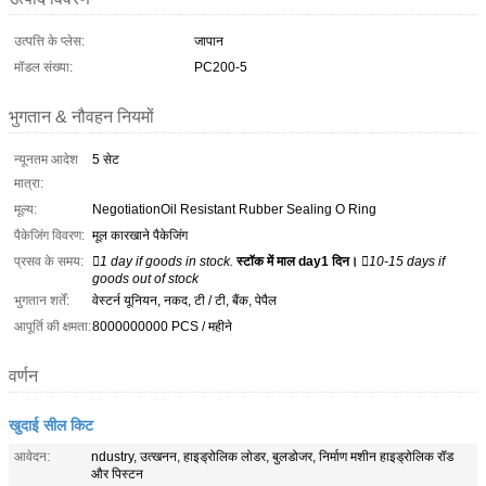
उत्पत्ति के प्लेस:
जापान
मॉडल संख्या:
PC200-5
भुगतान & नौवहन नियमों
न्यूनतम आदेश
5 सेट
मात्रा:
मूल्य:
NegotiationOil Resistant Rubber Sealing O Ring
पैकेजिंग विवरण:
मूल कारखाने पैकेजिंग
प्रसव के समय:
1 day if goods in stock.
स्टॉक में माल day1 दिन।
10-15 days if
goods out of stock
भुगतान शर्तें:
वेस्टर्न यूनियन, नकद, टी / टी, बैंक, पेपैल
आपूर्ति की क्षमता:
8000000000 PCS / महीने
वर्णन
खुदाई सील किट
आवेदन:
ndustry, उत्खनन, हाइड्रोलिक लोडर, बुलडोजर, निर्माण मशीन हाइड्रोलिक रॉड
और पिस्टन