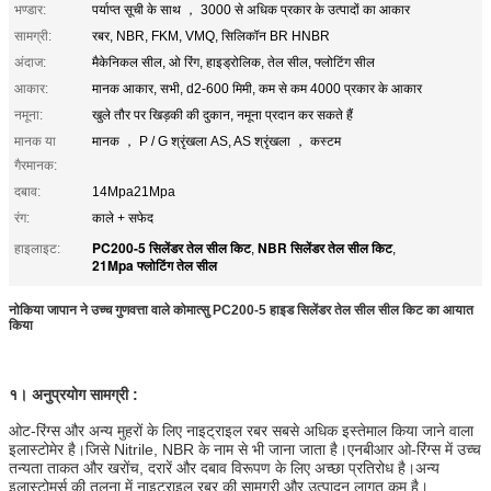
भण्डार:
पर्याप्त सूची के साथ ， 3000 से अधिक प्रकार के उत्पादों का आकार
सामग्री:
रबर, NBR, FKM, VMQ, सिलिकॉन BR HNBR
अंदाज:
मैकेनिकल सील, ओ रिंग, हाइड्रोलिक, तेल सील, फ्लोटिंग सील
आकार:
मानक आकार, सभी, d2-600 मिमी, कम से कम 4000 प्रकार के आकार
नमूना:
खुले तौर पर खिड़की की दुकान, नमूना प्रदान कर सकते हैं
मानक या
मानक ， P / G श्रृंखला AS, AS श्रृंखला ， कस्टम
गैरमानक:
दबाव:
14Mpa21Mpa
रंग:
काले + सफेद
PC200-5 सिलेंडर तेल सील किट
NBR सिलेंडर तेल सील किट
हाइलाइट:
,
,
21Mpa फ्लोटिंग तेल सील
नोकिया जापान ने उच्च गुणवत्ता वाले कोमात्सु PC200-5 हाइड सिलेंडर तेल सील सील किट का आयात
किया
१।
अनुप्रयोग
सामग्री :
ओट-रिंग्स और अन्य मुहरों के लिए नाइट्राइल रबर सबसे अधिक इस्तेमाल किया जाने वाला
इलास्टोमेर है।जिसे Nitrile, NBR के नाम से भी जाना जाता है।एनबीआर ओ-रिंग्स में उच्च
तन्यता ताकत और खरोंच, दरारें और दबाव विरूपण के लिए अच्छा प्रतिरोध है।अन्य
इलास्टोमर्स की तुलना में नाइट्राइल रबर की सामग्री और उत्पादन लागत कम है।