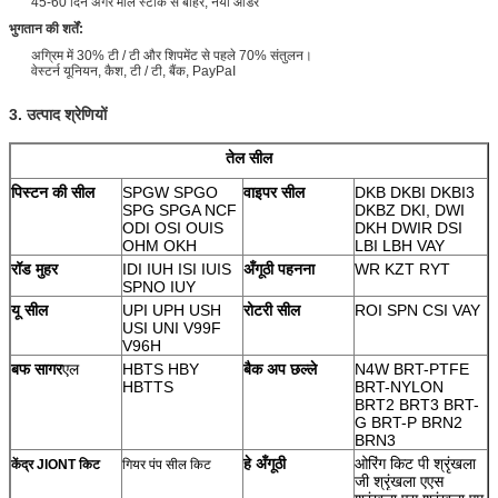
45-60 दिन अगर माल स्टॉक से बाहर, नया ऑर्डर
भुगतान की शर्तें:
अग्रिम में 30% टी / टी और शिपमेंट से पहले 70% संतुलन।
वेस्टर्न यूनियन, कैश, टी / टी, बैंक, PayPaI
3. उत्पाद श्रेणियों
तेल सील
पिस्टन की सील
SPGW SPGO
वाइपर सील
DKB DKBI DKBI3
SPG SPGA NCF
DKBZ DKI, DWI
ODI OSI OUIS
DKH
DWIR
DSI
OHM OKH
LBI LBH VAY
रॉड मुहर
IDI IUH ISI IUIS
अँगूठी पहनना
WR KZT RYT
SPNO IUY
यू सील
UPI UPH USH
रोटरी सील
ROI SPN CSI VAY
USI UNI V99F
V96H
बफ सागर
एल
HBTS HBY
बैक अप छल्ले
N4W BRT-PTFE
HBTTS
BRT-NYLON
BRT2
BRT3 BRT-
G BRT-P BRN2
BRN3
हे अँगूठी
ओरिंग किट पी श्रृंखला
केंद्र JIONT किट
गियर पंप सील किट
जी श्रृंखला एएस