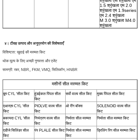
श्रृंखला एस श्रृंखला एम
1.5 श्रृंखला एम 2.0
श्रृंखला एम 1.9series
एम 2.4 श्रृंखला
M 3.0 श्रृंखला M4.0
श्रृंखला
४।
टी
वह उत्पाद और अनुप्रयोग की विशेषताएँ
विशिष्टता: खुदाई की मरम्मत किट
थोक मूल्य के लिए अच्छी गुणवत्ता और एजेंट
सामग्री: रबर, NBR,, FKM, VMQ, सिलिकॉन, HNBR
मशीनों सील मरम्मत किट
बूम CYL 'सील किट
हुंडईकल पिंपल सील
सर्वो वाल्व सील किट
मुख्य पिंपल सील किट
किट
एआरएम CYL 'सील
PIOLVE वाल्व सील
ओ रींग बॉक्स
SOLENOID वाल्व सील
किट
किट
किट
बकायदा CYL 'सील
नियंत्रण वाल्व सील
निर्माता सील मरम्मत
निर्माता सील मरम्मत किट
किट
किट
किट
एडीजे सिलिंडर सील
पंप PLALE सील किट
निर्माता सील मरम्मत
ड्रिलिंग रिग सील मरम्मत किट
किट
किट