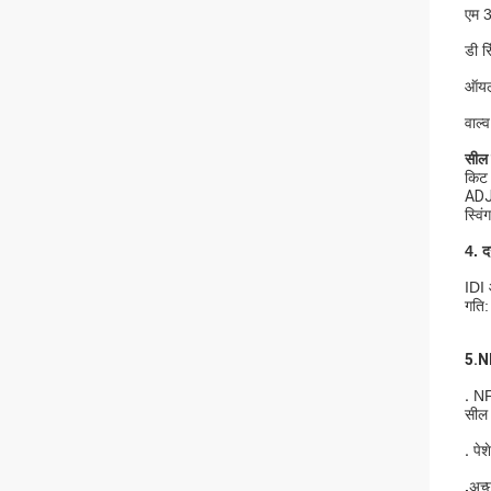
एम 3
डी र
ऑयल 
वाल्
सील 
किट
ADJ 
स्वि
4. द
IDI 
गति:
5
.NF
.
NF
सील 
.
पेश
.
अच्