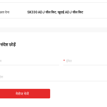
कार्लो
राहक, चीजें अभी भी हमेशा की तरह हैं, एजेंसी के
अच्छा आपूर्तिकर्ता, और हमेशा पेशे
00% प्रामाणिक, उत्कृष्ट लागत प्रदर्शन हैं।
ुखता देना
SK330 ADJ सील किट
,
खुदाई ADJ सील किट
अच्छी गुणवत्ता वाले हैं, हमारे पास
िंग और बहुत अच्छा सर्विसिक मैं 5 सितारों का
सहयोग होगा।
े की सलाह देता हूं!
ंदेश छोड़ें
मेसेज भेजें