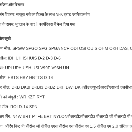
केजिंग और वितरण
िंग विवरण: नाजुक गत्ते का डिब्बा के साथ NFK ब्रांड प्लास्टिक बैग
व के समय: भुगतान के बाद 1 कार्यदिवस में भेज दिया गया
ील सूची
्टन सील: SPGW SPGO SPG SPGA NCF ODI OSI OUIS OHM OKH DAS, 
 सील: IDI IUH ISI IUIS D-2 D-3 D-6
सील: UPI UPH USH USI V99F V96H UN
 सील: HBTS HBY HBTTS D-14
पर सील: DKB DKBI DKBI3 DKBZ DKI, DWI DKH
डीडब्ल्यूआईआर
डीएसआई एलबीआई
ने की अंगूठी : WR KZT RYT
री सील: ROI D-14 SPN
 अप रिंग: N4W BRT-PTFE BRT-NYLON
बीआरटी2
बीआरटी3 बीआरटी-जी बीआरटी-प
ंग: ओरिंग किट पी सीरीज़ जी सीरीज़ एएस सीरीज़ एस सीरीज़ एम 1.5 सीरीज़ एम 2.0 सीरीज़ 