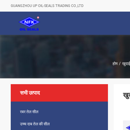
GUANGZHOU UP OIL-SEALS TRADING CO.,LTD
होम
/
खुदा
सभी उत्पाद
खु
रबर तेल सील
उच्च दाब तेल की सील