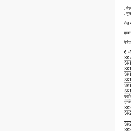
.
तेल
.
मूल
तेल 
हमार
पेशे
6. म
SK7
SK
SK
SK
SK
SK
SK
एसक
एसक
SK
SK
SK
SK