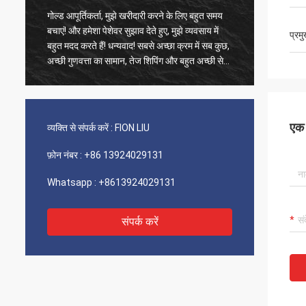
गोल्ड आपूर्तिकर्ता, मुझे खरीदारी करने के लिए बहुत समय
पुराने ग्
बचाएं! और हमेशा पेशेवर सुझाव देते हुए, मुझे व्यवसाय में
उत्पाद 1
प्रम
बहुत मदद करते हैं! धन्यवाद! सबसे अच्छा क्रम में सब कुछ,
फास्ट शिप
अच्छी गुणवत्ता का सामान, तेज शिपिंग और बहुत अच्छी सेवा
वर्णन करन
जो मैं सुझाता हूं। 5 सितारों को शामिल किया गया! आपके
उत्पाद ठीक और उच्च गुणवत्ता के दिखते हैं और अधिक
खरीदने के लिए आपके कॉम्ने से संपर्क करेंगे
एक स
व्यक्ति से संपर्क करें :
FION LIU
फ़ोन नंबर :
+86 13924029131
Whatsapp :
+8613924029131
संपर्क करें