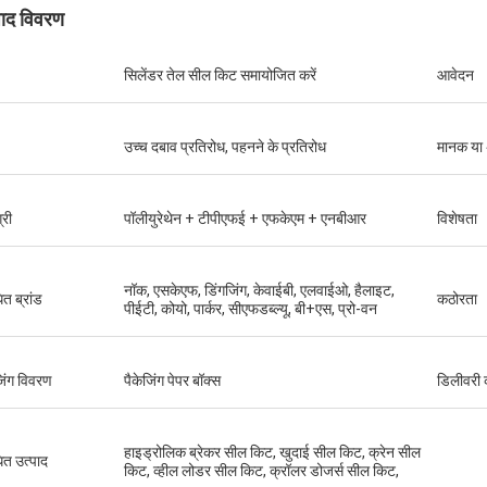
पाद विवरण
सिलेंडर तेल सील किट समायोजित करें
आवेदन
उच्च दबाव प्रतिरोध, पहनने के प्रतिरोध
मानक या
्री
पॉलीयुरेथेन + टीपीएफई + एफकेएम + एनबीआर
विशेषता
नॉक, एसकेएफ, डिंगजिंग, केवाईबी, एलवाईओ, हैलाइट,
ित ब्रांड
कठोरता
पीईटी, कोयो, पार्कर, सीएफडब्ल्यू, बी+एस, प्रो-वन
जिंग विवरण
पैकेजिंग पेपर बॉक्स
डिलीवरी
हाइड्रोलिक ब्रेकर सील किट, खुदाई सील किट, क्रेन सील
धित उत्पाद
किट, व्हील लोडर सील किट, क्रॉलर डोजर्स सील किट,
मुतकिलवा विल्सन अफ्रीका