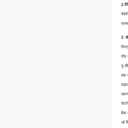
2.
पै
पैकेज
प्रस
3. स
पिस
रॉड
यू 
बफ़
वाइ
पहन
रोट
बैक
ओ रि