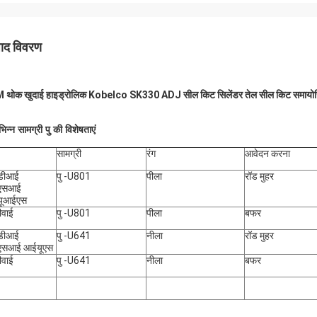
पाद विवरण
 थोक खुदाई हाइड्रोलिक Kobelco SK330 ADJ सील किट सिलेंडर तेल सील किट समायोजि
भिन्न सामग्री पु की विशेषताएं
सामग्री
रंग
आवेदन करना
डीआई
पु -U801
पीला
रॉड मुहर
एसआई
ूआईएस
ीवाई
पु -U801
पीला
बफर
डीआई
पु -U641
नीला
रॉड मुहर
सआई आईयूएस
ीवाई
पु -U641
नीला
बफर