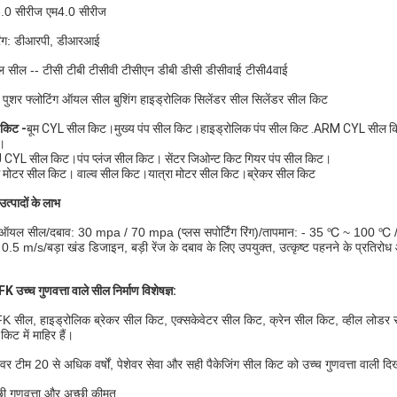
.0 सीरीज एम4.0 सीरीज
िंग: डीआरपी, डीआरआई
सील -- टीसी टीबी टीसीवी टीसीएन डीबी डीसी डीसीवाई टीसी4वाई
व पुशर
फ्लोटिंग ऑयल सील बुशिंग हाइड्रोलिक सिलेंडर सील सिलेंडर सील किट
किट -
बूम CYL सील किट।मुख्य पंप सील किट।हाइड्रोलिक पंप सील किट .ARM CYL सील कि
।
CYL सील किट।पंप प्लंज सील किट। सेंटर जिओन्ट किट गियर पंप सील किट।
ंग मोटर सील किट। वाल्व सील किट।यात्रा मोटर सील किट।ब्रेकर सील किट
उत्पादों के लाभ
ऑयल सील/दबाव: 30 mpa / 70 mpa (प्लस सपोर्टिंग रिंग)/तापमान: - 35 ℃ ~ 100 ℃ 
 0.5 m/s/बड़ा खंड डिजाइन, बड़ी रेंज के दबाव के लिए उपयुक्त, उत्कृष्ट पहनने के प्रतिरोध
K उच्च गुणवत्ता वाले सील निर्माण विशेषज्ञ:
K सील, हाइड्रोलिक ब्रेकर सील किट, एक्सकेवेटर सील किट, क्रेन सील किट, व्हील लोडर 
किट में माहिर हैं।
ेवर टीम 20 से अधिक वर्षों, पेशेवर सेवा और सही पैकेजिंग सील किट को उच्च गुणवत्ता वाली 
छी गुणवत्ता और अच्छी कीमत