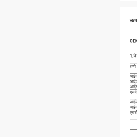
उत्
OEM
1.
वि
तप्ये
आई
आई
आईय
एचब
आई
आईए
एचब