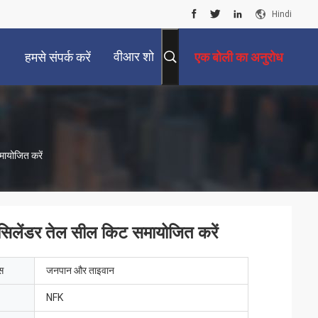
Hindi
वीआर शो
हमसे संपर्क करें
एक बोली का अनुरोध
ायोजित करें
ेंडर तेल सील किट समायोजित करें
ेस
जनपान और ताइवान
NFK