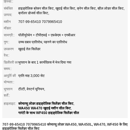
हिस्सा::
संबंधित
हाइड्रोलिक ब्रेकर सील किट, खुदाई सील किट, क्रेन सील किट, व्हील लोडर सील किट,
क्रॉलर डोजर्स सील किट,
उत्पाद:
मशीन
707-99-65410 7079965410
मॉडल:
सामग्री::
पॉलीयुरेथेन + टीपीएफई + एफकेएम + एनबीआर
गुण::
उच्च दबाव प्रतिरोध, पहनने का प्रतिरोध
उपकरण
खुदाई तेल सिलेंडर
रेंज::
डिलीवरी का
भुगतान के बाद 1 कार्यदिवस में भेज दिया गया
समय::
आपूर्ति की
प्रति माह 3,000 सेट
योग्यता::
भुगतान
टी/टी, वेस्टर्न यूनियन,
शर्तें::
कोमात्सु लोडर हाइड्रोलिक सिलेंडर सील किट
हाइलाइट:
,
WA450 WA470 खुदाई मशीन सील किट
,
गारंटी के साथ WF450 हाइड्रोलिक सिलेंडर सील
707-99-65410 7079965410
कोमात्सु लोडर WA450, WA450L, WA470, WF450 के लिए
हाइड्रोलिक सिलेंडर सील किट