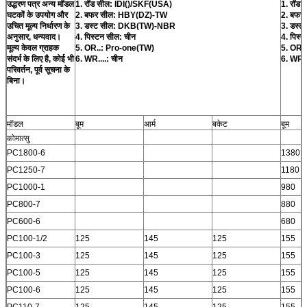
उद्धरण पत्र अन्य मॉडल
1. रॉड सील: IDI()/SKF(USA)
1. रॉड 
घटकों के उपयोग और
2. बफर सील: HBY(DZ)-TW
2. बफर 
उचित मूल्य निर्धारण के
3. डस्ट सील: DKB(TW)-NBR
3. डस्
अनुसार, धन्यवाद।
4. पिस्टन सील: चीन
4. पिस्
मूल्य केवल ग्राहक
5. OR..: Pro-one(TW)
5. OR..
संदर्भ के लिए है, कोई भी
6. WR....: चीन
6. WR..
परिवर्तन, पूर्व सूचना के
बिना।
मॉडल
बूम
आर्म
बकेट
बूम
कोमात्सु
PC1800-6
1380
PC1250-7
1180
PC1000-1
980
PC800-7
880
PC600-6
680
PC100-1/2
125
145
125
155
PC100-3
125
145
125
155
PC100-5
125
145
125
155
PC100-6
125
145
125
155
PC110-7
125
145
125
155