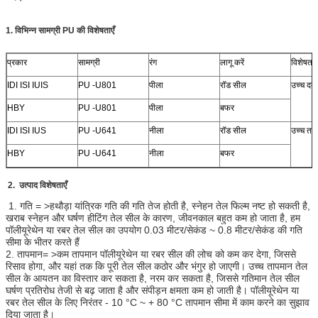
1. विभिन्न सामग्री PU की विशेषताएँ
प्रकार
सामग्री
रंग
लागू करें
विशेषताए
IDI ISI IUIS
PU -U801
पीला
रॉड सील
उच्च दबा
HBY
PU -U801
पीला
बफर
IDI ISI IUS
PU -U641
नीला
रॉड सील
उच्च ताप
HBY
PU -U641
नीला
बफर
2. उत्पाद
विशेषताएँ
​
1. गति = >हथौड़ा यांत्रिक गति की गति तेज होती है, स्नेहन तेल फिल्म नष्ट हो सकती है,
खराब स्नेहन और घर्षण हीटिंग तेल सील के कारण, जीवनकाल बहुत कम हो जाता है, हम
पॉलीयूरेथेन या रबर तेल सील का उपयोग 0.03 मीटर/सेकंड ~ 0.8 मीटर/सेकंड की गति
सीमा के भीतर करते हैं
2. तापमान= >कम तापमान पॉलीयूरेथेन या रबर सील की लोच को कम कर देगा, जिससे
रिसाव होगा, और यहां तक कि पूरी तेल सील कठोर और भंगुर हो जाएगी। उच्च तापमान तेल
सील के आयतन का विस्तार कर सकता है, नरम कर सकता है, जिससे गतिमान तेल सील
घर्षण प्रतिरोध तेजी से बढ़ जाता है और संपीड़न क्षमता कम हो जाती है। पॉलीयूरेथेन या
रबर तेल सील के लिए निरंतर - 10 °C ~ + 80 °C तापमान सीमा में काम करने का सुझाव
दिया जाता है।