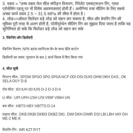
3. दबाव = "उच्च दबाव तेल सील संपीड़न विरूपण, रिपेलेंट एक्सट्रूज़न रिंग, ग्रूव
प्रोसेसिंग पहलू पर भी विशेष आवश्यकताएं होती हैं। अमोनिया वसा सीलिंग के लिए सबसे
अच्छा कार्य दबाव 2.5 ~ 31.5 MPa की सीमा में होता है।
4. लोड=>ऑयल सिलेंडर बड़े लोड को सहन कर सकता है, सील और बेयरिंग रिंग की
भूमिका पूरी तरह से अलग होती है, पॉलीयूरेथेन सीलिंग रिंग का सुझाव दिया जाता है ताकि यह
सुनिश्चित हो सके कि सिलेंडर बड़े लोड को सहन कर सके
3. पैकेजिंग और डिलीवरी
पैकेजिंग विवरण: NFK ब्रांड प्लास्टिक बैग के साथ डेलि कार्टन
डिलीवरी का समय: भुगतान के बाद 1 कार्य दिवस में शिप किया गया
4. सील सूची
पिस्टन सील : SPGW SPGO SPG SPGA NCF ODI OSI OUIS OHM OKH DAS , OK
SELA OUY D-8
रॉड सील : IDI IUH ISI IUIS D-2 D-3 D-6
U सील : UPI UPH USH USI V99F V96H UN
बफ सील : HBTS HBY HBTTS D-14
वाइपर सील : DKB DKBI DKBI3 DKBZ DKI , DWI DKH
DWIR
DSI LBI LBH VAY DH
ME-2 ME-8
वियरिंग रिंग : WR KZT RYT