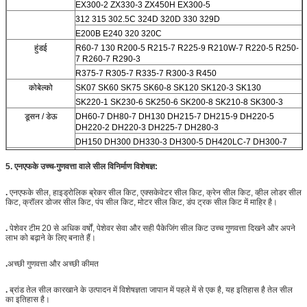
EX300-2 ZX330-3 ZX450H EX300-5
312 315 302.5C 324D 320D 330 329D
E200B E240 320 320C
हुंडई
R60-7 130 R200-5 R215-7 R225-9 R210W-7 R220-5 R250-
7 R260-7 R290-3
R375-7 R305-7 R335-7 R300-3 R450
कोबेल्को
SK07 SK60 SK75 SK60-8 SK120 SK120-3 SK130
SK220-1 SK230-6 SK250-6 SK200-8 SK210-8 SK300-3
डूसन / डेऊ
DH60-7 DH80-7 DH130 DH215-7 DH215-9 DH220-5
DH220-2 DH220-3 DH225-7 DH280-3
DH150 DH300 DH330-3 DH300-5 DH420LC-7 DH300-7
ईसी
EC210BLC EC140BLC EC290B EC360B
5
. एनएफके उच्च-गुणवत्ता वाले सील विनिर्माण विशेषज्ञ:
210 240
सुमितोमो
SH120 SH75 SH100 S280 S280FA S280F2 S281 S340
.
एनएफके सील, हाइड्रोलिक ब्रेकर सील किट, एक्सकेवेटर सील किट, क्रेन सील किट, व्हील लोडर सील
S265F2
किट, क्रॉलर डोजर सील किट, पंप सील किट, मोटर सील किट, डंप ट्रक सील किट में माहिर है।
SH200 SH200A3
काटो
HD550 HD450 HD800-7 HD400SEM HD700-2 HD700-5
.
पेशेवर टीम 20 से अधिक वर्षों, पेशेवर सेवा और सही पैकेजिंग सील किट उच्च गुणवत्ता दिखने और अपने
HD700-7 HD800SD-5 HD900-7
लाभ को बढ़ाने के लिए बनाते हैं।
HD820-2 HD820 HD770-1 HD770-2 HD880-1 HD850
HD250 HD400
.
अच्छी गुणवत्ता और अच्छी कीमत
अन्य ब्रांड
CLG200 सनवार्ड60 सनवार्ड70
.
ब्रांड तेल सील कारखाने के उत्पादन में विशेषज्ञता जापान में पहले में से एक है, यह इतिहास है तेल सील
XG820
का इतिहास है।