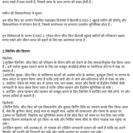
बनाए रखने में मदद करती है, जिससे समय के साथ लागत की बचत होती है।
मशीन की विश्वसनीयता में सुधारः
इस सील किट का प्रयोग नियमित रखरखाव दिनचर्या में हिताची EX60-1 खुदाई मशीन की दीर्घायु और
विश्वसनीयता में योगदान देता है, जिससे कार्यस्थल पर लगातार प्रदर्शन सुनिश्चित होता है।
इन विशेषताओं के कारण EX60-1 ट्रैवल मोटर सील किट हिताची खुदाई मशीनों की परिचालन दक्षता
बनाए रखने और जीवन काल को बढ़ाने के लिए एक आवश्यक घटक है।
2.
पैकेजिंग और वितरण
पैकेजिंगः
1सुरक्षित पैकेजिंगः सील किट को परिवहन के दौरान क्षति को रोकने के लिए सावधानीपूर्वक पैक किया जाता
है। इसे पर्याप्त सुरक्षा प्रदान करने के लिए एक मजबूत कार्डबोर्ड बॉक्स या प्लास्टिक कंटेनर में रखा जा
सकता है।
2आंतरिक सुरक्षाः सील किट के व्यक्तिगत घटकों को अक्सर फोम के आवेषण, बुलबुला लिपटे या कागज के
साथ लपेटा या कुशन किया जाता है ताकि उन्हें चारों ओर ले जाने और क्षतिग्रस्त होने से रोका जा सके।
3. लेबलिंग: पैकेज को स्पष्ट रूप से उत्पाद नाम, भाग संख्या, मात्रा और किसी भी हैंडलिंग निर्देशों जैसी
जानकारी के साथ लेबल किया जाता है ताकि उचित पहचान और हैंडलिंग सुनिश्चित हो सके।
4. ब्रांडिंगः ब्रांड पहचान और पहचान को मजबूत करने के लिए पैकेजिंग में ब्रांडिंग तत्व जैसे लोगो, रंग और
उत्पाद छवियां हो सकती हैं।
डिलीवरीः
1शिपिंग विधिः सील किट को एक विश्वसनीय और कुशल शिपिंग विधि का उपयोग करके शिप किया जाता
है, जैसे कि कूरियर सेवाएं, हवाई माल या समुद्री माल, आदेश की तत्कालता और गंतव्य के आधार पर.
2समय पर डिलीवरीः विक्रेता यह सुनिश्चित करता है कि सील किट को समय पर भेज दिया जाए ताकि
सहमत वितरण कार्यक्रम को पूरा किया जा सके और निर्दिष्ट समय सीमा के भीतर ग्राहक तक पहुंचा जा
सके।
3ट्रैकिंग सूचनाः यदि उपलब्ध हो, तो ग्राहक को ट्रैकिंग जानकारी प्रदान की जाती है ताकि वह अपने
शिपमेंट की प्रगति की निगरानी कर सके और उसके आगमन का अनुमान लगा सके।