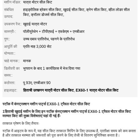
मशीन मॉडल:
यात्रा मोटर सील किट
संबंधित
हाइड्रोलिक ब्रेकर सील किट, खुदाई सील किट, क्रेन सील किट, व्हील लोडर सील
किट, क्रॉलर डोजर्स सील किट,
उत्पाद:
उपकरण रेंज::
खुदाई यात्रा मोटर
सामग्रीः:
पॉलीयुरेथेन + टीपीएफई + एफकेएम + एनबीआर
गुण::
उच्च दबाव प्रतिरोध, पहनने के प्रतिरोध
आपूर्ति की
प्रति माह 3,000 सेट
योग्यता::
चाहे मानक::
मानक
डिलीवरी का
भुगतान के बाद 1 कार्यदिवस में भेज दिया गया
समय::
कठोरता:
पु 93ए, एनबीआर 90
हिताची उत्खनन यात्री मोटर सील किट
EX60-1 यात्रा मोटर सील किट
हाइलाइट:
,
स्टॉक में कंस्ट्रक्शन मशीन पार्ट्स EX60-1 ट्रैवल मोटर सील किट
1हिताची खुदाई मशीन के लिए इन स्टॉक कंस्ट्रक्शन मशीन पार्ट्स EX60-1 ट्रैवल मोटर सील किट
मरम्मत किट की मुख्य विशेषताएं यहां दी गई हैंः
तत्काल प्रेषण के लिए तैयारः
स्टॉक में आइटम के रूप में, यह सील किट तत्काल शिपिंग के लिए उपलब्ध है, प्रतीक्षा समय को कम करता
है और तत्काल मरम्मत की जरूरतों को पूरा करने के लिए तेजी से वितरण सुनिश्चित करता है।