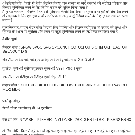
4हैंडलिंग निर्देशः किसी भी विशेष हैंडलिंग निर्देश, जैसे नाजुक या भारी वस्तुओं को सुरक्षित परिवहन और
वितरण सुनिश्चित करने के लिए शिपिंग वाहक को सूचित किया जाता है।
5ग्राहक सहायताः विक्रेता डिलीवरी प्रक्रिया से संबंधित किसी भी पूछताछ या मुद्दों को संबोधित करने
और ग्राहक के लिए एक सुचारू और संतोषजनक अनुभव सुनिश्चित करने के लिए ग्राहक सहायता प्रदान
करता है।
कुल मिलाकर, यात्रा मोटर सील किट के लिए पैकेजिंग और वितरण प्रक्रिया को उत्पाद की सुरक्षा और
ग्राहक के स्थान पर सुरक्षित और समय पर पहुंच सुनिश्चित करने के लिए डिज़ाइन किया गया है।
3सील सूची
पिस्टन सील : SPGW SPGO SPG SPGA NCF ODI OSI OUIS OHM OKH DAS, OK
SELA OUY D-8
रॉड सील: आईडीआई आईयूएच आईएसआई आईयूआईएस डी-2 डी-3 डी-6
यू सीलः यूपीआई यूपीएच यूएसएच यूएसआई V99F V96H यूएन
बफ सीलः एचबीटीएस एचबीटीएस एचबीटीएस डी-14
वाइपर सील : DKB DKBI DKBI3 DKBZ DKI, DWI DKH
DWIR
DSI LBI LBH VAY DH
ME-2 ME-8
पहने हुए अंगूठी
रोटरी सील: आरओआई डी-14 एसपीएन
बैक अप रिंगः N4W BRT-PTFE BRT-NYLON
BRT2
BRT3 BRT-G BRT-P BRN2 BRN3
ओ रिंग: ओरिंग किट पी श्रृंखला जी श्रृंखला एएस श्रृंखला एस श्रृंखला एम 1.5 श्रृंखला एम 2.0 श्रृंखला